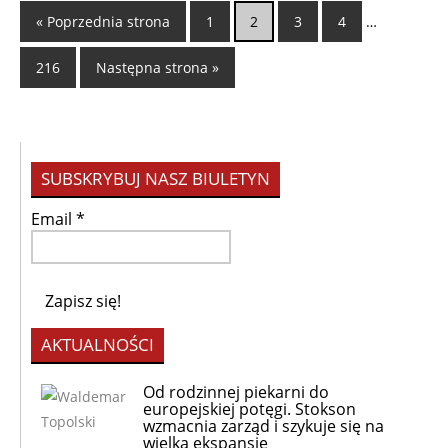
« Poprzednia strona
1
2
3
4
…
216
Następna strona »
SUBSKRYBUJ NASZ BIULETYN
Email
*
AKTUALNOŚCI
Od rodzinnej piekarni do
europejskiej potęgi. Stokson
wzmacnia zarząd i szykuje się na
wielką ekspansję