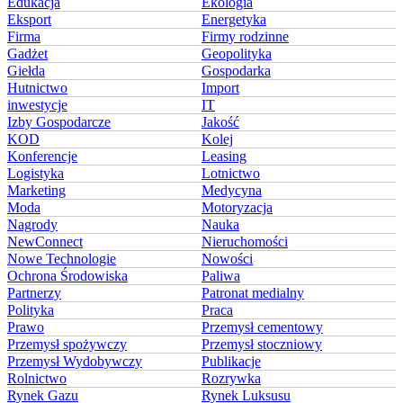
Edukacja
Ekologia
Eksport
Energetyka
Firma
Firmy rodzinne
Gadżet
Geopolityka
Giełda
Gospodarka
Hutnictwo
Import
inwestycje
IT
Izby Gospodarcze
Jakość
KOD
Kolej
Konferencje
Leasing
Logistyka
Lotnictwo
Marketing
Medycyna
Moda
Motoryzacja
Nagrody
Nauka
NewConnect
Nieruchomości
Nowe Technologie
Nowości
Ochrona Środowiska
Paliwa
Partnerzy
Patronat medialny
Polityka
Praca
Prawo
Przemysł cementowy
Przemysł spożywczy
Przemysł stoczniowy
Przemysł Wydobywczy
Publikacje
Rolnictwo
Rozrywka
Rynek Gazu
Rynek Luksusu