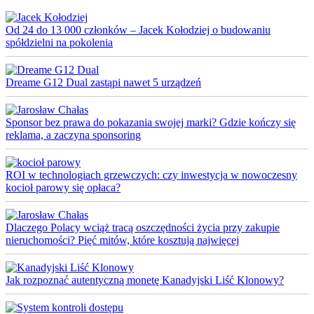
Od 24 do 13 000 członków – Jacek Kołodziej o budowaniu
spółdzielni na pokolenia
Dreame G12 Dual zastąpi nawet 5 urządzeń
Sponsor bez prawa do pokazania swojej marki? Gdzie kończy się
reklama, a zaczyna sponsoring
ROI w technologiach grzewczych: czy inwestycja w nowoczesny
kocioł parowy się opłaca?
Dlaczego Polacy wciąż tracą oszczędności życia przy zakupie
nieruchomości? Pięć mitów, które kosztują najwięcej
Jak rozpoznać autentyczną monetę Kanadyjski Liść Klonowy?