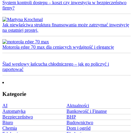
System kontroli dostępu – koszt czy inwestycja w bezpieczeństwo
firmy?
Jak niewłaściwa struktura finansowania może zatrzymać inwestycję
na ostatniej prostej.
Motorola edge 70 max dla ceniących wydajność i elegancję
Ślad węglowy łańcucha chłodniczego – jak go policzyć i
raportować
Kategorie
AI
Aktualności
Automatyka
Bankowość i Finanse
Bezpieczeństwo
BHP
Biuro
Budownictwo
Chemia
Dom i ogród