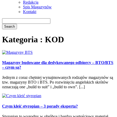
Redakcja
Spis Magazynów
Kontakt
Kategoria : KOD
Magazyny budowane dla dedykowanego odbiorcy – BTO/BTS
– czym są?
Jednym z coraz chętniej wynajmowanych rodzajów magazynów są
tzw. magazyny BTO i BTS. Po rozwinięciu angielskich skrótów
oznaczają one „build to suit” i „build to own”. [...]
Czym kleić styropian – 3 porady eksperta?
Styropian to wygodny w obróbce i bardzo wartościowy materiał