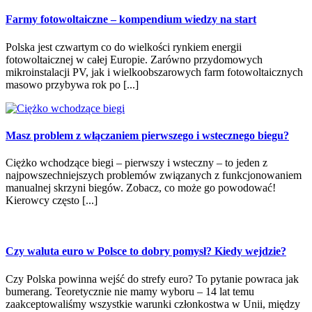
Farmy fotowoltaiczne – kompendium wiedzy na start
Polska jest czwartym co do wielkości rynkiem energii
fotowoltaicznej w całej Europie. Zarówno przydomowych
mikroinstalacji PV, jak i wielkoobszarowych farm fotowoltaicznych
masowo przybywa rok po [...]
Masz problem z włączaniem pierwszego i wstecznego biegu?
Ciężko wchodzące biegi – pierwszy i wsteczny – to jeden z
najpowszechniejszych problemów związanych z funkcjonowaniem
manualnej skrzyni biegów. Zobacz, co może go powodować!
Kierowcy często [...]
Czy waluta euro w Polsce to dobry pomysł? Kiedy wejdzie?
Czy Polska powinna wejść do strefy euro? To pytanie powraca jak
bumerang. Teoretycznie nie mamy wyboru – 14 lat temu
zaakceptowaliśmy wszystkie warunki członkostwa w Unii, między