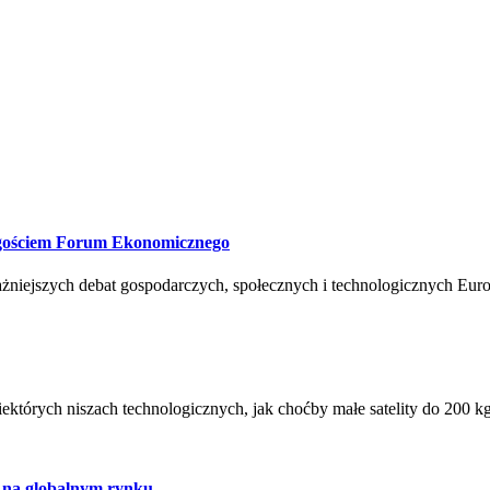
i gościem Forum Ekonomicznego
ażniejszych debat gospodarczych, społecznych i technologicznych Eur
órych niszach technologicznych, jak choćby małe satelity do 200 kg, o
 na globalnym rynku