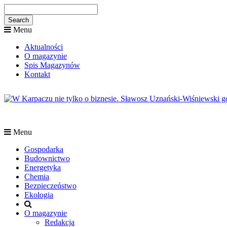
Menu
Aktualności
O magazynie
Spis Magazynów
Kontakt
Menu
Gospodarka
Budownictwo
Energetyka
Chemia
Bezpieczeństwo
Ekologia
O magazynie
Redakcja