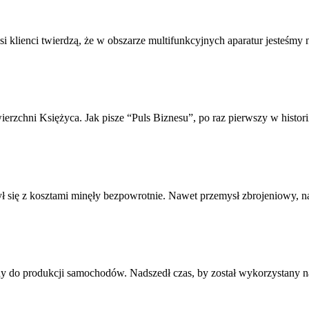
 klienci twierdzą, że w obszarze multifunkcyjnych aparatur jesteśmy na
hni Księżyca. Jak pisze “Puls Biznesu”, po raz pierwszy w historii o
ł się z kosztami minęły bezpowrotnie. Nawet przemysł zbrojeniowy, na
ny do produkcji samochodów. Nadszedł czas, by został wykorzystany