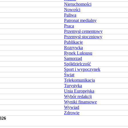
Nieruchomości
Nowości
Paliwa
Patronat medialny
Praca
Przemysł cementowy
Przemysł stoczniowy
Publikacje
Rozrywka
Rynek Luksusu
Samorząd
Spółdzielczość
Sport i wypoczynek
Świat
Telekomunikacja
Turystyka
Unia Europejska
Wybór redakcji
Wyniki finansowe
Wywiad
Zdrowie
026