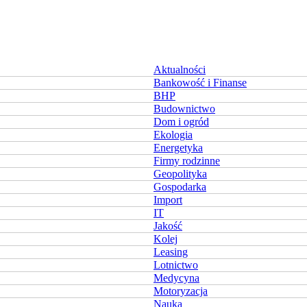
Aktualności
Bankowość i Finanse
BHP
Budownictwo
Dom i ogród
Ekologia
Energetyka
Firmy rodzinne
Geopolityka
Gospodarka
Import
IT
Jakość
Kolej
Leasing
Lotnictwo
Medycyna
Motoryzacja
Nauka