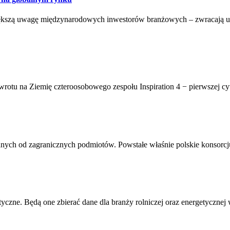
większą uwagę międzynarodowych inwestorów branżowych – zwracają uw
owrotu na Ziemię czteroosobowego zespołu Inspiration 4 − pierwszej cy
wanych od zagranicznych podmiotów. Powstałe właśnie polskie konsorcju
optyczne. Będą one zbierać dane dla branży rolniczej oraz energetyczn