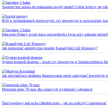
Sponsor bez prawa do pokazania swojej marki? Gdzie kończy się rek
ROI w technologiach grzewczych: czy inwestycja w nowoczesny koci
Dlaczego Polacy wciąż tracą oszczędności życia przy zakupie nieruch
Jak rozpoznać autentyczną monetę Kanadyjski Liść Klonowy?
System kontroli dostępu – koszt czy inwestycja w bezpieczeństwo fi
Jak niewłaściwa struktura finansowania może zatrzymać inwestycję na 
Motorola edge 70 max dla ceniących wydajność i elegancję
Ślad węglowy łańcucha chłodniczego – jak go policzyć i raportować