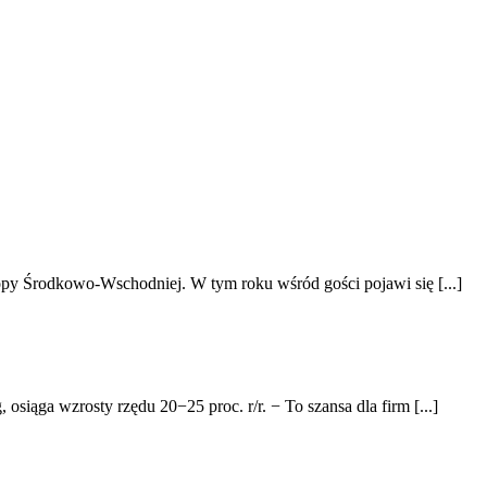
opy Środkowo-Wschodniej. W tym roku wśród gości pojawi się [...]
siąga wzrosty rzędu 20−25 proc. r/r. − To szansa dla firm [...]