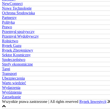
NewConnect
Nowe Technologie
Ochrona Środowiska
Partnerzy
Polityka
Prawo
Przemysł spożywczy
Przemysł Wydobywczy
Rolnictwo
Rynek Gazu
Rynek Zbrojeniowy
Sektor Kosmiczny
Społeczeństwo
Strefy ekonomiczne
Targi
Transport
Ubezpieczenia
Warto wiedzieć
Wydarzenia
Wyróżnienia
Zarządzanie
Wszystkie prawa zastrzezone | All rights reserved
Rynek Inwestycji
2