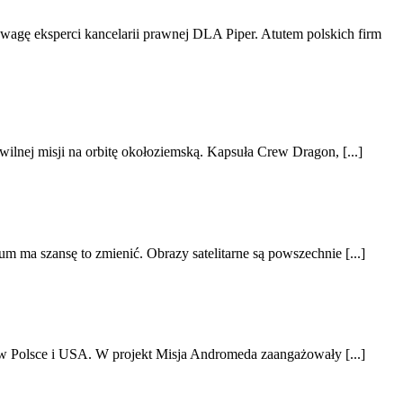
agę eksperci kancelarii prawnej DLA Piper. Atutem polskich firm
wilnej misji na orbitę okołoziemską. Kapsuła Crew Dragon, [...]
m ma szansę to zmienić. Obrazy satelitarne są powszechnie [...]
ej w Polsce i USA. W projekt Misja Andromeda zaangażowały [...]