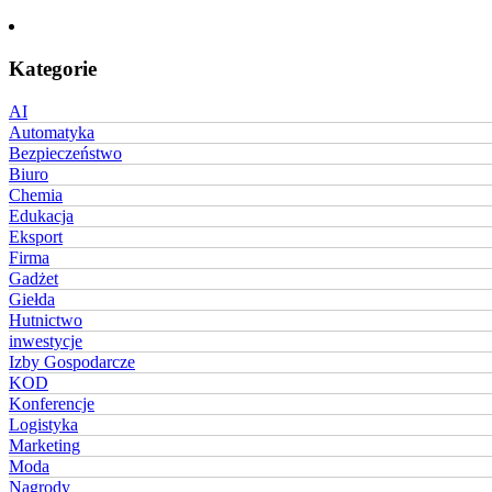
Kategorie
AI
Automatyka
Bezpieczeństwo
Biuro
Chemia
Edukacja
Eksport
Firma
Gadżet
Giełda
Hutnictwo
inwestycje
Izby Gospodarcze
KOD
Konferencje
Logistyka
Marketing
Moda
Nagrody