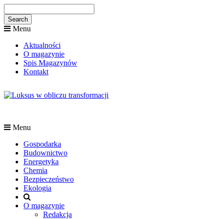
Menu
Aktualności
O magazynie
Spis Magazynów
Kontakt
Menu
Gospodarka
Budownictwo
Energetyka
Chemia
Bezpieczeństwo
Ekologia
O magazynie
Redakcja