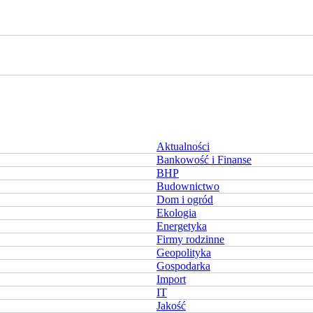
Aktualności
Bankowość i Finanse
BHP
Budownictwo
Dom i ogród
Ekologia
Energetyka
Firmy rodzinne
Geopolityka
Gospodarka
Import
IT
Jakość