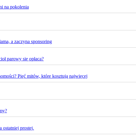
ni na pokolenia
lama, a zaczyna sponsoring
oł parowy się opłaca?
omości? Pięć mitów, które kosztują najwięcej
rmy?
ostatniej prostej.