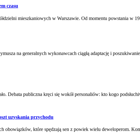
em czasu
zielni mieszkaniowych w Warszawie. Od momentu powstania w 1978 r. 
ymusza na generalnych wykonawcach ciągłą adaptację i poszukiwani
ało. Debata publiczna kręci się wokół personaliów: kto kogo podsłuchi
szt uzyskania przychodu
h obowiązków, które spędzają sen z powiek wielu deweloperom. Kompl