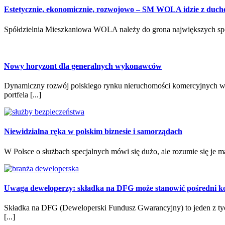
Estetycznie, ekonomicznie, rozwojowo – SM WOLA idzie z duch
Spółdzielnia Mieszkaniowa WOLA należy do grona największych spółd
Nowy horyzont dla generalnych wykonawców
Dynamiczny rozwój polskiego rynku nieruchomości komercyjnych w
portfela [...]
Niewidzialna ręka w polskim biznesie i samorządach
W Polsce o służbach specjalnych mówi się dużo, ale rozumie się je m
Uwaga deweloperzy: składka na DFG może stanowić pośredni ko
Składka na DFG (Deweloperski Fundusz Gwarancyjny) to jeden z tyc
[...]