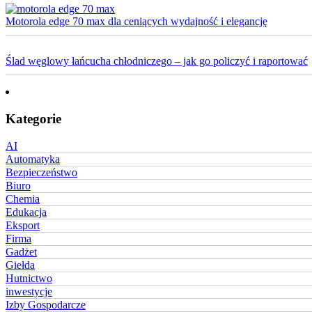
Motorola edge 70 max dla ceniących wydajność i elegancję
Ślad węglowy łańcucha chłodniczego – jak go policzyć i raportować
Kategorie
AI
Automatyka
Bezpieczeństwo
Biuro
Chemia
Edukacja
Eksport
Firma
Gadżet
Giełda
Hutnictwo
inwestycje
Izby Gospodarcze