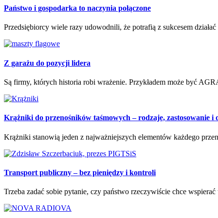
Państwo i gospodarka to naczynia połączone
Przedsiębiorcy wiele razy udowodnili, że potrafią z sukcesem działa
Z garażu do pozycji lidera
Są firmy, których historia robi wrażenie. Przykładem może być AGRA 
Krążniki do przenośników taśmowych – rodzaje, zastosowanie i
Krążniki stanowią jeden z najważniejszych elementów każdego przeno
Transport publiczny – bez pieniędzy i kontroli
Trzeba zadać sobie pytanie, czy państwo rzeczywiście chce wspierać 