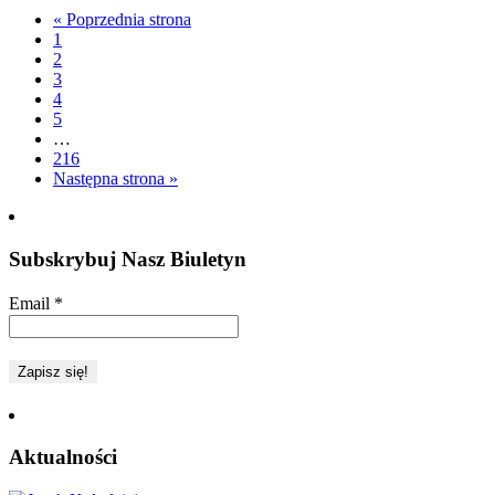
« Poprzednia strona
1
2
3
4
5
…
216
Następna strona »
Subskrybuj Nasz Biuletyn
Email
*
Aktualności