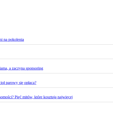
ni na pokolenia
lama, a zaczyna sponsoring
oł parowy się opłaca?
omości? Pięć mitów, które kosztują najwięcej