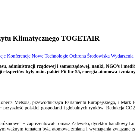
czytu Klimatycznego TOGETAIR
cje
Konferencje
Nowe Technologie
Ochrona Środowiska
Wydarzenia
su, administracji rządowej i samorządowej, nauki, NGO’s i med
ekspertów były m.in. pakiet Fit for 55, energia atomowa i zmiany
Roberta Metsola, przewodnicząca Parlamentu Europejskiego, i Mark
 przyszłość polskiej gospodarki i globalnych rynków. Redukcja CO2 i
 próżniowe” − zaprezentował Tomasz Zalewski, dyrektor handlowy Lu
Innym ważnym tematem była atomowa zmiana i wymagania związane za