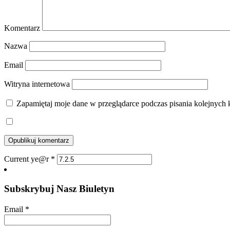
Komentarz
Nazwa
Email
Witryna internetowa
Zapamiętaj moje dane w przeglądarce podczas pisania kolejnych 
Current ye@r
*
Subskrybuj Nasz Biuletyn
Email
*