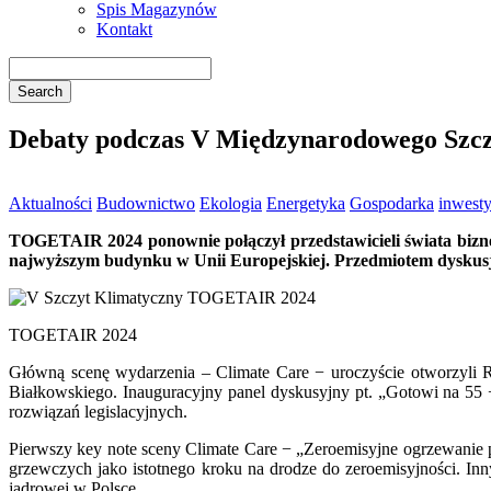
Spis Magazynów
Kontakt
Debaty podczas V Międzynarodowego Sz
Aktualności
Budownictwo
Ekologia
Energetyka
Gospodarka
inwesty
TOGETAIR 2024 ponownie połączył przedstawicieli świata bizne
najwyższym budynku w Unii Europejskiej. Przedmiotem dyskusji 
TOGETAIR 2024
Główną scenę wydarzenia – Climate Care − uroczyście otworzyli 
Białkowskiego. Inauguracyjny panel dyskusyjny pt. „Gotowi na 55 −
rozwiązań legislacyjnych.
Pierwszy key note sceny Climate Care − „Zeroemisyjne ogrzewanie
grzewczych jako istotnego kroku na drodze do zeroemisyjności. 
jądrowej w Polsce.