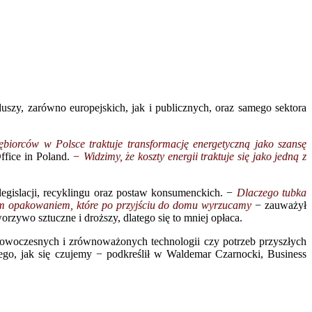
uszy, zarówno europejskich, jak i publicznych, oraz samego sektora
iębiorców w Polsce traktuje transformację energetyczną jako szansę
fice in Poland.
− Widzimy, że koszty energii traktuje się jako jedną z
legislacji, recyklingu oraz postaw konsumenckich. −
Dlaczego tubka
wym opakowaniem, które po przyjściu do domu wyrzucamy
− zauważył
worzywo sztuczne i droższy, dlatego się to mniej opłaca.
, nowoczesnych i zrównoważonych technologii czy potrzeb przyszłych
, jak się czujemy − podkreślił w Waldemar Czarnocki, Business