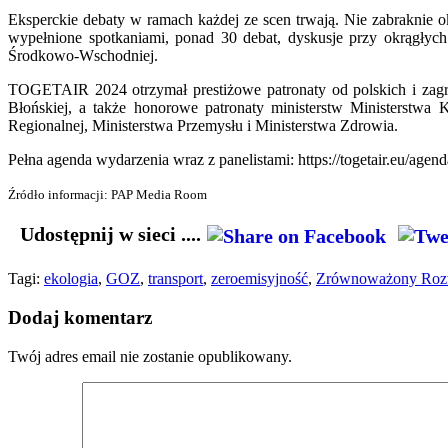
Eksperckie debaty w ramach każdej ze scen trwają. Nie zabraknie 
wypełnione spotkaniami, ponad 30 debat, dyskusje przy okrągłych
Środkowo-Wschodniej.
TOGETAIR 2024 otrzymał prestiżowe patronaty od polskich i zagr
Błońskiej, a także honorowe patronaty ministerstw Ministerstwa 
Regionalnej, Ministerstwa Przemysłu i Ministerstwa Zdrowia.
Pełna agenda wydarzenia wraz z panelistami: https://togetair.eu/agend
Źródło informacji: PAP Media Room
Udostępnij w sieci ....
Tagi:
ekologia
,
GOZ
,
transport
,
zeroemisyjność
,
Zrównoważony Roz
Dodaj komentarz
Twój adres email nie zostanie opublikowany.