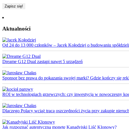
Aktualności
Od 24 do 13 000 członków – Jacek Kołodziej o budowaniu spółdziel
Dreame G12 Dual zastąpi nawet 5 urządzeń
Sponsor bez prawa do pokazania swojej marki? Gdzie kończy się rek
ROI w technologiach grzewczych: czy inwestycja w nowoczesny koci
Dlaczego Polacy wciąż tracą oszczędności życia przy zakupie nieruch
Jak rozpoznać autentyczną monetę Kanadyjski Liść Klonowy?