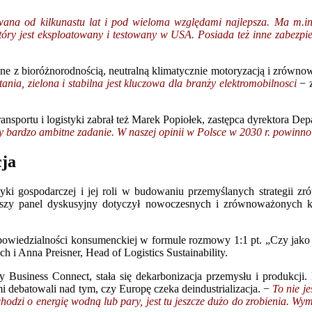
atowana od kilkunastu lat i pod wieloma względami najlepsza. Ma m.
który jest eksploatowany i testowany w USA. Posiada też inne zabezpiec
ne z bioróżnorodnością, neutralną klimatycznie motoryzacją i zrówn
ania, zielona i stabilna jest kluczowa dla branży elektromobilnosci
− z
nsportu i logistyki zabrał też Marek Popiołek, zastępca dyrektora D
ury bardzo ambitne zadanie. W naszej opinii w Polsce w 2030 r. powinn
cja
yki gospodarczej i jej roli w budowaniu przemyślanych strategii
wszy panel dyskusyjny dotyczył nowoczesnych i zrównoważonych kul
odpowiedzialności konsumenckiej w formule rozmowy 1:1 pt. „Czy jak
h i Anna Preisner, Head of Logistics Sustainability.
Business Connect, stała się dekarbonizacja przemysłu i produkcji. P
 debatowali nad tym, czy Europę czeka deindustrializacja. −
T
o nie j
 chodzi o energię wodną lub pary, jest tu jeszcze dużo do zrobienia. W