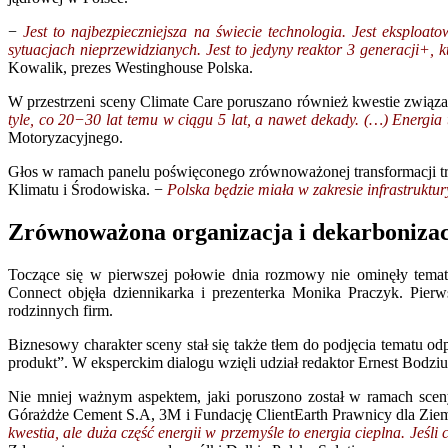
−
Jest to najbezpieczniejsza na świecie technologia. Jest eksplo
sytuacjach nieprzewidzianych. Jest to jedyny reaktor 3 generacji+, 
Kowalik, prezes Westinghouse Polska.
W przestrzeni sceny Climate Care poruszano również kwestie związa
tyle, co 20−30 lat temu w ciągu 5 lat, a nawet dekady. (…) Energia t
Motoryzacyjnego.
Głos w ramach panelu poświęconego zrównoważonej transformacji tra
Klimatu i Środowiska. −
Polska będzie miała w zakresie infrastrukt
Zrównoważona organizacja i dekarboniza
Toczące się w pierwszej połowie dnia rozmowy nie ominęły temat
Connect objęła dziennikarka i prezenterka Monika Praczyk. Pier
rodzinnych firm.
Biznesowy charakter sceny stał się także tłem do podjęcia tematu 
produkt”. W eksperckim dialogu wzięli udział redaktor Ernest Bodziuc
Nie mniej ważnym aspektem, jaki poruszono został w ramach sceny 
Górażdże Cement S.A, 3M i Fundację ClientEarth Prawnicy dla Ziemi
kwestia, ale duża część energii w przemyśle to energia cieplna. Jeśli