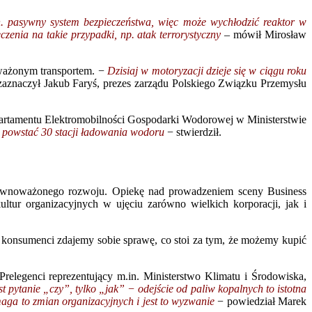
in. pasywny system bezpieczeństwa, więc może wychłodzić reaktor w
zenia na takie przypadki, np. atak terrorystyczny
– mówił Mirosław
oważonym transportem. −
Dzisiaj w motoryzacji dzieje się w ciągu roku
aznaczył Jakub Faryś, prezes zarządu Polskiego Związku Przemysłu
epartamentu Elektromobilności Gospodarki Wodorowej w Ministerstwie
o powstać 30 stacji ładowania wodoru
− stwierdził.
 zrównoważonego rozwoju. Opiekę nad prowadzeniem sceny Business
tur organizacyjnych w ujęciu zarówno wielkich korporacji, jak i
o konsumenci zdajemy sobie sprawę, co stoi za tym, że możemy kupić
relegenci reprezentujący m.in. Ministerstwo Klimatu i Środowiska,
est pytanie „czy”, tylko „jak” − odejście od paliw kopalnych to istotna
ymaga to zmian organizacyjnych i jest to wyzwanie
− powiedział Marek