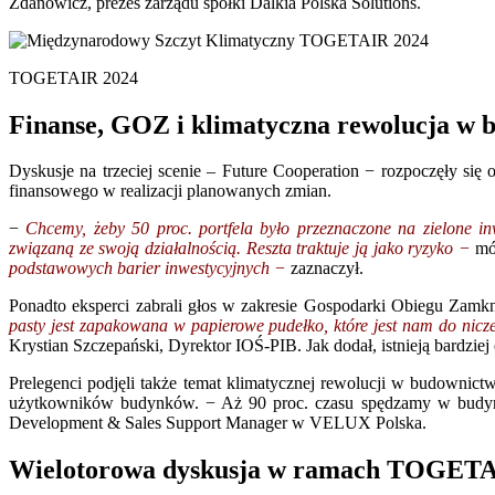
Zdanowicz, prezes zarządu spółki Dalkia Polska Solutions.
TOGETAIR 2024
Finanse, GOZ i klimatyczna rewolucja w 
Dyskusje na trzeciej scenie – Future Cooperation − rozpoczęły się
finansowego w realizacji planowanych zmian.
−
Chcemy, żeby 50 proc. portfela było przeznaczone na zielone in
związaną ze swoją działalnością. Reszta traktuje ją jako ryzyko −
mó
podstawowych barier inwestycyjnych −
zaznaczył.
Ponadto eksperci zabrali głos w zakresie Gospodarki Obiegu Zamkni
pasty jest zapakowana w papierowe pudełko, które jest nam do nic
Krystian Szczepański, Dyrektor IOŚ-PIB. Jak dodał, istnieją bardziej e
Prelegenci podjęli także temat klimatycznej rewolucji w budownict
użytkowników budynków. − Aż 90 proc. czasu spędzamy w budynk
Development & Sales Support Manager w VELUX Polska.
Wielotorowa dyskusja w ramach TOGET