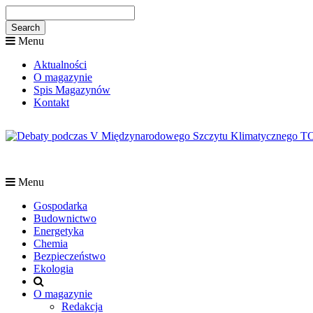
Menu
Aktualności
O magazynie
Spis Magazynów
Kontakt
Menu
Gospodarka
Budownictwo
Energetyka
Chemia
Bezpieczeństwo
Ekologia
O magazynie
Redakcja