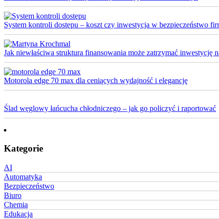
System kontroli dostępu – koszt czy inwestycja w bezpieczeństwo fi
Jak niewłaściwa struktura finansowania może zatrzymać inwestycję na 
Motorola edge 70 max dla ceniących wydajność i elegancję
Ślad węglowy łańcucha chłodniczego – jak go policzyć i raportować
Kategorie
AI
Automatyka
Bezpieczeństwo
Biuro
Chemia
Edukacja