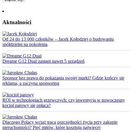
Aktualności
Od 24 do 13 000 członków – Jacek Kołodziej o budowaniu
spółdzielni na pokolenia
Dreame G12 Dual zastąpi nawet 5 urządzeń
Sponsor bez prawa do pokazania swojej marki? Gdzie kończy się
reklama, a zaczyna sponsoring
ROI w technologiach grzewczych: czy inwestycja w nowoczesny
kocioł parowy się opłaca?
Dlaczego Polacy wciąż tracą oszczędności życia przy zakupie
nieruchomości? Pięć mitów, które kosztują najwięcej