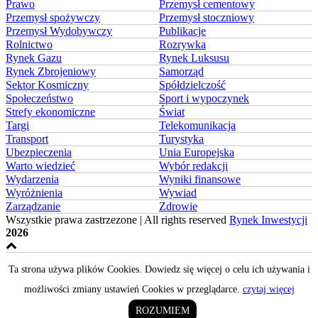
Prawo
Przemysł cementowy
Przemysł spożywczy
Przemysł stoczniowy
Przemysł Wydobywczy
Publikacje
Rolnictwo
Rozrywka
Rynek Gazu
Rynek Luksusu
Rynek Zbrojeniowy
Samorząd
Sektor Kosmiczny
Spółdzielczość
Społeczeństwo
Sport i wypoczynek
Strefy ekonomiczne
Świat
Targi
Telekomunikacja
Transport
Turystyka
Ubezpieczenia
Unia Europejska
Warto wiedzieć
Wybór redakcji
Wydarzenia
Wyniki finansowe
Wyróżnienia
Wywiad
Zarządzanie
Zdrowie
Wszystkie prawa zastrzezone | All rights reserved
Rynek Inwestycji
2026
Ta strona używa plików Cookies. Dowiedz się więcej o celu ich używania i
możliwości zmiany ustawień Cookies w przeglądarce.
czytaj więcej
ROZUMIEM