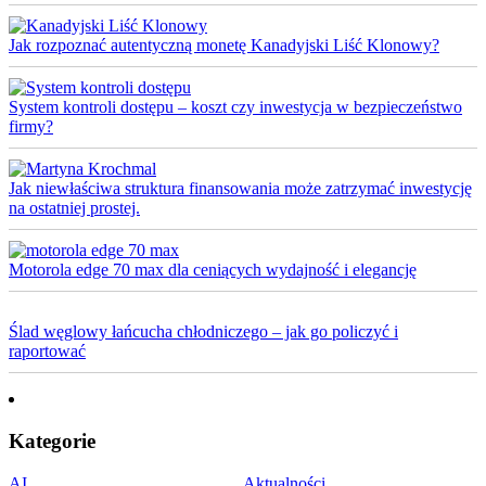
Jak rozpoznać autentyczną monetę Kanadyjski Liść Klonowy?
System kontroli dostępu – koszt czy inwestycja w bezpieczeństwo
firmy?
Jak niewłaściwa struktura finansowania może zatrzymać inwestycję
na ostatniej prostej.
Motorola edge 70 max dla ceniących wydajność i elegancję
Ślad węglowy łańcucha chłodniczego – jak go policzyć i
raportować
Kategorie
AI
Aktualności