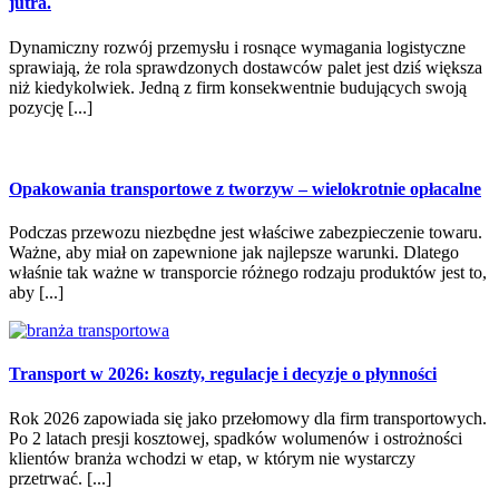
jutra.
Dynamiczny rozwój przemysłu i rosnące wymagania logistyczne
sprawiają, że rola sprawdzonych dostawców palet jest dziś większa
niż kiedykolwiek. Jedną z firm konsekwentnie budujących swoją
pozycję [...]
Opakowania transportowe z tworzyw – wielokrotnie opłacalne
Podczas przewozu niezbędne jest właściwe zabezpieczenie towaru.
Ważne, aby miał on zapewnione jak najlepsze warunki. Dlatego
właśnie tak ważne w transporcie różnego rodzaju produktów jest to,
aby [...]
Transport w 2026: koszty, regulacje i decyzje o płynności
Rok 2026 zapowiada się jako przełomowy dla firm transportowych.
Po 2 latach presji kosztowej, spadków wolumenów i ostrożności
klientów branża wchodzi w etap, w którym nie wystarczy
przetrwać. [...]