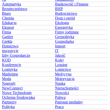
Automatyka
Bankowość i Finanse
Bezpieczeństwo
BHP
Biuro
Budownictwo
Chemia
Dom i ogród
Edukacja
Ekologia
Eksport
Energetyka
Firma
Firmy rodzinne
Gadżet
Geopolityka
Giełda
Gospodarka
Hutnictwo
Import
inwestycje
IT
Izby Gospodarcze
Jakość
KOD
Kolej
Konferencje
Leasing
Logistyka
Lotnictwo
Marketing
Medycyna
Moda
Motoryzacja
Nagrody
Nauka
NewConnect
Nieruchomości
Nowe Technologie
Nowości
Ochrona Środowiska
Paliwa
Partnerzy
Patronat medialny
Polityka
Praca