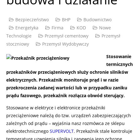
Bezpieczeństwo
BHP
Budownictwo
Energetyka
Firma
KOD
Nowe
Technologie
Przemysł cementowy
Przemysł
stoczniowy
Przemysł Wydobywczy
Stosowanie
termicznych
przekaźników przeciążeniowych służy ochronie silników
elektrycznych. Przekaźnik monitoruje prąd i w razie
przekroczenia zadanej wartości lub w przypadku zaniku
prądu fazowego, przekaźnik rozłącza obwód sterujący.
Stosowane w elektryce i elektronice przekaźniki
przeciążeniowe należą do tzw. urządzeń zabezpieczających
zależnych od prądu – wyjaśnia nasz rozmówca ze sklepu
elektrotechnicznego
SUPERVOLT
. Przekaźnik stale kontroluje
temperaturę uzwojenia silnika i zapewnia jego ochronę