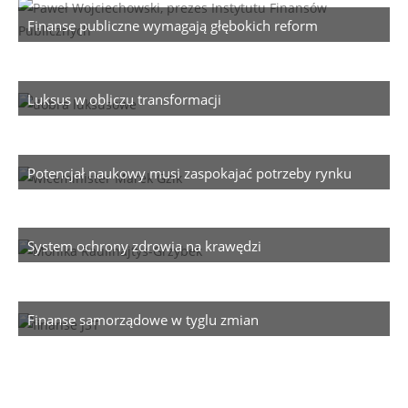
Finanse publiczne wymagają głębokich reform
Luksus w obliczu transformacji
Potencjał naukowy musi zaspokajać potrzeby rynku
System ochrony zdrowia na krawędzi
Finanse samorządowe w tyglu zmian