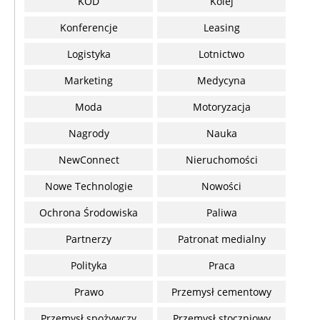
KOD
Kolej
Konferencje
Leasing
Logistyka
Lotnictwo
Marketing
Medycyna
Moda
Motoryzacja
Nagrody
Nauka
NewConnect
Nieruchomości
Nowe Technologie
Nowości
Ochrona Środowiska
Paliwa
Partnerzy
Patronat medialny
Polityka
Praca
Prawo
Przemysł cementowy
Przemysł spożywczy
Przemysł stoczniowy