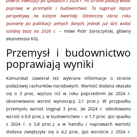
powrót inwestycji po spadkach z 2024 r. Po stronie podaży widać
poprawę w przemyśle i budownictwie. To sugeruje lepsze
perspektywy na kolejne kwartały. Ostateczny obraz roku
poznamy po publikacji pełnych danych, jednak już dziś widać
solidną bazę na 2026 r.
– mówi Piotr Soroczyński, główny
ekonomista KIG.
Przemysł i budownictwo
poprawiają wyniki
Komunikat zawierał też wybrane informacje o stronie
podażowej rachunków narodowych. Wartość dodana okazała
się o 3 proc. wyższa niż w roku poprzednim (w 2024 r.
obserwowano wzrost wynoszący 2,1 proc.). W przypadku
przemysłu wzrost sięgnął 3 proc. (w 2024 r. odnotowano
wzrost o 0,9 proc.), w budownictwie − o 1,7 proc. (po spadku
z 2024 r. o 5,8 proc.), a w handlu i naprawach wartość
dodana zwiększyła się o 4,2 proc. (po wzroście z 2024 r.