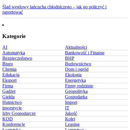
Ślad węglowy łańcucha chłodniczego – jak go policzyć i
raportować
Kategorie
AI
Aktualności
Automatyka
Bankowość i Finanse
Bezpieczeństwo
BHP
Biuro
Budownictwo
Chemia
Dom i ogród
Edukacja
Ekologia
Eksport
Energetyka
Firma
Firmy rodzinne
Gadżet
Geopolityka
Giełda
Gospodarka
Hutnictwo
Import
inwestycje
IT
Izby Gospodarcze
Jakość
KOD
Kolej
Konferencje
Leasing
Logistyka
Lotnictwo