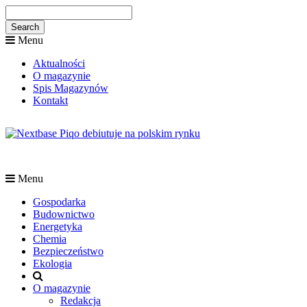
Menu
Aktualności
O magazynie
Spis Magazynów
Kontakt
Menu
Gospodarka
Budownictwo
Energetyka
Chemia
Bezpieczeństwo
Ekologia
O magazynie
Redakcja