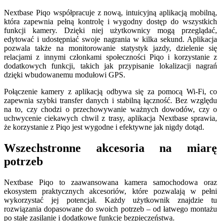
Nextbase Piqo współpracuje z nową, intuicyjną aplikacją mobilną,
która zapewnia pełną kontrolę i wygodny dostęp do wszystkich
funkcji kamery. Dzięki niej użytkownicy mogą przeglądać,
edytować i udostępniać swoje nagrania w kilka sekund. Aplikacja
pozwala także na monitorowanie statystyk jazdy, dzielenie się
relacjami z innymi członkami społeczności Piqo i korzystanie z
dodatkowych funkcji, takich jak przypisanie lokalizacji nagrań
dzięki wbudowanemu modułowi GPS.
Połączenie kamery z aplikacją odbywa się za pomocą Wi-Fi, co
zapewnia szybki transfer danych i stabilną łączność. Bez względu
na to, czy chodzi o przechowywanie ważnych dowodów, czy o
uchwycenie ciekawych chwil z trasy, aplikacja Nextbase sprawia,
że korzystanie z Piqo jest wygodne i efektywne jak nigdy dotąd.
Wszechstronne akcesoria na miarę
potrzeb
Nextbase Piqo to zaawansowana kamera samochodowa oraz
ekosystem praktycznych akcesoriów, które pozwalają w pełni
wykorzystać jej potencjał. Każdy użytkownik znajdzie tu
rozwiązania dopasowane do swoich potrzeb – od łatwego montażu
po stałe zasilanie i dodatkowe funkcje bezpieczeństwa.