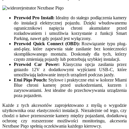
Przewód Pro Install:
Idealny do stałego podłączenia kamery
do instalacji elektrycznej pojazdu. Dzięki wbudowanemu
ogranicznikowi napięcia chroni akumulator przed
rozładowaniem i umożliwia korzystanie z funkcji Smart
Parking, nawet gdy pojazd jest wyłączony.
Przewód Quick Connect (OBD):
Rozwiązanie typu plug-
and-play, które zapewnia stałe zasilanie bez konieczności
skomplikowanego montażu. Doskonały dla tych, którzy
często zmieniają pojazdy lub potrzebują szybkiej instalacji.
Przewód Car Power:
Klasyczna opcja zasilania przez
gniazdo 12V z dodatkowymi wyjściami USB-C, które
umożliwiają ładowanie innych urządzeń podczas jazdy.
Etui Piqo Pouch:
Stylowe i praktyczne etui w kolorze Miami
Blue chroni kamerę przed uszkodzeniami, kurzem i
zarysowaniami. Jest idealne do przechowywania urządzenia
poza pojazdem.
Każde z tych akcesoriów zaprojektowano z myślą o wygodzie
użytkownika oraz elastyczności instalacji. Niezależnie od tego, czy
chodzi o łatwe przenoszenie kamery między pojazdami, dodatkową
ochronę czy rozszerzone możliwości monitoringu, akcesoria
Nextbase Piqo spełnią oczekiwania każdego kierowcy.