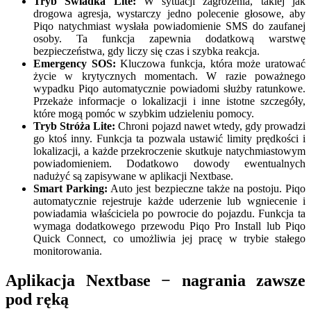
Tryb Świadka Lite:
W sytuacji zagrożenia, takiej jak
drogowa agresja, wystarczy jedno polecenie głosowe, aby
Piqo natychmiast wysłała powiadomienie SMS do zaufanej
osoby. Ta funkcja zapewnia dodatkową warstwę
bezpieczeństwa, gdy liczy się czas i szybka reakcja.
Emergency SOS:
Kluczowa funkcja, która może uratować
życie w krytycznych momentach. W razie poważnego
wypadku Piqo automatycznie powiadomi służby ratunkowe.
Przekaże informacje o lokalizacji i inne istotne szczegóły,
które mogą pomóc w szybkim udzieleniu pomocy.
Tryb Stróża Lite:
Chroni pojazd nawet wtedy, gdy prowadzi
go ktoś inny. Funkcja ta pozwala ustawić limity prędkości i
lokalizacji, a każde przekroczenie skutkuje natychmiastowym
powiadomieniem. Dodatkowo dowody ewentualnych
nadużyć są zapisywane w aplikacji Nextbase.
Smart Parking:
Auto jest bezpieczne także na postoju. Piqo
automatycznie rejestruje każde uderzenie lub wgniecenie i
powiadamia właściciela po powrocie do pojazdu. Funkcja ta
wymaga dodatkowego przewodu Piqo Pro Install lub Piqo
Quick Connect, co umożliwia jej pracę w trybie stałego
monitorowania.
Aplikacja Nextbase − nagrania zawsze
pod ręką