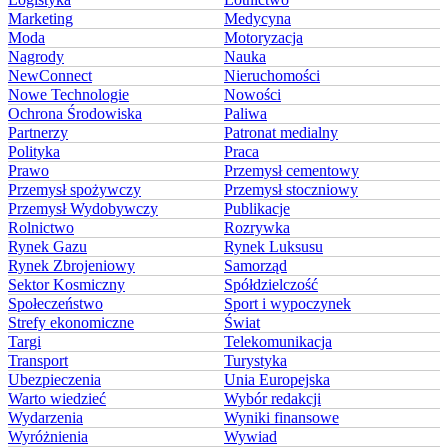
Marketing
Medycyna
Moda
Motoryzacja
Nagrody
Nauka
NewConnect
Nieruchomości
Nowe Technologie
Nowości
Ochrona Środowiska
Paliwa
Partnerzy
Patronat medialny
Polityka
Praca
Prawo
Przemysł cementowy
Przemysł spożywczy
Przemysł stoczniowy
Przemysł Wydobywczy
Publikacje
Rolnictwo
Rozrywka
Rynek Gazu
Rynek Luksusu
Rynek Zbrojeniowy
Samorząd
Sektor Kosmiczny
Spółdzielczość
Społeczeństwo
Sport i wypoczynek
Strefy ekonomiczne
Świat
Targi
Telekomunikacja
Transport
Turystyka
Ubezpieczenia
Unia Europejska
Warto wiedzieć
Wybór redakcji
Wydarzenia
Wyniki finansowe
Wyróżnienia
Wywiad