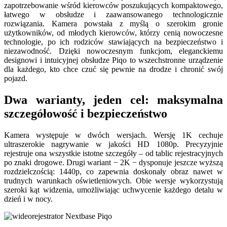
zapotrzebowanie wśród kierowców poszukujących kompaktowego,
łatwego w obsłudze i zaawansowanego technologicznie
rozwiązania. Kamera powstała z myślą o szerokim gronie
użytkowników, od młodych kierowców, którzy cenią nowoczesne
technologie, po ich rodziców stawiających na bezpieczeństwo i
niezawodność. Dzięki nowoczesnym funkcjom, eleganckiemu
designowi i intuicyjnej obsłudze Piqo to wszechstronne urządzenie
dla każdego, kto chce czuć się pewnie na drodze i chronić swój
pojazd.
Dwa warianty, jeden cel: maksymalna
szczegółowość i bezpieczeństwo
Kamera występuje w dwóch wersjach. Wersję 1K cechuje
ultraszerokie nagrywanie w jakości HD 1080p. Precyzyjnie
rejestruje ona wszystkie istotne szczegóły – od tablic rejestracyjnych
po znaki drogowe. Drugi wariant − 2K − dysponuje jeszcze wyższą
rozdzielczością: 1440p, co zapewnia doskonały obraz nawet w
trudnych warunkach oświetleniowych. Obie wersje wykorzystują
szeroki kąt widzenia, umożliwiając uchwycenie każdego detalu w
dzień i w nocy.