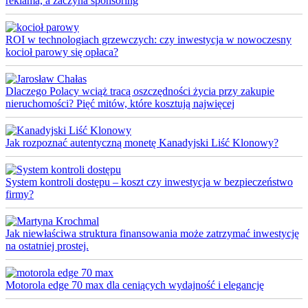
reklama, a zaczyna sponsoring
ROI w technologiach grzewczych: czy inwestycja w nowoczesny
kocioł parowy się opłaca?
Dlaczego Polacy wciąż tracą oszczędności życia przy zakupie
nieruchomości? Pięć mitów, które kosztują najwięcej
Jak rozpoznać autentyczną monetę Kanadyjski Liść Klonowy?
System kontroli dostępu – koszt czy inwestycja w bezpieczeństwo
firmy?
Jak niewłaściwa struktura finansowania może zatrzymać inwestycję
na ostatniej prostej.
Motorola edge 70 max dla ceniących wydajność i elegancję