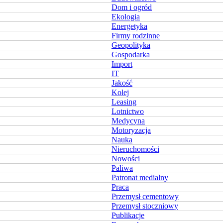
Dom i ogród
Ekologia
Energetyka
Firmy rodzinne
Geopolityka
Gospodarka
Import
IT
Jakość
Kolej
Leasing
Lotnictwo
Medycyna
Motoryzacja
Nauka
Nieruchomości
Nowości
Paliwa
Patronat medialny
Praca
Przemysł cementowy
Przemysł stoczniowy
Publikacje