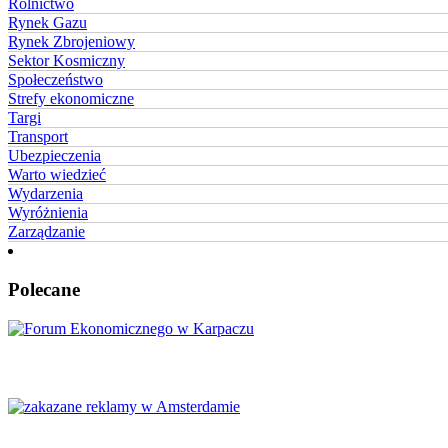
Rolnictwo
Rynek Gazu
Rynek Zbrojeniowy
Sektor Kosmiczny
Społeczeństwo
Strefy ekonomiczne
Targi
Transport
Ubezpieczenia
Warto wiedzieć
Wydarzenia
Wyróżnienia
Zarządzanie
Polecane
Karpacz znów stanie się centrum Europy
Amsterdam zakazuje reklamy mięsa i paliw kopalnych