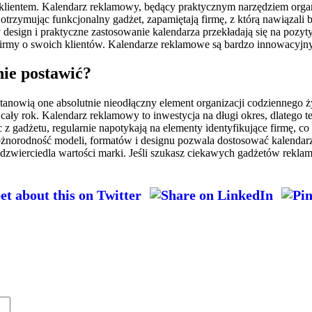
m klientem. Kalendarz reklamowy, będący praktycznym narzędziem org
rzymując funkcjonalny gadżet, zapamiętają firmę, z którą nawiązali b
esign i praktyczne zastosowanie kalendarza przekładają się na pozytyw
 firmy o swoich klientów. Kalendarze reklamowe są bardzo innowacyjnym
ie postawić?
tanowią one absolutnie nieodłączny element organizacji codziennego ż
z cały rok. Kalendarz reklamowy to inwestycja na długi okres, dlatego
ąc z gadżetu, regularnie napotykają na elementy identyfikujące firmę,
norodność modeli, formatów i designu pozwala dostosować kalendarz d
o odzwierciedla wartości marki. Jeśli szukasz ciekawych gadżetów rekl