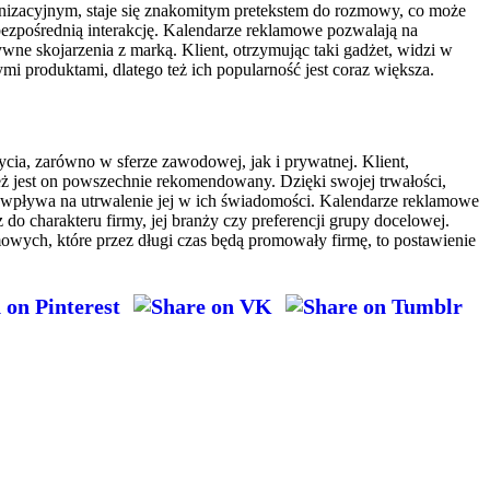
anizacyjnym, staje się znakomitym pretekstem do rozmowy, co może
ezpośrednią interakcję.
Kalendarze reklamowe
pozwalają na
ne skojarzenia z marką. Klient, otrzymując taki gadżet, widzi w
i produktami, dlatego też ich popularność jest coraz większa.
ycia, zarówno w sferze zawodowej, jak i prywatnej. Klient,
 też jest on powszechnie rekomendowany. Dzięki swojej trwałości,
 co wpływa na utrwalenie jej w ich świadomości. Kalendarze reklamowe
o charakteru firmy, jej branży czy preferencji grupy docelowej.
amowych, które przez długi czas będą promowały firmę, to postawienie