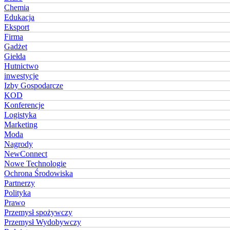
Chemia
Edukacja
Eksport
Firma
Gadżet
Giełda
Hutnictwo
inwestycje
Izby Gospodarcze
KOD
Konferencje
Logistyka
Marketing
Moda
Nagrody
NewConnect
Nowe Technologie
Ochrona Środowiska
Partnerzy
Polityka
Prawo
Przemysł spożywczy
Przemysł Wydobywczy