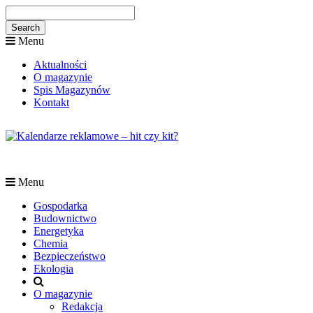
Menu
Aktualności
O magazynie
Spis Magazynów
Kontakt
Menu
Gospodarka
Budownictwo
Energetyka
Chemia
Bezpieczeństwo
Ekologia
O magazynie
Redakcja