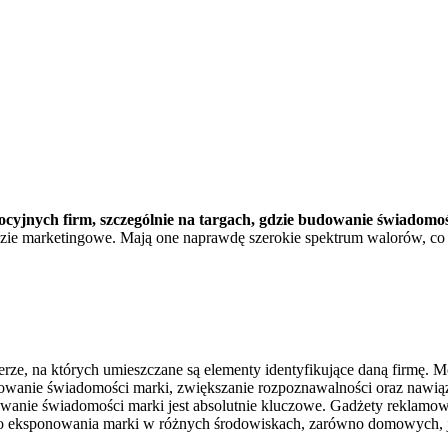
cyjnych firm, szczególnie na targach, gdzie budowanie świadomośc
ędzie marketingowe. Mają one naprawdę szerokie spektrum walorów, co 
rze, na których umieszczane są elementy identyfikujące daną firmę. M
udowanie świadomości marki, zwiększanie rozpoznawalności oraz nawiązy
dowanie świadomości marki jest absolutnie kluczowe. Gadżety reklamow
ę do eksponowania marki w różnych środowiskach, zarówno domowych, 