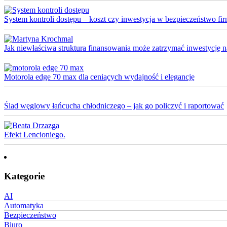
System kontroli dostępu – koszt czy inwestycja w bezpieczeństwo fi
Jak niewłaściwa struktura finansowania może zatrzymać inwestycję na 
Motorola edge 70 max dla ceniących wydajność i elegancję
Ślad węglowy łańcucha chłodniczego – jak go policzyć i raportować
Efekt Lencioniego.
Kategorie
AI
Automatyka
Bezpieczeństwo
Biuro