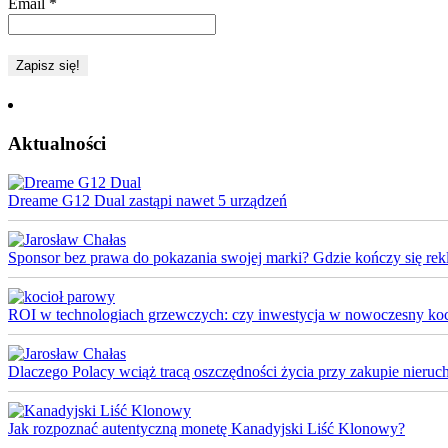
Email
*
Aktualności
Dreame G12 Dual zastąpi nawet 5 urządzeń
Sponsor bez prawa do pokazania swojej marki? Gdzie kończy się rek
ROI w technologiach grzewczych: czy inwestycja w nowoczesny koci
Dlaczego Polacy wciąż tracą oszczędności życia przy zakupie nieruch
Jak rozpoznać autentyczną monetę Kanadyjski Liść Klonowy?