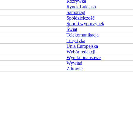
Rozrywka
Rynek Luksusu
Samorząd
Spółdzielczość
Sport i wypoczynek
Świat
Telekomunikacja
Turystyka
Unia Europejska
Wybór redakcji
Wyniki finansowe
Wywiad
Zdrowie