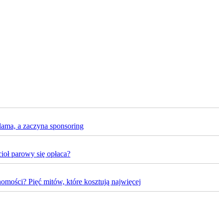
lama, a zaczyna sponsoring
oł parowy się opłaca?
omości? Pięć mitów, które kosztują najwięcej