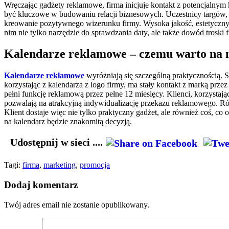
Wręczając gadżety reklamowe, firma inicjuje kontakt z potencjalny
być kluczowe w budowaniu relacji biznesowych. Uczestnicy targów, ot
kreowanie pozytywnego wizerunku firmy. Wysoka jakość, estetyczny d
nim nie tylko narzędzie do sprawdzania daty, ale także dowód troski
Kalendarze reklamowe – czemu warto na n
Kalendarze reklamowe
wyróżniają się szczególną praktycznością. S
korzystając z kalendarza z logo firmy, ma stały kontakt z marką prze
pełni funkcję reklamową przez pełne 12 miesięcy. Klienci, korzystaj
pozwalają na atrakcyjną indywidualizację przekazu reklamowego. Róż
Klient dostaje więc nie tylko praktyczny gadżet, ale również coś, c
na kalendarz będzie znakomitą decyzją.
Udostępnij w sieci ....
Tagi:
firma
,
marketing
,
promocja
Dodaj komentarz
Twój adres email nie zostanie opublikowany.