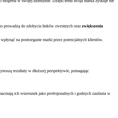
 eksperta w swojej dziedzinie. Dzięki temu twoja marka zyskuje nie
ęsto prowadzą do zdobycia linków zwrotnych oraz
zwiększenia
płynąć na postrzeganie marki przez potencjalnych klientów.
ynoszą rezultaty w dłuższej perspektywie, pomagając
acniają ich wizerunek jako profesjonalnych i godnych zaufania w