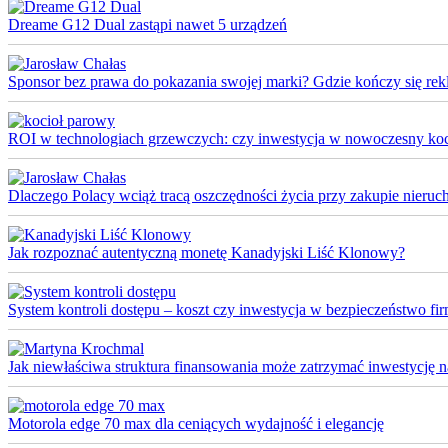
Dreame G12 Dual zastąpi nawet 5 urządzeń
Sponsor bez prawa do pokazania swojej marki? Gdzie kończy się rek
ROI w technologiach grzewczych: czy inwestycja w nowoczesny koci
Dlaczego Polacy wciąż tracą oszczędności życia przy zakupie nieruch
Jak rozpoznać autentyczną monetę Kanadyjski Liść Klonowy?
System kontroli dostępu – koszt czy inwestycja w bezpieczeństwo fi
Jak niewłaściwa struktura finansowania może zatrzymać inwestycję na 
Motorola edge 70 max dla ceniących wydajność i elegancję