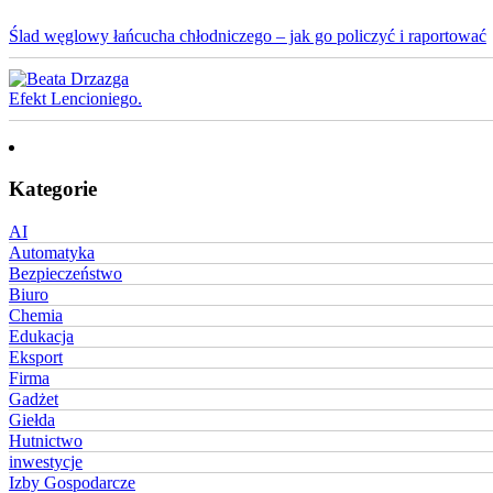
Ślad węglowy łańcucha chłodniczego – jak go policzyć i raportować
Efekt Lencioniego.
Kategorie
AI
Automatyka
Bezpieczeństwo
Biuro
Chemia
Edukacja
Eksport
Firma
Gadżet
Giełda
Hutnictwo
inwestycje
Izby Gospodarcze