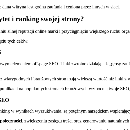
na witryna jest godna zaufania i ceniona przez innych w sieci.
tet i ranking swojej strony?
silnej reputacji online marki i przyciągnięciu większego ruchu orga
ciu tych celów.
i
zowym elementem off-page SEO. Linki zwrotne działają jak „głosy zau
z wiarygodnych i branżowych stron mają większą wartość niż linki z wi
b publikacji na popularnych stronach branżowych wzmocnią twoje SEO,
 SEO
nking w wynikach wyszukiwania, są potężnym narzędziem wspierający
połeczności
, zwiększeniu zasięgu treści oraz generowaniu naturalnyc