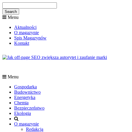
Menu
Aktualności
O magazynie
Spis Magazynów
Kontakt
Menu
Gospodarka
Budownictwo
Energetyka
Chemia
Bezpieczeństwo
Ekologia
O magazynie
Redakcja