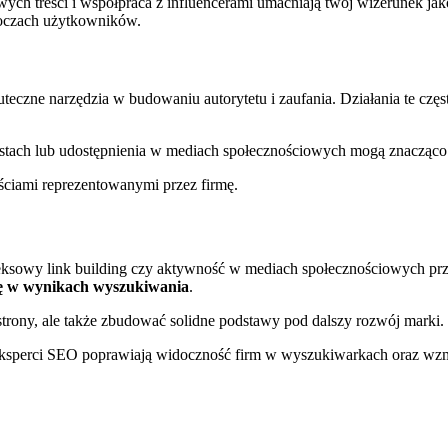
ch treści i współpraca z influencerami umacniają twój wizerunek jako
w oczach użytkowników.
teczne narzędzia w budowaniu autorytetu i zaufania. Działania te cz
tach lub udostępnienia w mediach społecznościowych mogą znacząco w
ościami reprezentowanymi przez firmę.
leksowy link building czy aktywność w mediach społecznościowych prz
ję w wynikach wyszukiwania
.
 strony, ale także zbudować solidne podstawy pod dalszy rozwój marki.
 eksperci SEO poprawiają widoczność firm w wyszukiwarkach oraz wzm