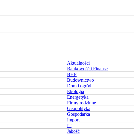
Aktualności
Bankowość i Finanse
BHP
Budownictwo
Dom i ogród
Ekologia
Energetyka
Firmy rodzinne
Geopolityka
Gospodarka
Import
IT
Jakość