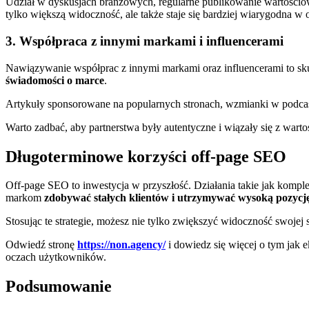
Udział w dyskusjach branżowych, regularne publikowanie wartościowy
tylko większą widoczność, ale także staje się bardziej wiarygodna 
3. Współpraca z innymi markami i influencerami
Nawiązywanie współprac z innymi markami oraz influencerami to sku
świadomości o marce
.
Artykuły sponsorowane na popularnych stronach, wzmianki w podcas
Warto zadbać, aby partnerstwa były autentyczne i wiązały się z wart
Długoterminowe korzyści off-page SEO
Off-page SEO to inwestycja w przyszłość. Działania takie jak komp
markom
zdobywać stałych klientów i utrzymywać wysoką pozyc
Stosując te strategie, możesz nie tylko zwiększyć widoczność swojej
Odwiedź stronę
https://non.agency/
i dowiedz się więcej o tym jak
oczach użytkowników.
Podsumowanie