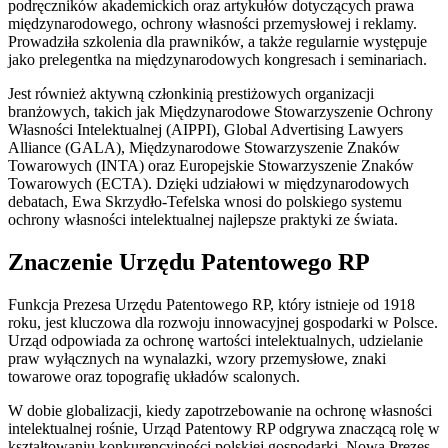
podręczników akademickich oraz artykułów dotyczących prawa
międzynarodowego, ochrony własności przemysłowej i reklamy.
Prowadziła szkolenia dla prawników, a także regularnie występuje
jako prelegentka na międzynarodowych kongresach i seminariach.
Jest również aktywną członkinią prestiżowych organizacji
branżowych, takich jak Międzynarodowe Stowarzyszenie Ochrony
Własności Intelektualnej (AIPPI), Global Advertising Lawyers
Alliance (GALA), Międzynarodowe Stowarzyszenie Znaków
Towarowych (INTA) oraz Europejskie Stowarzyszenie Znaków
Towarowych (ECTA). Dzięki udziałowi w międzynarodowych
debatach, Ewa Skrzydło-Tefelska wnosi do polskiego systemu
ochrony własności intelektualnej najlepsze praktyki ze świata.
Znaczenie Urzędu Patentowego RP
Funkcja Prezesa Urzędu Patentowego RP, który istnieje od 1918
roku, jest kluczowa dla rozwoju innowacyjnej gospodarki w Polsce.
Urząd odpowiada za ochronę wartości intelektualnych, udzielanie
praw wyłącznych na wynalazki, wzory przemysłowe, znaki
towarowe oraz topografię układów scalonych.
W dobie globalizacji, kiedy zapotrzebowanie na ochronę własności
intelektualnej rośnie, Urząd Patentowy RP odgrywa znaczącą rolę w
kształtowaniu konkurencyjności polskiej gospodarki. Nowa Prezes