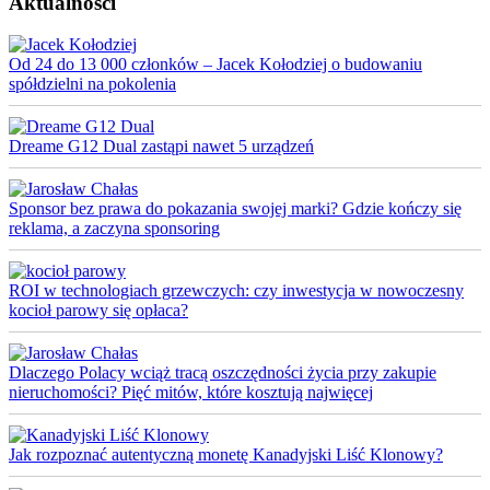
Aktualności
Od 24 do 13 000 członków – Jacek Kołodziej o budowaniu
spółdzielni na pokolenia
Dreame G12 Dual zastąpi nawet 5 urządzeń
Sponsor bez prawa do pokazania swojej marki? Gdzie kończy się
reklama, a zaczyna sponsoring
ROI w technologiach grzewczych: czy inwestycja w nowoczesny
kocioł parowy się opłaca?
Dlaczego Polacy wciąż tracą oszczędności życia przy zakupie
nieruchomości? Pięć mitów, które kosztują najwięcej
Jak rozpoznać autentyczną monetę Kanadyjski Liść Klonowy?