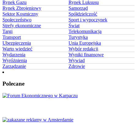
Rynek Gazu
Rynek Luksusu
Rynek Zbrojeniowy
Samorząd
Sektor Kosmiczny
Spółdzielczość
Społeczeństwo
Sport i wypoczynek
Strefy ekonomiczne
Świat
Targi
Telekomunikacja
Transport
Turystyka
Ubezpieczenia
Unia Europejska
Warto wiedzieć
Wybór redakcji
Wydarzenia
Wyniki finansowe
Wyróżnienia
Wywiad
Zarządzanie
Zdrowie
Polecane
Karpacz znów stanie się centrum Europy
Amsterdam zakazuje reklamy mięsa i paliw kopalnych