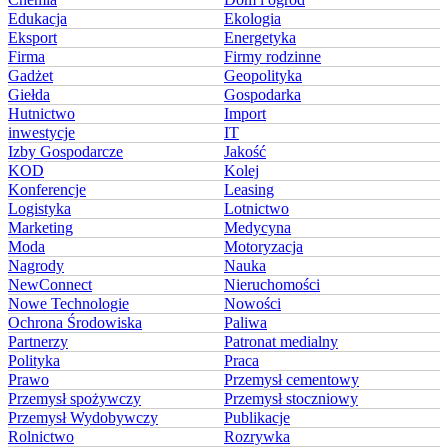
Edukacja
Ekologia
Eksport
Energetyka
Firma
Firmy rodzinne
Gadżet
Geopolityka
Giełda
Gospodarka
Hutnictwo
Import
inwestycje
IT
Izby Gospodarcze
Jakość
KOD
Kolej
Konferencje
Leasing
Logistyka
Lotnictwo
Marketing
Medycyna
Moda
Motoryzacja
Nagrody
Nauka
NewConnect
Nieruchomości
Nowe Technologie
Nowości
Ochrona Środowiska
Paliwa
Partnerzy
Patronat medialny
Polityka
Praca
Prawo
Przemysł cementowy
Przemysł spożywczy
Przemysł stoczniowy
Przemysł Wydobywczy
Publikacje
Rolnictwo
Rozrywka