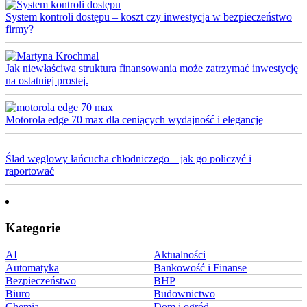
System kontroli dostępu – koszt czy inwestycja w bezpieczeństwo
firmy?
Jak niewłaściwa struktura finansowania może zatrzymać inwestycję
na ostatniej prostej.
Motorola edge 70 max dla ceniących wydajność i elegancję
Ślad węglowy łańcucha chłodniczego – jak go policzyć i
raportować
Kategorie
AI
Aktualności
Automatyka
Bankowość i Finanse
Bezpieczeństwo
BHP
Biuro
Budownictwo
Chemia
Dom i ogród