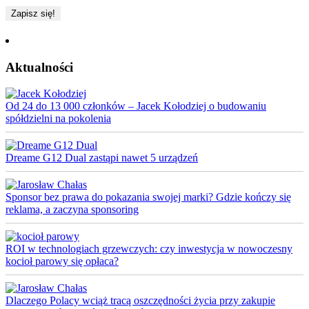
Aktualności
Od 24 do 13 000 członków – Jacek Kołodziej o budowaniu
spółdzielni na pokolenia
Dreame G12 Dual zastąpi nawet 5 urządzeń
Sponsor bez prawa do pokazania swojej marki? Gdzie kończy się
reklama, a zaczyna sponsoring
ROI w technologiach grzewczych: czy inwestycja w nowoczesny
kocioł parowy się opłaca?
Dlaczego Polacy wciąż tracą oszczędności życia przy zakupie