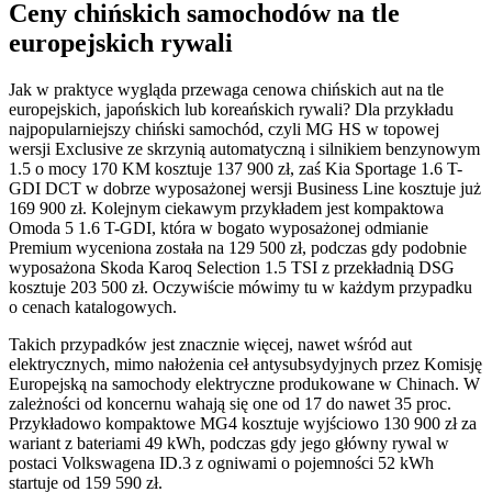
Ceny chińskich samochodów na tle
europejskich rywali
Jak w praktyce wygląda przewaga cenowa chińskich aut na tle
europejskich, japońskich lub koreańskich rywali? Dla przykładu
najpopularniejszy chiński samochód, czyli MG HS w topowej
wersji Exclusive ze skrzynią automatyczną i silnikiem benzynowym
1.5 o mocy 170 KM kosztuje 137 900 zł, zaś Kia Sportage 1.6 T-
GDI DCT w dobrze wyposażonej wersji Business Line kosztuje już
169 900 zł. Kolejnym ciekawym przykładem jest kompaktowa
Omoda 5 1.6 T-GDI, która w bogato wyposażonej odmianie
Premium wyceniona została na 129 500 zł, podczas gdy podobnie
wyposażona Skoda Karoq Selection 1.5 TSI z przekładnią DSG
kosztuje 203 500 zł. Oczywiście mówimy tu w każdym przypadku
o cenach katalogowych.
Takich przypadków jest znacznie więcej, nawet wśród aut
elektrycznych, mimo nałożenia ceł antysubsydyjnych przez Komisję
Europejską na samochody elektryczne produkowane w Chinach. W
zależności od koncernu wahają się one od 17 do nawet 35 proc.
Przykładowo kompaktowe MG4 kosztuje wyjściowo 130 900 zł za
wariant z bateriami 49 kWh, podczas gdy jego główny rywal w
postaci Volkswagena ID.3 z ogniwami o pojemności 52 kWh
startuje od 159 590 zł.