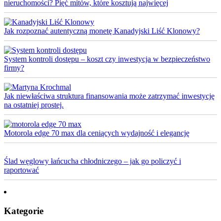
nieruchomości? Pięć mitów, które kosztują najwięcej
Jak rozpoznać autentyczną monetę Kanadyjski Liść Klonowy?
System kontroli dostępu – koszt czy inwestycja w bezpieczeństwo
firmy?
Jak niewłaściwa struktura finansowania może zatrzymać inwestycję
na ostatniej prostej.
Motorola edge 70 max dla ceniących wydajność i elegancję
Ślad węglowy łańcucha chłodniczego – jak go policzyć i
raportować
Kategorie