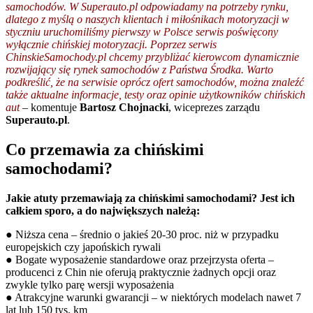
samochodów. W Superauto.pl odpowiadamy na potrzeby rynku,
dlatego z myślą o naszych klientach i miłośnikach motoryzacji w
styczniu uruchomiliśmy pierwszy w Polsce serwis poświęcony
wyłącznie chińskiej motoryzacji. Poprzez serwis
ChinskieSamochody.pl chcemy przybliżać kierowcom dynamicznie
rozwijający się rynek samochodów z Państwa Środka. Warto
podkreślić, że na serwisie oprócz ofert samochodów, można znaleźć
także aktualne informacje, testy oraz opinie użytkowników chińskich
aut
– komentuje
Bartosz Chojnacki
, wiceprezes zarządu
Superauto.pl
.
Co przemawia za chińskimi
samochodami?
Jakie atuty przemawiają za chińskimi samochodami? Jest ich
całkiem sporo, a do największych należą:
● Niższa cena – średnio o jakieś 20-30 proc. niż w przypadku
europejskich czy japońskich rywali
● Bogate wyposażenie standardowe oraz przejrzysta oferta –
producenci z Chin nie oferują praktycznie żadnych opcji oraz
zwykle tylko parę wersji wyposażenia
● Atrakcyjne warunki gwarancji – w niektórych modelach nawet 7
lat lub 150 tys. km