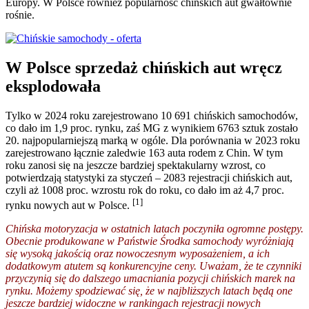
Europy. W Polsce również popularność chińskich aut gwałtownie
rośnie.
W Polsce sprzedaż chińskich aut wręcz
eksplodowała
Tylko w 2024 roku zarejestrowano 10 691 chińskich samochodów,
co dało im 1,9 proc. rynku, zaś MG z wynikiem 6763 sztuk zostało
20. najpopularniejszą marką w ogóle. Dla porównania w 2023 roku
zarejestrowano łącznie zaledwie 163 auta rodem z Chin. W tym
roku zanosi się na jeszcze bardziej spektakularny wzrost, co
potwierdzają statystyki za styczeń – 2083 rejestracji chińskich aut,
czyli aż 1008 proc. wzrostu rok do roku, co dało im aż 4,7 proc.
[1]
rynku nowych aut w Polsce.
Chińska motoryzacja w ostatnich latach poczyniła ogromne postępy.
Obecnie produkowane w Państwie Środka samochody wyróżniają
się wysoką jakością oraz nowoczesnym wyposażeniem, a ich
dodatkowym atutem są konkurencyjne ceny. Uważam, że te czynniki
przyczynią się do dalszego umacniania pozycji chińskich marek na
rynku. Możemy spodziewać się, że w najbliższych latach będą one
jeszcze bardziej widoczne w rankingach rejestracji nowych