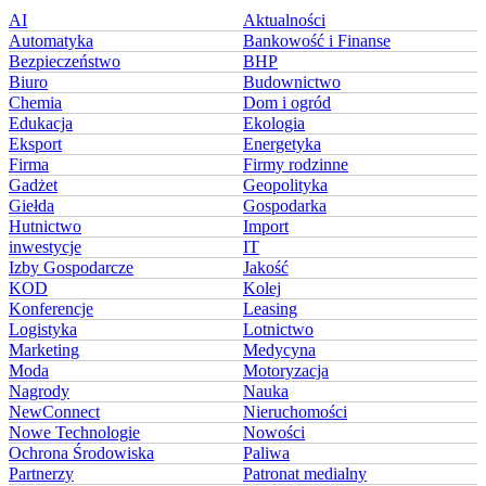
AI
Aktualności
Automatyka
Bankowość i Finanse
Bezpieczeństwo
BHP
Biuro
Budownictwo
Chemia
Dom i ogród
Edukacja
Ekologia
Eksport
Energetyka
Firma
Firmy rodzinne
Gadżet
Geopolityka
Giełda
Gospodarka
Hutnictwo
Import
inwestycje
IT
Izby Gospodarcze
Jakość
KOD
Kolej
Konferencje
Leasing
Logistyka
Lotnictwo
Marketing
Medycyna
Moda
Motoryzacja
Nagrody
Nauka
NewConnect
Nieruchomości
Nowe Technologie
Nowości
Ochrona Środowiska
Paliwa
Partnerzy
Patronat medialny