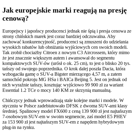
Jak europejskie marki reagują na presję
cenową?
Europejscy i japońscy producenci jednak nie śpią i presja cenowa ze
strony chińskich marek jest coraz bardziej odczuwalna. Aby
zachować konkurencyjność, producenci są zmuszeni do udzielania
wysokich rabatów lub obniżania wyjściowych cen swoich modeli.
Tak zrobił chociażby Citroen z nowym C3 Aircrossem, który mimo
że jest znacznie większym autem i awansował do segmentu
kompaktowych SUV-ów (urósł o ok. 25 cm), to jest o blisko 20 tys.
tańszy od swojego poprzednika. O krok dalej poszła Dacia, która
wzbogaciła gamę o SUV-a Bigster mierzącego 4,57 m, a zatem
samochód pokroju MG HSa i BAICa Beijing 5. Jest on jednak od
nich wyraźnie tańszy, kosztując wyjściowo 99 900 zł za wariant
Essential 1.2 TCe o mocy 140 KM ze skrzynią manualną.
Chińczycy jednak wprowadzają stale kolejne marki i modele. W
styczniu w Polsce zadebiutowało DFSK z dwoma SUV-ami klasy
średniej. Spalinowy model FX600 z ceną 139 900 zł jest najtańszym
7-osobowym SUV-em w swoim segmencie, zaś model E5 PHEV
za 153 900 zł jest najtańszym SUV-em z napędem hybrydowym
plug-in na rynku.