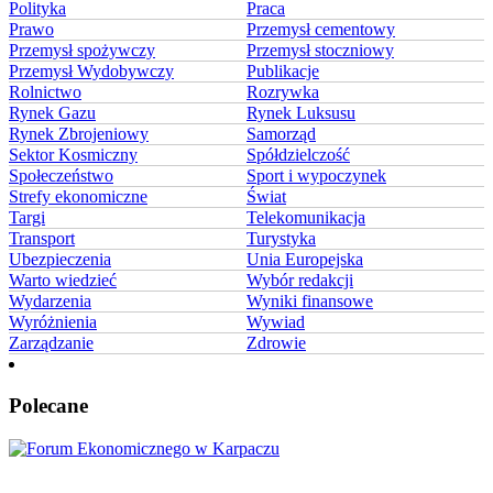
Polityka
Praca
Prawo
Przemysł cementowy
Przemysł spożywczy
Przemysł stoczniowy
Przemysł Wydobywczy
Publikacje
Rolnictwo
Rozrywka
Rynek Gazu
Rynek Luksusu
Rynek Zbrojeniowy
Samorząd
Sektor Kosmiczny
Spółdzielczość
Społeczeństwo
Sport i wypoczynek
Strefy ekonomiczne
Świat
Targi
Telekomunikacja
Transport
Turystyka
Ubezpieczenia
Unia Europejska
Warto wiedzieć
Wybór redakcji
Wydarzenia
Wyniki finansowe
Wyróżnienia
Wywiad
Zarządzanie
Zdrowie
Polecane
Karpacz znów stanie się centrum Europy