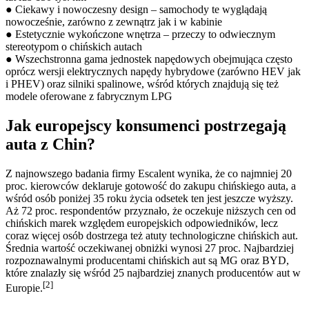
● Ciekawy i nowoczesny design – samochody te wyglądają
nowocześnie, zarówno z zewnątrz jak i w kabinie
● Estetycznie wykończone wnętrza – przeczy to odwiecznym
stereotypom o chińskich autach
● Wszechstronna gama jednostek napędowych obejmująca często
oprócz wersji elektrycznych napędy hybrydowe (zarówno HEV jak
i PHEV) oraz silniki spalinowe, wśród których znajdują się też
modele oferowane z fabrycznym LPG
Jak europejscy konsumenci postrzegają
auta z Chin?
Z najnowszego badania firmy Escalent wynika, że co najmniej 20
proc. kierowców deklaruje gotowość do zakupu chińskiego auta, a
wśród osób poniżej 35 roku życia odsetek ten jest jeszcze wyższy.
Aż 72 proc. respondentów przyznało, że oczekuje niższych cen od
chińskich marek względem europejskich odpowiedników, lecz
coraz więcej osób dostrzega też atuty technologiczne chińskich aut.
Średnia wartość oczekiwanej obniżki wynosi 27 proc. Najbardziej
rozpoznawalnymi producentami chińskich aut są MG oraz BYD,
które znalazły się wśród 25 najbardziej znanych producentów aut w
[2]
Europie.