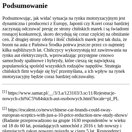
Podsumowanie
Podsumowując, jak widać sytuacja na rynku motoryzacyjnym jest
dynamiczna i producenci z Europy, Japonii czy Korei coraz bardziej
zaczynają odczuwać presję ze strony chińskich marek i są świadomi
rosnącej konkurencji, skoro decydują się coraz częściej na obniżanie
cen. Z drugiej strony oferta i ilość chińskich marek jest tak duża, że
boom na auta z Państwa Środka potrwa jeszcze przez co najmniej
kilka najbliższych lat. Chińczycy wykorzystują też zawirowania na
rynku aut elektrycznych, wprowadzając przystępne cenowo
samochody spalinowe i hybrydy, które cieszą się największą
popularnością spośród wszystkich rodzajów napędów. Strategia
chińskich firm wydaje się być przemyślana, a ich wpływ na rynek
motoryzacyjny będzie coraz bardziej odczuwalny.
[1]
https://www.samar.pl/__/3/3.a/123103/3.sc/11/Rejestracje-
nowych-chi%C5%84skich-aut-osobowych.html?locale=pl_PL
[2]
https://escalent.co/news/chinese-car-brands-could-sway-
european-sceptics-with-just-a-10-price-reduction-new-study-shows/
(Badanie przeprowadzono na grupie 1630 respondentów w wieku
od 18 do 60 lat, posiadających samochód z 2016 r. lub nowszy i
planujących zakup nowego pojazdu w ciągu 5 lat. Respondenci