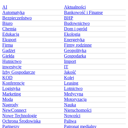
AI
Aktualności
Automatyka
Bankowość i Finanse
Bezpieczeństwo
BHP
Biuro
Budownictwo
Chemia
Dom i ogród
Edukacja
Ekologia
Eksport
Energetyka
Firma
Firmy rodzinne
Gadżet
Geopolityka
Giełda
Gospodarka
Hutnictwo
Import
inwestycje
IT
Izby Gospodarcze
Jakość
KOD
Kolej
Konferencje
Leasing
Logistyka
Lotnictwo
Marketing
Medycyna
Moda
Motoryzacja
Nagrody
Nauka
NewConnect
Nieruchomości
Nowe Technologie
Nowości
Ochrona Środowiska
Paliwa
Partnerzy
Patronat medialny