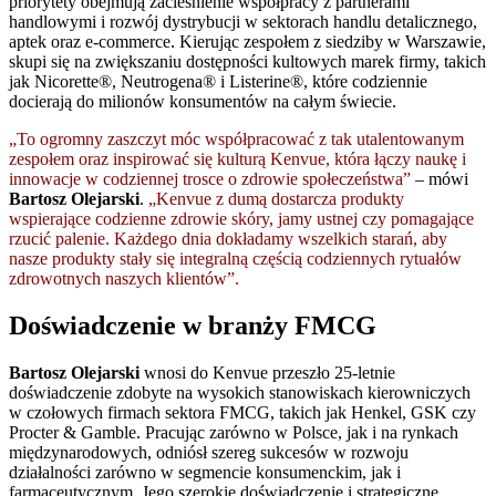
priorytety obejmują zacieśnienie współpracy z partnerami
handlowymi i rozwój dystrybucji w sektorach handlu detalicznego,
aptek oraz e-commerce. Kierując zespołem z siedziby w Warszawie,
skupi się na zwiększaniu dostępności kultowych marek firmy, takich
jak Nicorette®, Neutrogena® i Listerine®, które codziennie
docierają do milionów konsumentów na całym świecie.
„To ogromny zaszczyt móc współpracować z tak utalentowanym
zespołem oraz inspirować się kulturą Kenvue, która łączy naukę i
innowacje w codziennej trosce o zdrowie społeczeństwa”
– mówi
Bartosz Olejarski
.
„Kenvue z dumą dostarcza produkty
wspierające codzienne zdrowie skóry, jamy ustnej czy pomagające
rzucić palenie. Każdego dnia dokładamy wszelkich starań, aby
nasze produkty stały się integralną częścią codziennych rytuałów
zdrowotnych naszych klientów”.
Doświadczenie w branży FMCG
Bartosz Olejarski
wnosi do Kenvue przeszło 25-letnie
doświadczenie zdobyte na wysokich stanowiskach kierowniczych
w czołowych firmach sektora FMCG, takich jak Henkel, GSK czy
Procter & Gamble. Pracując zarówno w Polsce, jak i na rynkach
międzynarodowych, odniósł szereg sukcesów w rozwoju
działalności zarówno w segmencie konsumenckim, jak i
farmaceutycznym. Jego szerokie doświadczenie i strategiczne