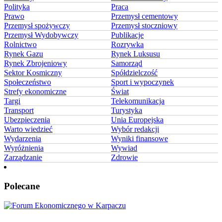
Polityka
Praca
Prawo
Przemysł cementowy
Przemysł spożywczy
Przemysł stoczniowy
Przemysł Wydobywczy
Publikacje
Rolnictwo
Rozrywka
Rynek Gazu
Rynek Luksusu
Rynek Zbrojeniowy
Samorząd
Sektor Kosmiczny
Spółdzielczość
Społeczeństwo
Sport i wypoczynek
Strefy ekonomiczne
Świat
Targi
Telekomunikacja
Transport
Turystyka
Ubezpieczenia
Unia Europejska
Warto wiedzieć
Wybór redakcji
Wydarzenia
Wyniki finansowe
Wyróżnienia
Wywiad
Zarządzanie
Zdrowie
Polecane