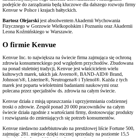
podejście do zarządzania będą kluczowe dla dalszego rozwoju firmy
Kenvue w Polsce i krajach bałtyckich.
Bartosz Olejarski
jest absolwentem Akademii Wychowania
Fizycznego w Gorzowie Wielkopolskim i Poznaniu oraz Akademii
Leona Koźmińskiego w Warszawie.
O firmie Kenvue
Kenvue Inc. to największa na świecie firma zajmująca się ochroną
zdrowia konsumenckiego pod względem przychodów. Zbudowana
na ponad stuletniej tradycji, Kenvue jest właścicielem wielu
kultowych marek, takich jak Aveeno®, BAND-AID® Brand,
Johnson’s®, Listerine®, Neutrogena® i Tylenol®. Każda z tych
marek jest poparta wieloletnimi badaniami naukowymi oraz
polecana przez specjalistów ds. zdrowia na całym świecie.
Kenvue działa z misją upraszczania i uprzyjemniania codziennej
troski o zdrowie. Zespół ponad 20 000 pracowników na całym
świecie działa zgodnie z wartościami firmy, dostosowując produkty
i rozwiązania do zmieniających się potrzeb konsumentów.
Kenvue niedawno zadebiutowało na prestiżowej liście Fortune 500,
zajmując 281. miejsce dzięki rocznej sprzedaży na poziomie 15,5