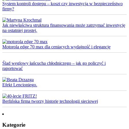
System kontroli dostępu – koszt czy inwestycja w bezpieczeństwo
firmy?
Jak niewłaściwa struktura finansowania może zatrzymać inwestycję
na ostatniej prostej.
Motorola edge 70 max dla ceniących wydajność i elegancję
Ślad węglowy łańcucha chłodniczego – jak go policzyć i
raportować
Efekt Lencioniego.
Berlińska firma tworzy historię technologii sieciowej
Kategorie