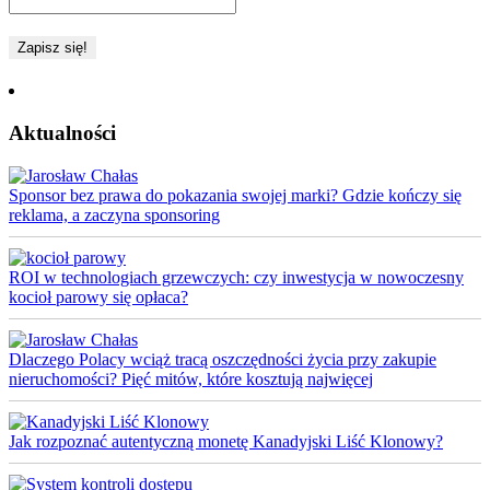
Aktualności
Sponsor bez prawa do pokazania swojej marki? Gdzie kończy się
reklama, a zaczyna sponsoring
ROI w technologiach grzewczych: czy inwestycja w nowoczesny
kocioł parowy się opłaca?
Dlaczego Polacy wciąż tracą oszczędności życia przy zakupie
nieruchomości? Pięć mitów, które kosztują najwięcej
Jak rozpoznać autentyczną monetę Kanadyjski Liść Klonowy?