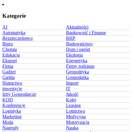
Kategorie
AI
Aktualności
Automatyka
Bankowość i Finanse
Bezpieczeństwo
BHP
Biuro
Budownictwo
Chemia
Dom i ogród
Edukacja
Ekologia
Eksport
Energetyka
Firma
Firmy rodzinne
Gadżet
Geopolityka
Giełda
Gospodarka
Hutnictwo
Import
inwestycje
IT
Izby Gospodarcze
Jakość
KOD
Kolej
Konferencje
Leasing
Logistyka
Lotnictwo
Marketing
Medycyna
Moda
Motoryzacja
Nagrody
Nauka