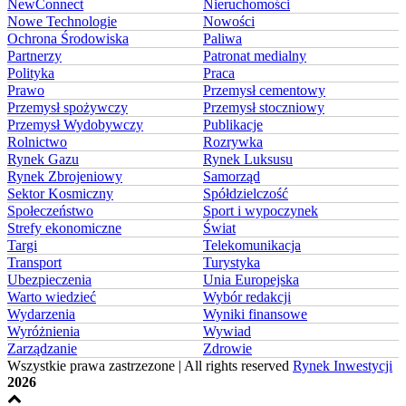
NewConnect
Nieruchomości
Nowe Technologie
Nowości
Ochrona Środowiska
Paliwa
Partnerzy
Patronat medialny
Polityka
Praca
Prawo
Przemysł cementowy
Przemysł spożywczy
Przemysł stoczniowy
Przemysł Wydobywczy
Publikacje
Rolnictwo
Rozrywka
Rynek Gazu
Rynek Luksusu
Rynek Zbrojeniowy
Samorząd
Sektor Kosmiczny
Spółdzielczość
Społeczeństwo
Sport i wypoczynek
Strefy ekonomiczne
Świat
Targi
Telekomunikacja
Transport
Turystyka
Ubezpieczenia
Unia Europejska
Warto wiedzieć
Wybór redakcji
Wydarzenia
Wyniki finansowe
Wyróżnienia
Wywiad
Zarządzanie
Zdrowie
Wszystkie prawa zastrzezone | All rights reserved
Rynek Inwestycji
2026