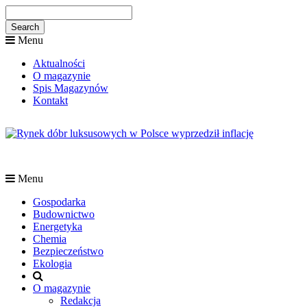
Menu
Aktualności
O magazynie
Spis Magazynów
Kontakt
Menu
Gospodarka
Budownictwo
Energetyka
Chemia
Bezpieczeństwo
Ekologia
O magazynie
Redakcja