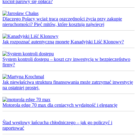
kocioł parowy się opłaca?
Dlaczego Polacy wciąż tracą oszczędności życia przy zakupie
nieruchomości? Pięć mitów, które kosztują najwięcej
Jak rozpoznać autentyczną monetę Kanadyjski Liść Klonowy?
System kontroli dostępu – koszt czy inwestycja w bezpieczeństwo
firmy?
Jak niewłaściwa struktura finansowania może zatrzymać inwestycję
na ostatniej prostej.
Motorola edge 70 max dla ceniących wydajność i elegancję
Ślad węglowy łańcucha chłodniczego – jak go policzyć i
raportować