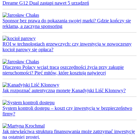
Dreame G12 Dual zastąpi nawet 5 urządzeń
Sponsor bez prawa do pokazania swojej marki? Gdzie kończy się
reklama, a zaczyna sponsoring
ROI w technologiach grzewczych: czy inwestycja w nowoczesny
kocioł parowy się opłaca?
Dlaczego Polacy wciąż tracą oszczędności życia przy zakupie
nieruchomości? Pięć mitów, które kosztują najwięcej
Jak rozpoznać autentyczną monetę Kanadyjski Liść Klonowy?
System kontroli dostępu – koszt czy inwestycja w bezpieczeństwo
firmy?
Jak niewłaściwa struktura finansowania może zatrzymać inwestycję
na ostatniej prostej.