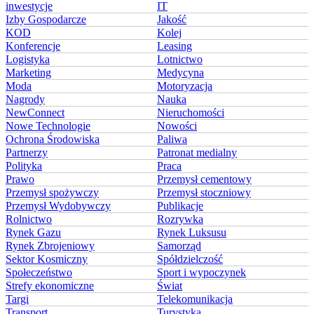
inwestycje
IT
Izby Gospodarcze
Jakość
KOD
Kolej
Konferencje
Leasing
Logistyka
Lotnictwo
Marketing
Medycyna
Moda
Motoryzacja
Nagrody
Nauka
NewConnect
Nieruchomości
Nowe Technologie
Nowości
Ochrona Środowiska
Paliwa
Partnerzy
Patronat medialny
Polityka
Praca
Prawo
Przemysł cementowy
Przemysł spożywczy
Przemysł stoczniowy
Przemysł Wydobywczy
Publikacje
Rolnictwo
Rozrywka
Rynek Gazu
Rynek Luksusu
Rynek Zbrojeniowy
Samorząd
Sektor Kosmiczny
Spółdzielczość
Społeczeństwo
Sport i wypoczynek
Strefy ekonomiczne
Świat
Targi
Telekomunikacja
Transport
Turystyka