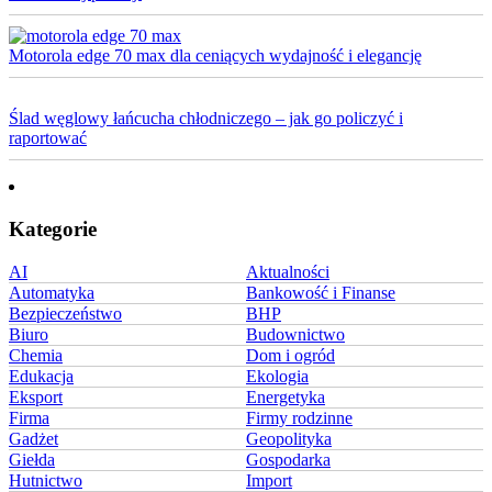
Motorola edge 70 max dla ceniących wydajność i elegancję
Ślad węglowy łańcucha chłodniczego – jak go policzyć i
raportować
Kategorie
AI
Aktualności
Automatyka
Bankowość i Finanse
Bezpieczeństwo
BHP
Biuro
Budownictwo
Chemia
Dom i ogród
Edukacja
Ekologia
Eksport
Energetyka
Firma
Firmy rodzinne
Gadżet
Geopolityka
Giełda
Gospodarka
Hutnictwo
Import