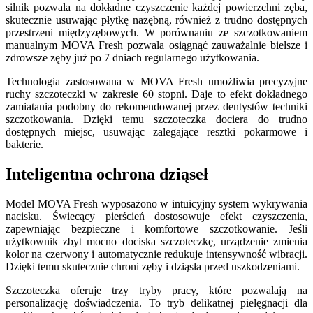
silnik pozwala na dokładne czyszczenie każdej powierzchni zęba,
skutecznie usuwając płytkę nazębną, również z trudno dostępnych
przestrzeni międzyzębowych. W porównaniu ze szczotkowaniem
manualnym MOVA Fresh pozwala osiągnąć zauważalnie bielsze i
zdrowsze zęby już po 7 dniach regularnego użytkowania.
Technologia zastosowana w MOVA Fresh umożliwia precyzyjne
ruchy szczoteczki w zakresie 60 stopni. Daje to efekt dokładnego
zamiatania podobny do rekomendowanej przez dentystów techniki
szczotkowania. Dzięki temu szczoteczka dociera do trudno
dostępnych miejsc, usuwając zalegające resztki pokarmowe i
bakterie.
Inteligentna ochrona dziąseł
Model MOVA Fresh wyposażono w intuicyjny system wykrywania
nacisku. Świecący pierścień dostosowuje efekt czyszczenia,
zapewniając bezpieczne i komfortowe szczotkowanie. Jeśli
użytkownik zbyt mocno dociska szczoteczkę, urządzenie zmienia
kolor na czerwony i automatycznie redukuje intensywność wibracji.
Dzięki temu skutecznie chroni zęby i dziąsła przed uszkodzeniami.
Szczoteczka oferuje trzy tryby pracy, które pozwalają na
personalizację doświadczenia. To tryb delikatnej pielęgnacji dla