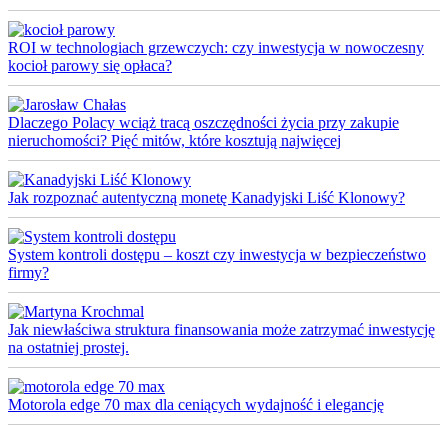
ROI w technologiach grzewczych: czy inwestycja w nowoczesny
kocioł parowy się opłaca?
Dlaczego Polacy wciąż tracą oszczędności życia przy zakupie
nieruchomości? Pięć mitów, które kosztują najwięcej
Jak rozpoznać autentyczną monetę Kanadyjski Liść Klonowy?
System kontroli dostępu – koszt czy inwestycja w bezpieczeństwo
firmy?
Jak niewłaściwa struktura finansowania może zatrzymać inwestycję
na ostatniej prostej.
Motorola edge 70 max dla ceniących wydajność i elegancję