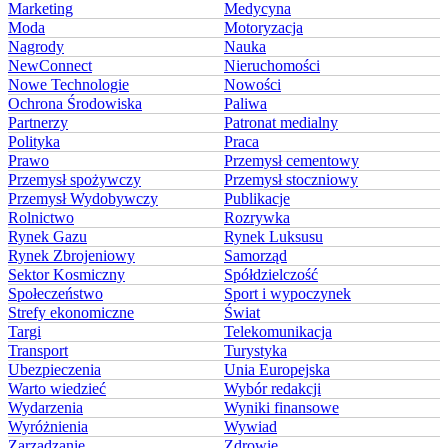
Marketing
Medycyna
Moda
Motoryzacja
Nagrody
Nauka
NewConnect
Nieruchomości
Nowe Technologie
Nowości
Ochrona Środowiska
Paliwa
Partnerzy
Patronat medialny
Polityka
Praca
Prawo
Przemysł cementowy
Przemysł spożywczy
Przemysł stoczniowy
Przemysł Wydobywczy
Publikacje
Rolnictwo
Rozrywka
Rynek Gazu
Rynek Luksusu
Rynek Zbrojeniowy
Samorząd
Sektor Kosmiczny
Spółdzielczość
Społeczeństwo
Sport i wypoczynek
Strefy ekonomiczne
Świat
Targi
Telekomunikacja
Transport
Turystyka
Ubezpieczenia
Unia Europejska
Warto wiedzieć
Wybór redakcji
Wydarzenia
Wyniki finansowe
Wyróżnienia
Wywiad
Zarządzanie
Zdrowie