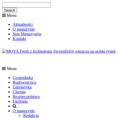
Menu
Aktualności
O magazynie
Spis Magazynów
Kontakt
Menu
Gospodarka
Budownictwo
Energetyka
Chemia
Bezpieczeństwo
Ekologia
O magazynie
Redakcja