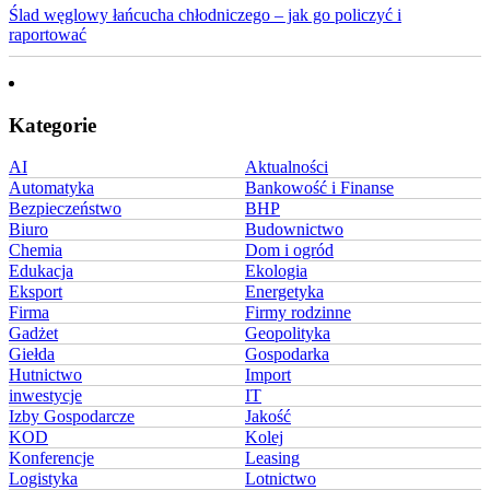
Ślad węglowy łańcucha chłodniczego – jak go policzyć i
raportować
Kategorie
AI
Aktualności
Automatyka
Bankowość i Finanse
Bezpieczeństwo
BHP
Biuro
Budownictwo
Chemia
Dom i ogród
Edukacja
Ekologia
Eksport
Energetyka
Firma
Firmy rodzinne
Gadżet
Geopolityka
Giełda
Gospodarka
Hutnictwo
Import
inwestycje
IT
Izby Gospodarcze
Jakość
KOD
Kolej
Konferencje
Leasing
Logistyka
Lotnictwo