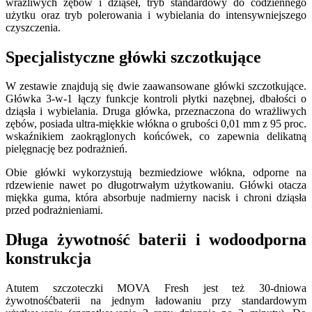
wrażliwych zębów i dziąseł, tryb standardowy do codziennego
użytku oraz tryb polerowania i wybielania do intensywniejszego
czyszczenia.
Specjalistyczne główki szczotkujące
W zestawie znajdują się dwie zaawansowane główki szczotkujące.
Główka 3-w-1 łączy funkcje kontroli płytki nazębnej, dbałości o
dziąsła i wybielania. Druga główka, przeznaczona do wrażliwych
zębów, posiada ultra-miękkie włókna o grubości 0,01 mm z 95 proc.
wskaźnikiem zaokrąglonych końcówek, co zapewnia delikatną
pielęgnację bez podrażnień.
Obie główki wykorzystują bezmiedziowe włókna, odporne na
rdzewienie nawet po długotrwałym użytkowaniu. Główki otacza
miękka guma, która absorbuje nadmierny nacisk i chroni dziąsła
przed podrażnieniami.
Długa żywotność baterii i wodoodporna
konstrukcja
Atutem szczoteczki MOVA Fresh jest też 30-dniowa
żywotnośćbaterii na jednym ładowaniu przy standardowym