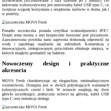
użytkowaniu (szczotkowanie 2 razy dziennie po 2 minuty). Do
ładowania wykorzystywany jest uniwersalny kabel USB typu C, co
zwiększa wygodę korzystania z urządzenia zarówno w domu, jak i
w podróży.
Ponadto szczoteczka posiada certyfikat wodoodporności IPX7.
Dzięki temu można z niej bezpiecznie korzystać pod prysznicem.
Zaawansowana powłoka nano zapewnia doskonałą odporność na
wodę i zapobiega osadzaniu się zabrudzeń. Konstrukcja z
innowacyjnym, zintegrowanym przyciskiem eliminuje miejsca, w
których mogłyby gromadzić się bakterie.
Nowoczesny design i praktyczne
akcesoria
MOVA Fresh charakteryzuje się eleganckim, minimalistycznym
wzornictwem. Dostępna jest w dwóch połyskujących wariantach
kolorystycznych: czerni i bieli. W zestawie znajdują się: dwie
główki szczotkujące, praktyczny uchwyt na główkę, kabel USB
typu C oraz instrukcja obsługi.