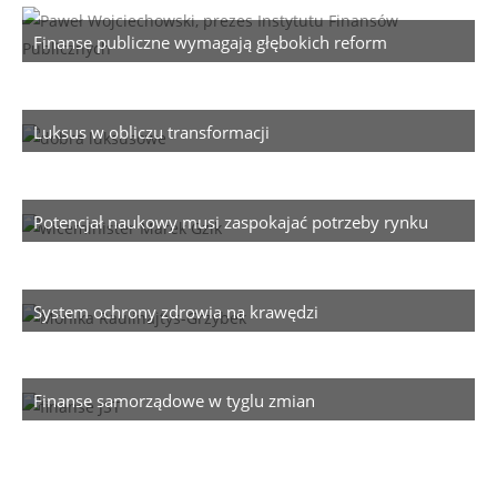
Finanse publiczne wymagają głębokich reform
Luksus w obliczu transformacji
Potencjał naukowy musi zaspokajać potrzeby rynku
System ochrony zdrowia na krawędzi
Finanse samorządowe w tyglu zmian