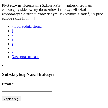
PPG rozwija „Kreatywną Szkołę PPG” − autorski program
edukacyjny skierowany do uczniów i nauczycieli szkół
zawodowych o profilu budowlanym. Jak wynika z badań, 69 proc.
europejskich firm [...]
« Poprzednia strona
1
2
3
4
…
8
Następna strona »
Subskrybuj Nasz Biuletyn
Email
*