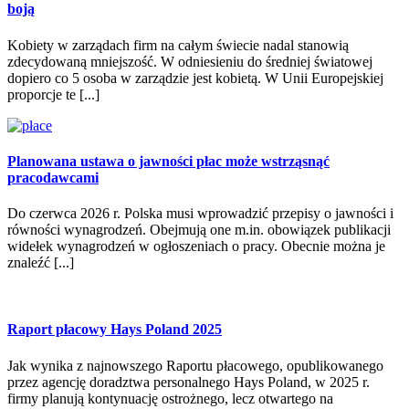
boją
Kobiety w zarządach firm na całym świecie nadal stanowią
zdecydowaną mniejszość. W odniesieniu do średniej światowej
dopiero co 5 osoba w zarządzie jest kobietą. W Unii Europejskiej
proporcje te [...]
Planowana ustawa o jawności płac może wstrząsnąć
pracodawcami
Do czerwca 2026 r. Polska musi wprowadzić przepisy o jawności i
równości wynagrodzeń. Obejmują one m.in. obowiązek publikacji
widełek wynagrodzeń w ogłoszeniach o pracy. Obecnie można je
znaleźć [...]
Raport płacowy Hays Poland 2025
Jak wynika z najnowszego Raportu płacowego, opublikowanego
przez agencję doradztwa personalnego Hays Poland, w 2025 r.
firmy planują kontynuację ostrożnego, lecz otwartego na