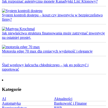
Jak rozpoznać autentyczną monetę Kanadyjski Liść Klonowy?
System kontroli dostępu – koszt czy inwestycja w bezpieczeństwo
firmy?
Jak niewłaściwa struktura finansowania może zatrzymać inwestycję
na ostatniej prostej.
Motorola edge 70 max dla ceniących wydajność i elegancję
Ślad węglowy łańcucha chłodniczego – jak go policzyć i
raportować
Kategorie
AI
Aktualności
Automatyka
Bankowość i Finanse
Bezpieczeństwo
BHP