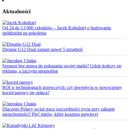
Aktualności
Od 24 do 13 000 członków – Jacek Kołodziej o budowaniu
spółdzielni na pokolenia
Dreame G12 Dual zastąpi nawet 5 urządzeń
Sponsor bez prawa do pokazania swojej marki? Gdzie kończy się
reklama, a zaczyna sponsoring
ROI w technologiach grzewczych: czy inwestycja w nowoczesny
kocioł parowy się opłaca?
Dlaczego Polacy wciąż tracą oszczędności życia przy zakupie
nieruchomości? Pięć mitów, które kosztują najwięcej