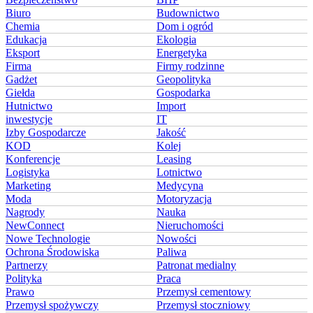
Biuro
Budownictwo
Chemia
Dom i ogród
Edukacja
Ekologia
Eksport
Energetyka
Firma
Firmy rodzinne
Gadżet
Geopolityka
Giełda
Gospodarka
Hutnictwo
Import
inwestycje
IT
Izby Gospodarcze
Jakość
KOD
Kolej
Konferencje
Leasing
Logistyka
Lotnictwo
Marketing
Medycyna
Moda
Motoryzacja
Nagrody
Nauka
NewConnect
Nieruchomości
Nowe Technologie
Nowości
Ochrona Środowiska
Paliwa
Partnerzy
Patronat medialny
Polityka
Praca
Prawo
Przemysł cementowy
Przemysł spożywczy
Przemysł stoczniowy