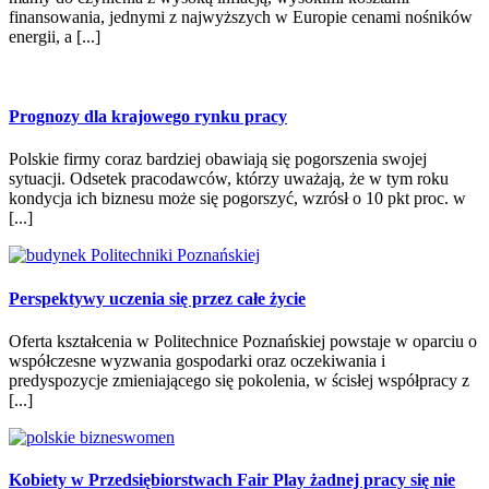
finansowania, jednymi z najwyższych w Europie cenami nośników
energii, a [...]
Prognozy dla krajowego rynku pracy
Polskie firmy coraz bardziej obawiają się pogorszenia swojej
sytuacji. Odsetek pracodawców, którzy uważają, że w tym roku
kondycja ich biznesu może się pogorszyć, wzrósł o 10 pkt proc. w
[...]
Perspektywy uczenia się przez całe życie
Oferta kształcenia w Politechnice Poznańskiej powstaje w oparciu o
współczesne wyzwania gospodarki oraz oczekiwania i
predyspozycje zmieniającego się pokolenia, w ścisłej współpracy z
[...]
Kobiety w Przedsiębiorstwach Fair Play żadnej pracy się nie