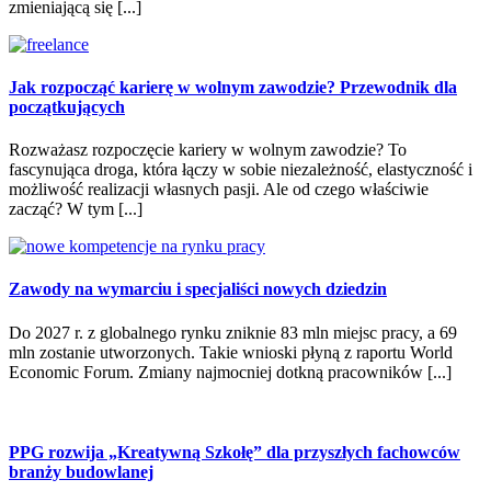
zmieniającą się [...]
Jak rozpocząć karierę w wolnym zawodzie? Przewodnik dla
początkujących
Rozważasz rozpoczęcie kariery w wolnym zawodzie? To
fascynująca droga, która łączy w sobie niezależność, elastyczność i
możliwość realizacji własnych pasji. Ale od czego właściwie
zacząć? W tym [...]
Zawody na wymarciu i specjaliści nowych dziedzin
Do 2027 r. z globalnego rynku zniknie 83 mln miejsc pracy, a 69
mln zostanie utworzonych. Takie wnioski płyną z raportu World
Economic Forum. Zmiany najmocniej dotkną pracowników [...]
PPG rozwija „Kreatywną Szkołę” dla przyszłych fachowców
branży budowlanej