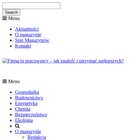
Menu
Aktualności
O magazynie
Spis Magazynów
Kontakt
Menu
Gospodarka
Budownictwo
Energetyka
Chemia
Bezpieczeństwo
Ekologia
O magazynie
Redakcja