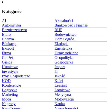
Kategorie
AI
Aktualności
Automatyka
Bankowość i Finanse
Bezpieczeństwo
BHP
Biuro
Budownictwo
Chemia
Dom i ogród
Edukacja
Ekologia
Eksport
Energetyka
Firma
Firmy rodzinne
Gadżet
Geopolityka
Giełda
Gospodarka
Hutnictwo
Import
inwestycje
IT
Izby Gospodarcze
Jakość
KOD
Kolej
Konferencje
Leasing
Logistyka
Lotnictwo
Marketing
Medycyna
Moda
Motoryzacja
Nagrody
Nauka
NewConnect
Nieruchomości