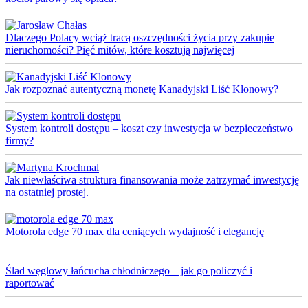
Dlaczego Polacy wciąż tracą oszczędności życia przy zakupie
nieruchomości? Pięć mitów, które kosztują najwięcej
Jak rozpoznać autentyczną monetę Kanadyjski Liść Klonowy?
System kontroli dostępu – koszt czy inwestycja w bezpieczeństwo
firmy?
Jak niewłaściwa struktura finansowania może zatrzymać inwestycję
na ostatniej prostej.
Motorola edge 70 max dla ceniących wydajność i elegancję
Ślad węglowy łańcucha chłodniczego – jak go policzyć i
raportować