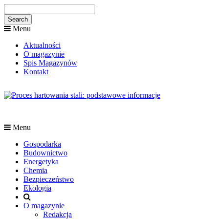
Menu
Aktualności
O magazynie
Spis Magazynów
Kontakt
Menu
Gospodarka
Budownictwo
Energetyka
Chemia
Bezpieczeństwo
Ekologia
O magazynie
Redakcja