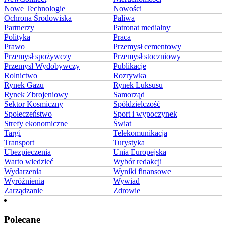
Nowe Technologie
Nowości
Ochrona Środowiska
Paliwa
Partnerzy
Patronat medialny
Polityka
Praca
Prawo
Przemysł cementowy
Przemysł spożywczy
Przemysł stoczniowy
Przemysł Wydobywczy
Publikacje
Rolnictwo
Rozrywka
Rynek Gazu
Rynek Luksusu
Rynek Zbrojeniowy
Samorząd
Sektor Kosmiczny
Spółdzielczość
Społeczeństwo
Sport i wypoczynek
Strefy ekonomiczne
Świat
Targi
Telekomunikacja
Transport
Turystyka
Ubezpieczenia
Unia Europejska
Warto wiedzieć
Wybór redakcji
Wydarzenia
Wyniki finansowe
Wyróżnienia
Wywiad
Zarządzanie
Zdrowie
Polecane