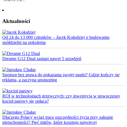
Aktualności
Od 24 do 13 000 członków – Jacek Kołodziej o budowaniu
spółdzielni na pokolenia
Dreame G12 Dual zastąpi nawet 5 urządzeń
Sponsor bez prawa do pokazania swojej marki? Gdzie kończy się
reklama, a zaczyna sponsoring
ROI w technologiach grzewczych: czy inwestycja w nowoczesny
kocioł parowy się opłaca?
Dlaczego Polacy wciąż tracą oszczędności życia przy zakupie
nieruchomości? Pięć mitów, które kosztują najwięcej