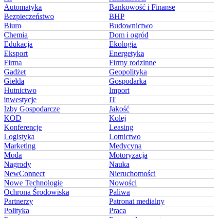
Automatyka
Bankowość i Finanse
Bezpieczeństwo
BHP
Biuro
Budownictwo
Chemia
Dom i ogród
Edukacja
Ekologia
Eksport
Energetyka
Firma
Firmy rodzinne
Gadżet
Geopolityka
Giełda
Gospodarka
Hutnictwo
Import
inwestycje
IT
Izby Gospodarcze
Jakość
KOD
Kolej
Konferencje
Leasing
Logistyka
Lotnictwo
Marketing
Medycyna
Moda
Motoryzacja
Nagrody
Nauka
NewConnect
Nieruchomości
Nowe Technologie
Nowości
Ochrona Środowiska
Paliwa
Partnerzy
Patronat medialny
Polityka
Praca