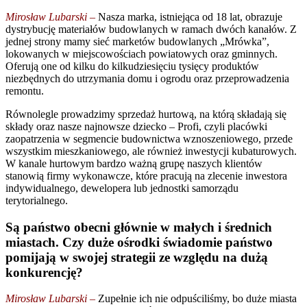
Mirosław Lubarski –
Nasza marka, istniejąca od 18 lat, obrazuje
dystrybucję materiałów budowlanych w ramach dwóch kanałów. Z
jednej strony mamy sieć marketów budowlanych „Mrówka”,
lokowanych w miejscowościach powiatowych oraz gminnych.
Oferują one od kilku do kilkudziesięciu tysięcy produktów
niezbędnych do utrzymania domu i ogrodu oraz przeprowadzenia
remontu.
Równolegle prowadzimy sprzedaż hurtową, na którą składają się
składy oraz nasze najnowsze dziecko – Profi, czyli placówki
zaopatrzenia w segmencie budownictwa wznoszeniowego, przede
wszystkim mieszkaniowego, ale również inwestycji kubaturowych.
W kanale hurtowym bardzo ważną grupę naszych klientów
stanowią firmy wykonawcze, które pracują na zlecenie inwestora
indywidualnego, dewelopera lub jednostki samorządu
terytorialnego.
Są państwo obecni głównie w małych i średnich
miastach. Czy duże ośrodki świadomie państwo
pomijają w swojej strategii ze względu na dużą
konkurencję?
Mirosław Lubarski –
Zupełnie ich nie odpuściliśmy, bo duże miasta