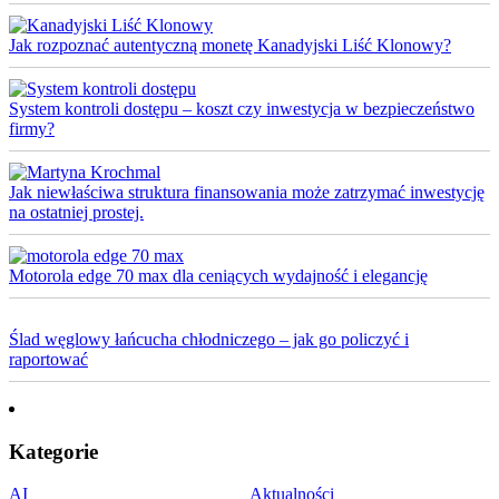
Jak rozpoznać autentyczną monetę Kanadyjski Liść Klonowy?
System kontroli dostępu – koszt czy inwestycja w bezpieczeństwo
firmy?
Jak niewłaściwa struktura finansowania może zatrzymać inwestycję
na ostatniej prostej.
Motorola edge 70 max dla ceniących wydajność i elegancję
Ślad węglowy łańcucha chłodniczego – jak go policzyć i
raportować
Kategorie
AI
Aktualności