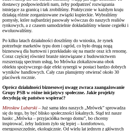
dostawcy podpowiedzieli nam, żeby podpatrzeć rozwiązania
istniejące za granicą i tak zrobiliśmy. Praktycznie w każdym kraju
działają różnie zorganizowane związki kupieckie. Wybraliśmy
pomysły, które najbardziej pasowały wówczas do naszych realiów
rynkowych, a z czasem samodzielnie dokładaliśmy własne cegiełki i
ewoluowaliśmy.
Po kilku latach działalności doszliśmy do wniosku, że rynek
potrzebuje marketów typu dom i ogród, co było drugą nogą
biznesową dla hurtowni i przekładało się na marże oraz ich renomę.
Coraz częściej również branże niezwiązane z budownictwem
rozszerzają spectrum usług, bo Mrówka zlokalizowana obok
obiektu spożywczego daje efekt synergii w postaci bardzo dobrych
wyników handlowych. Cały czas planujemy otwierać około 30
placówek rocznie.
Oprócz działalności biznesowej uwagę zwraca zaangażowanie
Grupy PSB w różne inicjatywy społeczne. Jakie projekty
decydują się państwo wspierać?
Mirosław Lubarski –
Już sama idea naszych „Mrówek” sprowadza
się do tego, by być blisko społeczności lokalnych. Stąd też nasze
hasło: „Mrówka – przyjaciółka twego domu”, bo chcemy
inspirować, żeby ludziom żyło się lepiej – komfortowo,
energooszczędnie, ekologicznie. Od wielu lat jednym z głównych