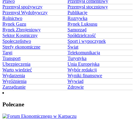
Prawo
Przemysł cementowy
Przemysł spożywczy
Przemysł stoczniowy
Przemysł Wydobywczy
Publikacje
Rolnictwo
Rozrywka
Rynek Gazu
Rynek Luksusu
Rynek Zbrojeniowy
Samorząd
Sektor Kosmiczny
Spółdzielczość
Społeczeństwo
Sport i wypoczynek
Strefy ekonomiczne
Świat
Targi
Telekomunikacja
Transport
Turystyka
Ubezpieczenia
Unia Europejska
Warto wiedzieć
Wybór redakcji
Wydarzenia
Wyniki finansowe
Wyróżnienia
Wywiad
Zarządzanie
Zdrowie
Polecane
Karpacz znów stanie się centrum Europy