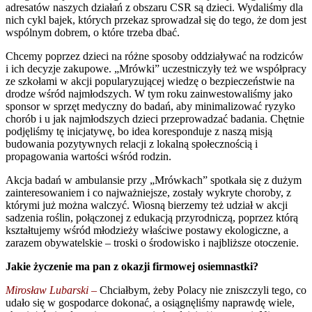
adresatów naszych działań z obszaru CSR są dzieci. Wydaliśmy dla
nich cykl bajek, których przekaz sprowadzał się do tego, że dom jest
wspólnym dobrem, o które trzeba dbać.
Chcemy poprzez dzieci na różne sposoby oddziaływać na rodziców
i ich decyzje zakupowe. „Mrówki” uczestniczyły też we współpracy
ze szkołami w akcji popularyzującej wiedzę o bezpieczeństwie na
drodze wśród najmłodszych. W tym roku zainwestowaliśmy jako
sponsor w sprzęt medyczny do badań, aby minimalizować ryzyko
chorób i u jak najmłodszych dzieci przeprowadzać badania. Chętnie
podjęliśmy tę inicjatywę, bo idea koresponduje z naszą misją
budowania pozytywnych relacji z lokalną społecznością i
propagowania wartości wśród rodzin.
Akcja badań w ambulansie przy „Mrówkach” spotkała się z dużym
zainteresowaniem i co najważniejsze, zostały wykryte choroby, z
którymi już można walczyć. Wiosną bierzemy też udział w akcji
sadzenia roślin, połączonej z edukacją przyrodniczą, poprzez którą
kształtujemy wśród młodzieży właściwe postawy ekologiczne, a
zarazem obywatelskie – troski o środowisko i najbliższe otoczenie.
Jakie życzenie ma pan z okazji firmowej osiemnastki?
Mirosław Lubarski –
Chciałbym, żeby Polacy nie zniszczyli tego, co
udało się w gospodarce dokonać, a osiągnęliśmy naprawdę wiele,