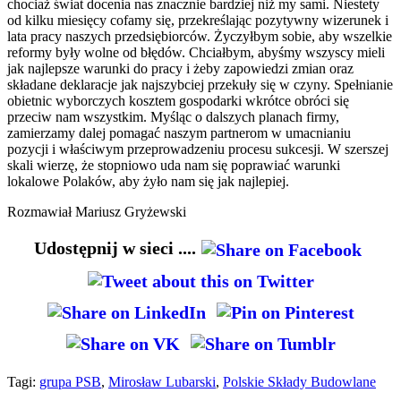
chociaż świat docenia nas znacznie bardziej niż my sami. Niestety
od kilku miesięcy cofamy się, przekreślając pozytywny wizerunek i
lata pracy naszych przedsiębiorców. Życzyłbym sobie, aby wszelkie
reformy były wolne od błędów. Chciałbym, abyśmy wszyscy mieli
jak najlepsze warunki do pracy i żeby zapowiedzi zmian oraz
składane deklaracje jak najszybciej przekuły się w czyny. Spełnianie
obietnic wyborczych kosztem gospodarki wkrótce obróci się
przeciw nam wszystkim. Myśląc o dalszych planach firmy,
zamierzamy dalej pomagać naszym partnerom w umacnianiu
pozycji i właściwym przeprowadzeniu procesu sukcesji. W szerszej
skali wierzę, że stopniowo uda nam się poprawiać warunki
lokalowe Polaków, aby żyło nam się jak najlepiej.
Rozmawiał Mariusz Gryżewski
Udostępnij w sieci ....
Tagi:
grupa PSB
,
Mirosław Lubarski
,
Polskie Składy Budowlane