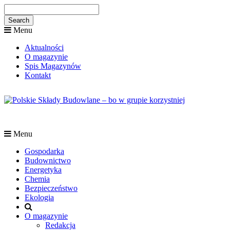
Menu
Aktualności
O magazynie
Spis Magazynów
Kontakt
Menu
Gospodarka
Budownictwo
Energetyka
Chemia
Bezpieczeństwo
Ekologia
O magazynie
Redakcja