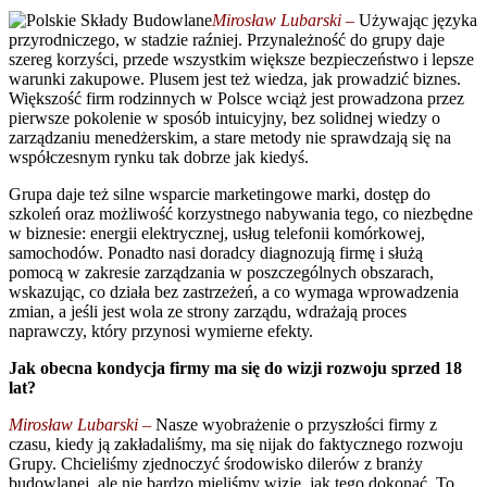
Mirosław Lubarski –
Używając języka
przyrodniczego, w stadzie raźniej. Przynależność do grupy daje
szereg korzyści, przede wszystkim większe bezpieczeństwo i lepsze
warunki zakupowe. Plusem jest też wiedza, jak prowadzić biznes.
Większość firm rodzinnych w Polsce wciąż jest prowadzona przez
pierwsze pokolenie w sposób intuicyjny, bez solidnej wiedzy o
zarządzaniu menedżerskim, a stare metody nie sprawdzają się na
współczesnym rynku tak dobrze jak kiedyś.
Grupa daje też silne wsparcie marketingowe marki, dostęp do
szkoleń oraz możliwość korzystnego nabywania tego, co niezbędne
w biznesie: energii elektrycznej, usług telefonii komórkowej,
samochodów. Ponadto nasi doradcy diagnozują firmę i służą
pomocą w zakresie zarządzania w poszczególnych obszarach,
wskazując, co działa bez zastrzeżeń, a co wymaga wprowadzenia
zmian, a jeśli jest wola ze strony zarządu, wdrażają proces
naprawczy, który przynosi wymierne efekty.
Jak obecna kondycja firmy ma się do wizji rozwoju sprzed 18
lat?
Mirosław Lubarski –
Nasze wyobrażenie o przyszłości firmy z
czasu, kiedy ją zakładaliśmy, ma się nijak do faktycznego rozwoju
Grupy. Chcieliśmy zjednoczyć środowisko dilerów z branży
budowlanej, ale nie bardzo mieliśmy wizję, jak tego dokonać. To