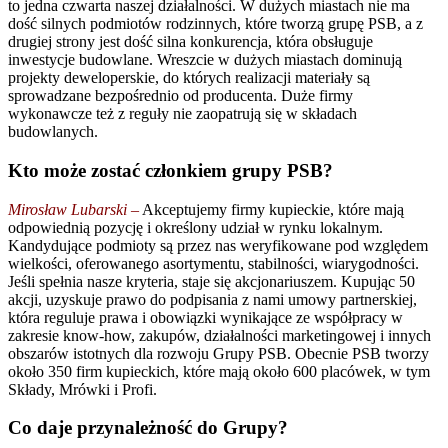
to jedna czwarta naszej działalności. W dużych miastach nie ma
dość silnych podmiotów rodzinnych, które tworzą grupę PSB, a z
drugiej strony jest dość silna konkurencja, która obsługuje
inwestycje budowlane. Wreszcie w dużych miastach dominują
projekty deweloperskie, do których realizacji materiały są
sprowadzane bezpośrednio od producenta. Duże firmy
wykonawcze też z reguły nie zaopatrują się w składach
budowlanych.
Kto może zostać członkiem grupy PSB?
Mirosław Lubarski –
Akceptujemy firmy kupieckie, które mają
odpowiednią pozycję i określony udział w rynku lokalnym.
Kandydujące podmioty są przez nas weryfikowane pod względem
wielkości, oferowanego asortymentu, stabilności, wiarygodności.
Jeśli spełnia nasze kryteria, staje się akcjonariuszem. Kupując 50
akcji, uzyskuje prawo do podpisania z nami umowy partnerskiej,
która reguluje prawa i obowiązki wynikające ze współpracy w
zakresie know-how, zakupów, działalności marketingowej i innych
obszarów istotnych dla rozwoju Grupy PSB. Obecnie PSB tworzy
około 350 firm kupieckich, które mają około 600 placówek, w tym
Składy, Mrówki i Profi.
Co daje przynależność do Grupy?