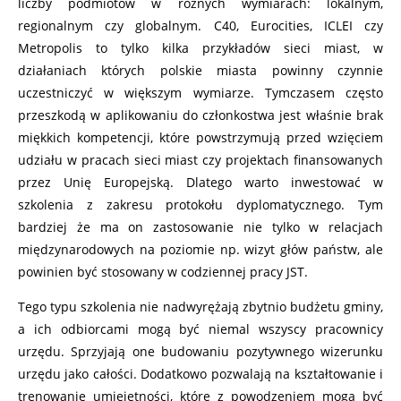
liczby podmiotów w różnych wymiarach: lokalnym,
regionalnym czy globalnym. C40, Eurocities, ICLEI czy
Metropolis to tylko kilka przykładów sieci miast, w
działaniach których polskie miasta powinny czynnie
uczestniczyć w większym wymiarze. Tymczasem często
przeszkodą w aplikowaniu do członkostwa jest właśnie brak
miękkich kompetencji, które powstrzymują przed wzięciem
udziału w pracach sieci miast czy projektach finansowanych
przez Unię Europejską. Dlatego warto inwestować w
szkolenia z zakresu protokołu dyplomatycznego. Tym
bardziej że ma on zastosowanie nie tylko w relacjach
międzynarodowych na poziomie np. wizyt głów państw, ale
powinien być stosowany w codziennej pracy JST.
Tego typu szkolenia nie nadwyrężają zbytnio budżetu gminy,
a ich odbiorcami mogą być niemal wszyscy pracownicy
urzędu. Sprzyjają one budowaniu pozytywnego wizerunku
urzędu jako całości. Dodatkowo pozwalają na kształtowanie i
trenowanie umiejętności, które z powodzeniem mogą być