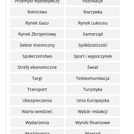
Przemysł Wydobywczy
Publikacje
Rolnictwo
Rozrywka
Rynek Gazu
Rynek Luksusu
Rynek Zbrojeniowy
Samorząd
Sektor Kosmiczny
Spółdzielczość
Społeczeństwo
Sport i wypoczynek
Strefy ekonomiczne
Świat
Targi
Telekomunikacja
Transport
Turystyka
Ubezpieczenia
Unia Europejska
Warto wiedzieć
Wybór redakcji
Wydarzenia
Wyniki finansowe
Wyróżnienia
Wywiad