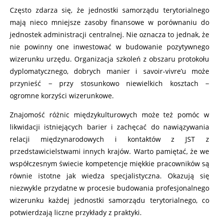
Często zdarza się, że jednostki samorządu terytorialnego
mają nieco mniejsze zasoby finansowe w porównaniu do
jednostek administracji centralnej. Nie oznacza to jednak, że
nie powinny one inwestować w budowanie pozytywnego
wizerunku urzędu. Organizacja szkoleń z obszaru protokołu
dyplomatycznego, dobrych manier i savoir-vivre’u może
przynieść − przy stosunkowo niewielkich kosztach −
ogromne korzyści wizerunkowe.
Znajomość różnic międzykulturowych może też pomóc w
likwidacji istniejących barier i zachęcać do nawiązywania
relacji międzynarodowych i kontaktów z JST z
przedstawicielstwami innych krajów. Warto pamiętać, że we
współczesnym świecie kompetencje miękkie pracowników są
równie istotne jak wiedza specjalistyczna. Okazują się
niezwykle przydatne w procesie budowania profesjonalnego
wizerunku każdej jednostki samorządu terytorialnego, co
potwierdzają liczne przykłady z praktyki.