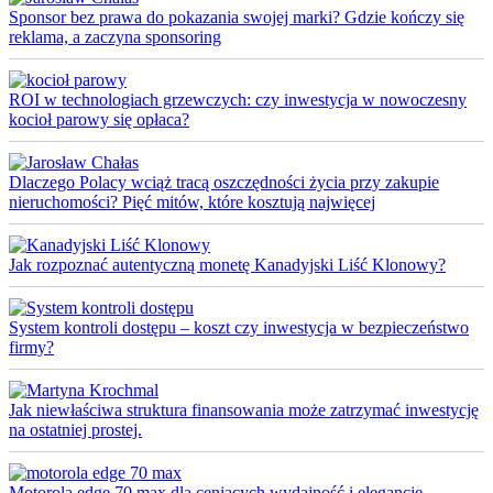
Sponsor bez prawa do pokazania swojej marki? Gdzie kończy się
reklama, a zaczyna sponsoring
ROI w technologiach grzewczych: czy inwestycja w nowoczesny
kocioł parowy się opłaca?
Dlaczego Polacy wciąż tracą oszczędności życia przy zakupie
nieruchomości? Pięć mitów, które kosztują najwięcej
Jak rozpoznać autentyczną monetę Kanadyjski Liść Klonowy?
System kontroli dostępu – koszt czy inwestycja w bezpieczeństwo
firmy?
Jak niewłaściwa struktura finansowania może zatrzymać inwestycję
na ostatniej prostej.
Motorola edge 70 max dla ceniących wydajność i elegancję