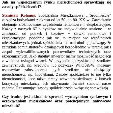
Jak na współczesnym rynku nieruchomości sprawdzają się
zasady spółdzielczości?
Stanisław Kolanus:
Spółdzielnia Mieszkaniowa „ Śródmieście”
zarządza budynkami z okresu od lat 50. do 80. XX w. Zarządzanie
obejmuje zróżnicowane zagadnienia remontowe i eksploatacyjne.
Każdy z naszych 67 budynków ma indywidualnie ustalone − w
zależności od potrzeb i kosztów − stawki remontowe i
eksploatacyjne, podobnie jak ma to miejsce we wspólnotach
mieszkaniowych, jednak spółdzielnia ma nad nimi tę przewagę, że
zatrudnia administratorów działających bezpośrednio w terenie, jak i
zespół wykwalifikowanych pracowników technicznych oraz
ekonomicznych. Jako stabilny inwestor mamy możliwość negocjacji
z wieloma usługodawcami. W przypadku pozyskiwania środków
zewnętrznych, np. kredytów lub pożyczek WFOŚiGW, możemy
ustanawiać zabezpieczenia tych środków, nie obciążając
nieruchomości, np. hipotekami. Zasoby spółdzielcze to nie tylko
nieruchomości, lecz także tereny wewnątrzosiedlowe, z których
korzystają mieszkańcy. Ich utrzymanie również stanowi nasze
zadanie. Reasumując, zasady spółdzielczości wciąż się sprawdzają.
Czy trudno jest aktualnie sprostać wymaganiom rynkowym i
oczekiwaniom mieszkańców oraz potencjalnych nabywców
mieszkań?