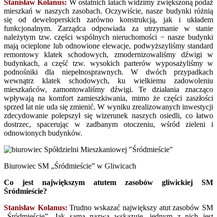
Stanisław Kolanus:
W ostatnich latach widzimy zwiększoną podaż
mieszkań w naszych zasobach. Oczywiście, nasze budynki różnią
się od deweloperskich zarówno konstrukcją, jak i układem
funkcjonalnym. Zarządca odpowiada za utrzymanie w stanie
należytym tzw. części wspólnych nieruchomości − nasze budynki
mają ocieplone lub odnowione elewacje, podwyższyliśmy standard
remontowy klatek schodowych, zmodernizowaliśmy dźwigi w
budynkach, a część tzw. wysokich parterów wyposażyliśmy w
podnośniki dla niepełnosprawnych. W dwóch przypadkach
wewnątrz klatek schodowych, ku wielkiemu zadowoleniu
mieszkańców, zamontowaliśmy dźwigi. Te działania znacząco
wpływają na komfort zamieszkiwania, mimo że części zaszłości
sprzed lat nie uda się zmienić. W wyniku zrealizowanych inwestycji
zdecydowanie polepszył się wizerunek naszych osiedli, co łatwo
dostrzec, spacerując w zadbanym otoczeniu, wśród zieleni i
odnowionych budynków.
Biurowiec SM „Śródmieście” w Gliwicach
Co jest największym atutem zasobów gliwickiej SM
Śródmieście?
Stanisław Kolanus:
Trudno wskazać największy atut zasobów SM
„Śródmieście”. Jak sama nazwa wskazuje, jednym z nich jest