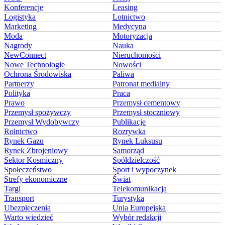
Konferencje
Leasing
Logistyka
Lotnictwo
Marketing
Medycyna
Moda
Motoryzacja
Nagrody
Nauka
NewConnect
Nieruchomości
Nowe Technologie
Nowości
Ochrona Środowiska
Paliwa
Partnerzy
Patronat medialny
Polityka
Praca
Prawo
Przemysł cementowy
Przemysł spożywczy
Przemysł stoczniowy
Przemysł Wydobywczy
Publikacje
Rolnictwo
Rozrywka
Rynek Gazu
Rynek Luksusu
Rynek Zbrojeniowy
Samorząd
Sektor Kosmiczny
Spółdzielczość
Społeczeństwo
Sport i wypoczynek
Strefy ekonomiczne
Świat
Targi
Telekomunikacja
Transport
Turystyka
Ubezpieczenia
Unia Europejska
Warto wiedzieć
Wybór redakcji