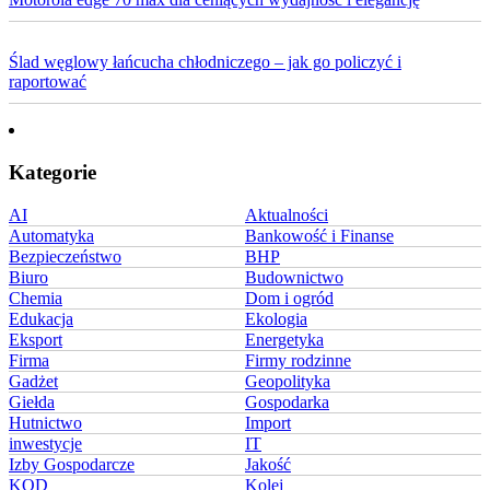
Ślad węglowy łańcucha chłodniczego – jak go policzyć i
raportować
Kategorie
AI
Aktualności
Automatyka
Bankowość i Finanse
Bezpieczeństwo
BHP
Biuro
Budownictwo
Chemia
Dom i ogród
Edukacja
Ekologia
Eksport
Energetyka
Firma
Firmy rodzinne
Gadżet
Geopolityka
Giełda
Gospodarka
Hutnictwo
Import
inwestycje
IT
Izby Gospodarcze
Jakość
KOD
Kolej