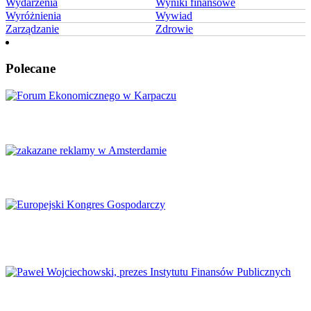
Wydarzenia
Wyniki finansowe
Wyróżnienia
Wywiad
Zarządzanie
Zdrowie
Polecane
Karpacz znów stanie się centrum Europy
Amsterdam zakazuje reklamy mięsa i paliw kopalnych
Europejski Kongres Gospodarczy 2026: Nowe perspektywy dla
Europy
Finanse publiczne wymagają głębokich reform