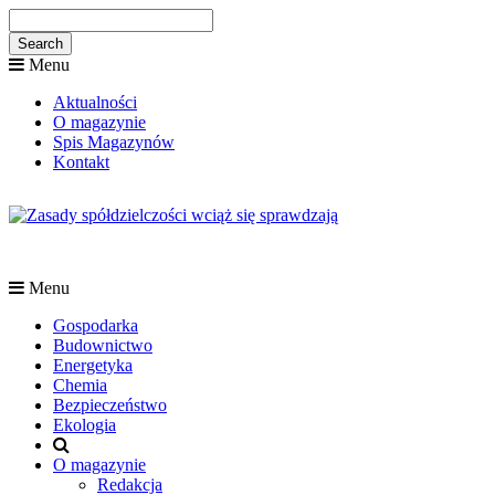
Menu
Aktualności
O magazynie
Spis Magazynów
Kontakt
Menu
Gospodarka
Budownictwo
Energetyka
Chemia
Bezpieczeństwo
Ekologia
O magazynie
Redakcja