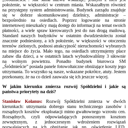
położenie, w większości w centrum miasta. Wskazałbym również
na przystępny system administrowania. Budynek zarządu znajduje
się w dobrze skomunikowanej dzielnicy, administracje –
bezpośrednio na osiedlach. Poprzez logowanie na stronie
internetowej mieszkańcy mają dostęp do informacji na temat swoich
płatności, a wiele spraw kierowanych jest do nas drogą mailową.
Standard naszych budynków w ostatnim dwudziestoleciu został
znacznie podniesiony, a ich położenie, w większości w otoczeniu
terenów zielonych, podnosi atrakcyjność nieruchomości wybranych
na miejsce do życia. Mało tego, na osiedlach utrzymujemy place
zabaw dla dzieci, a w ostatnich latach wybudowaliśmy 3 siłownie
na wolnym powietrzu. Ponadto budynek biurowca SM
„Śródmieście” posiada panele fotowoltaiczne obniżające koszty jego
utrzymania. To wszystko są nasze, wskazane pokrótce, atuty. Jestem
przekonany, że na co dzień zauważa się ich jeszcze więcej.
W jakim kierunku zmierza rozwój Spółdzielni i jakie są
państwa priorytety na dziś?
Stanisław Kolanus:
Rozwój Spółdzielni zmierza w dwóch
kierunkach: utrzymania dobrego stanu technicznego zasobów i
rozsądnych kosztów eksploatacji mimo gwałtownego wzrostu cen.
Rozsądnych, czyli odpowiadających ponoszonym kosztom
zewnętrznym, z jednoczesnym wdrożeniem rozwiązań
pozwalających na ich obniżanie, jak np. oświetlenie LED,