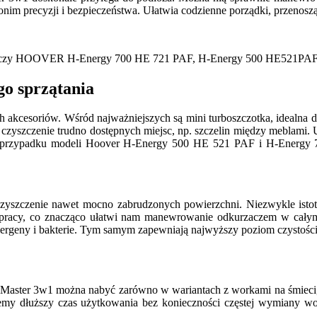
im precyzji i bezpieczeństwa. Ułatwia codzienne porządki, przenosz
kurzaczy HOOVER H-Energy 700 HE 721 PAF, H-Energy 500 HE521PA
o sprzątania
soriów. Wśród najważniejszych są mini turboszczotka, idealna do 
 czyszczenie trudno dostępnych miejsc, np. szczelin między meblami. 
 W przypadku modeli Hoover H-Energy 500 HE 521 PAF i H-Energy 7
zyszczenie nawet mocno zabrudzonych powierzchni. Niezwykle istot
ęg pracy, co znacząco ułatwi nam manewrowanie odkurzaczem w cały
ergeny i bakterie. Tym samym zapewniają najwyższy poziom czystości
ter 3w1 można nabyć zarówno w wariantach z workami na śmieci, jak
my dłuższy czas użytkowania bez konieczności częstej wymiany wo