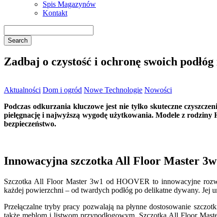
Spis Magazynów
Kontakt
Zadbaj o czystość i ochronę swoich podłó
Aktualności
Dom i ogród
Nowe Technologie
Nowości
Podczas odkurzania kluczowe jest nie tylko skuteczne czyszcze
pielęgnację i najwyższą wygodę użytkowania. Modele z rodziny
bezpieczeństwo.
Innowacyjna szczotka All Floor Master 3w
Szczotka All Floor Master 3w1 od HOOVER to innowacyjne rozwiąza
każdej powierzchni – od twardych podłóg po delikatne dywany. Jej u
Przełączalne tryby pracy pozwalają na płynne dostosowanie szczo
także meblom i listwom przypodłogowym. Szczotka All Floor Maste