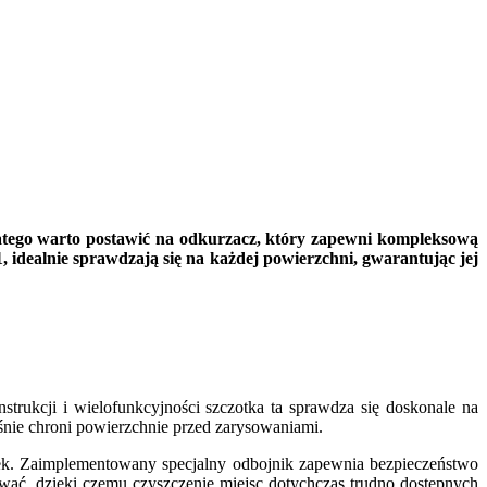
dlatego warto postawić na odkurzacz, który zapewni kompleksową
dealnie sprawdzają się na każdej powierzchni, gwarantując jej
rukcji i wielofunkcyjności szczotka ta sprawdza się doskonale na
śnie chroni powierzchnie przed zarysowaniami.
wek. Zaimplementowany specjalny odbojnik zapewnia bezpieczeństwo
ać, dzięki czemu czyszczenie miejsc dotychczas trudno dostępnych