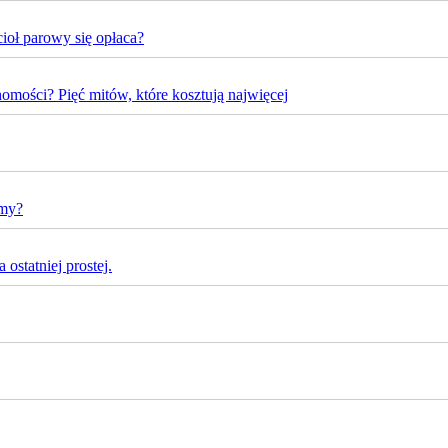
oł parowy się opłaca?
omości? Pięć mitów, które kosztują najwięcej
rmy?
ostatniej prostej.