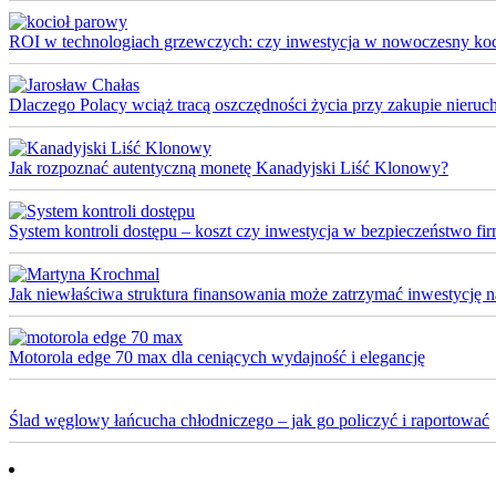
ROI w technologiach grzewczych: czy inwestycja w nowoczesny koci
Dlaczego Polacy wciąż tracą oszczędności życia przy zakupie nieruch
Jak rozpoznać autentyczną monetę Kanadyjski Liść Klonowy?
System kontroli dostępu – koszt czy inwestycja w bezpieczeństwo fi
Jak niewłaściwa struktura finansowania może zatrzymać inwestycję na 
Motorola edge 70 max dla ceniących wydajność i elegancję
Ślad węglowy łańcucha chłodniczego – jak go policzyć i raportować