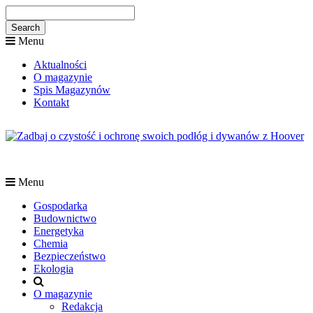
Menu
Aktualności
O magazynie
Spis Magazynów
Kontakt
Menu
Gospodarka
Budownictwo
Energetyka
Chemia
Bezpieczeństwo
Ekologia
O magazynie
Redakcja