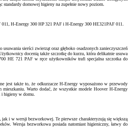
ąc standardy domowej higieny na zupełnie nowy poziom.
F 011, H-Energy 300 HP 321 PAF i H-Energy 300 HE321PAF 011.
usuwania sierści zwierząt oraz głęboko osadzonych zanieczyszczeń
Użytkownicy docenią także szczotkę do kurzu, która delikatnie usuwa
00 HE 721 PAF w ręce użytkowników trafi specjalna szczotka do
ne jest także to, że odkurzacze H-Energy wyposażono w przewody
m mieszkaniu. Warto dodać, że wszystkie modele Hoover H-Energy
 i higieny w domu.
 i w wersji bezworkowej. Te pierwsze charakteryzują się większą
rków. Wersja bezworkowa posiada natomiast higieniczny, łatwy do