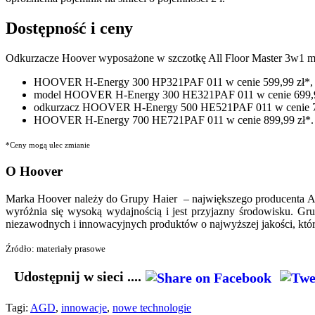
Dostępność i ceny
Odkurzacze Hoover wyposażone w szczotkę All Floor Master 3w1 mo
HOOVER H-Energy 300 HP321PAF 011 w cenie 599,99 zł*,
model HOOVER H-Energy 300 HE321PAF 011 w cenie 699,9
odkurzacz HOOVER H-Energy 500 HE521PAF 011 w cenie 79
HOOVER H-Energy 700 HE721PAF 011 w cenie 899,99 zł*.
*Ceny mogą ulec zmianie
O Hoover
Marka Hoover należy do Grupy Haier – największego producenta A
wyróżnia się wysoką wydajnością i jest przyjazny środowisku. Gr
niezawodnych i innowacyjnych produktów o najwyższej jakości, które 
Źródło: materiały prasowe
Udostępnij w sieci ....
Tagi:
AGD
,
innowacje
,
nowe technologie