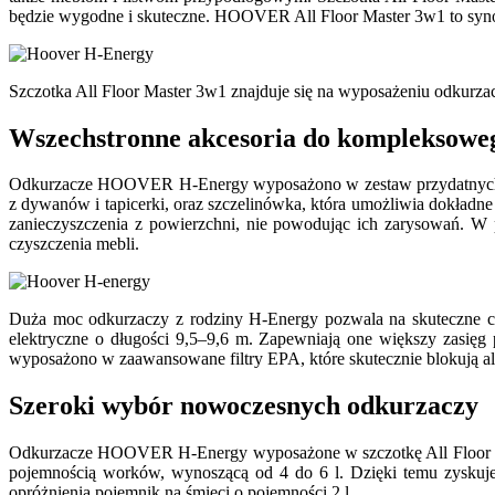
będzie wygodne i skuteczne. HOOVER All Floor Master 3w1 to synon
Szczotka All Floor Master 3w1 znajduje się na wyposażeniu od
Wszechstronne akcesoria do kompleksoweg
Odkurzacze HOOVER H-Energy wyposażono w zestaw przydatnych akce
z dywanów i tapicerki, oraz szczelinówka, która umożliwia dokładne
zanieczyszczenia z powierzchni, nie powodując ich zarysowań.
czyszczenia mebli.
Duża moc odkurzaczy z rodziny H-Energy pozwala na skuteczne c
elektryczne o długości 9,5–9,6 m. Zapewniają one większy zasi
wyposażono w zaawansowane filtry EPA, które skutecznie blokują al
Szeroki wybór nowoczesnych odkurzaczy
Odkurzacze HOOVER H-Energy wyposażone w szczotkę All Floor Mas
pojemnością worków, wynoszącą od 4 do 6 l. Dzięki temu zyskuje
opróżnienia pojemnik na śmieci o pojemności 2 l.