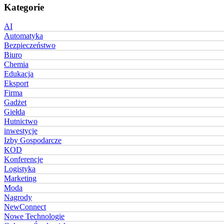
Kategorie
AI
Automatyka
Bezpieczeństwo
Biuro
Chemia
Edukacja
Eksport
Firma
Gadżet
Giełda
Hutnictwo
inwestycje
Izby Gospodarcze
KOD
Konferencje
Logistyka
Marketing
Moda
Nagrody
NewConnect
Nowe Technologie