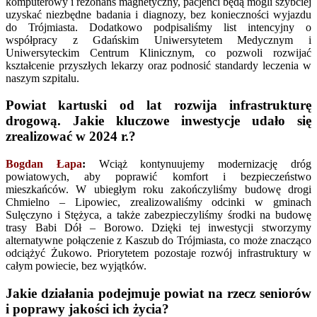
komputerowy i rezonans magnetyczny, pacjenci będą mogli szybciej
uzyskać niezbędne badania i diagnozy, bez konieczności wyjazdu
do Trójmiasta. Dodatkowo podpisaliśmy list intencyjny o
współpracy z Gdańskim Uniwersytetem Medycznym i
Uniwersyteckim Centrum Klinicznym, co pozwoli rozwijać
kształcenie przyszłych lekarzy oraz podnosić standardy leczenia w
naszym szpitalu.
Powiat kartuski od lat rozwija infrastrukturę
drogową. Jakie kluczowe inwestycje udało się
zrealizować w 2024 r.?
Bogdan Łapa
:
Wciąż kontynuujemy modernizację dróg
powiatowych, aby poprawić komfort i bezpieczeństwo
mieszkańców. W ubiegłym roku zakończyliśmy budowę drogi
Chmielno – Lipowiec, zrealizowaliśmy odcinki w gminach
Sulęczyno i Stężyca, a także zabezpieczyliśmy środki na budowę
trasy Babi Dół – Borowo. Dzięki tej inwestycji stworzymy
alternatywne połączenie z Kaszub do Trójmiasta, co może znacząco
odciążyć Żukowo. Priorytetem pozostaje rozwój infrastruktury w
całym powiecie, bez wyjątków.
Jakie działania podejmuje powiat na rzecz seniorów
i poprawy jakości ich życia?