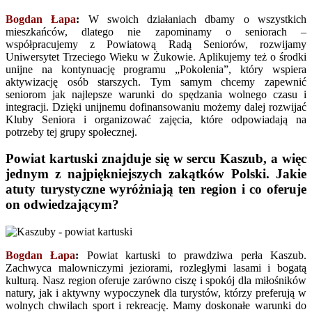
Bogdan Łapa
:
W swoich działaniach dbamy o wszystkich
mieszkańców, dlatego nie zapominamy o seniorach –
współpracujemy z Powiatową Radą Seniorów, rozwijamy
Uniwersytet Trzeciego Wieku w Żukowie. Aplikujemy też o środki
unijne na kontynuację programu „Pokolenia”, który wspiera
aktywizację osób starszych. Tym samym chcemy zapewnić
seniorom jak najlepsze warunki do spędzania wolnego czasu i
integracji. Dzięki unijnemu dofinansowaniu możemy dalej rozwijać
Kluby Seniora i organizować zajęcia, które odpowiadają na
potrzeby tej grupy społecznej.
Powiat kartuski znajduje się w sercu Kaszub, a więc
jednym z najpiękniejszych zakątków Polski. Jakie
atuty turystyczne wyróżniają ten region i co oferuje
on odwiedzającym?
Bogdan Łapa
:
Powiat kartuski to prawdziwa perła Kaszub.
Zachwyca malowniczymi jeziorami, rozległymi lasami i bogatą
kulturą. Nasz region oferuje zarówno ciszę i spokój dla miłośników
natury, jak i aktywny wypoczynek dla turystów, którzy preferują w
wolnych chwilach sport i rekreację. Mamy doskonałe warunki do