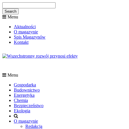
Menu
Aktualności
O magazynie
Spis Magazynów
Kontakt
Menu
Gospodarka
Budownictwo
Energetyka
Chemia
Bezpieczeństwo
Ekologia
O magazynie
Redakcja