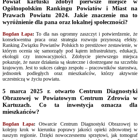
Powiat kartuski zdobył pierwsze miejsce w
Ogólnopolskim Rankingu Powiatów i Miast na
Prawach Powiatu 2024. Jakie znaczenie ma to
wyróżnienie dla pana oraz lokalnej społeczności?
Bogdan Łapa
:
To dla nas ogromny zaszczyt i potwierdzenie, że
konsekwentna praca oraz strategia rozwoju przynoszą efekty.
Ranking Związku Powiatów Polskich to prestiżowe zestawienie, w
którym ocenia się samorządy pod kątem infrastruktury, edukacji,
ekologii czy innowacyjności. Zdobycie pierwszego miejsca
pokazuje, że nasze działania są skuteczne i dostrzegane na szczeblu
krajowym. Jest to sukces całego zespołu – pracowników starostwa,
jednostek podległych oraz mieszkańców, którzy aktywnie
uczestniczą w życiu powiatu.
5 marca 2025 r. otwarto Centrum Diagnostyki
Obrazowej w Powiatowym Centrum Zdrowia w
Kartuzach. Co ta inwestycja oznacza dla
mieszkańców?
Bogdan Łapa
:
Otwarcie Centrum Diagnostyki Obrazowej to
kolejny krok w kierunku poprawy jakości opieki zdrowotnej w
naszym regionie. Dzięki nowoczesnemu sprzętowi, jak tomograf