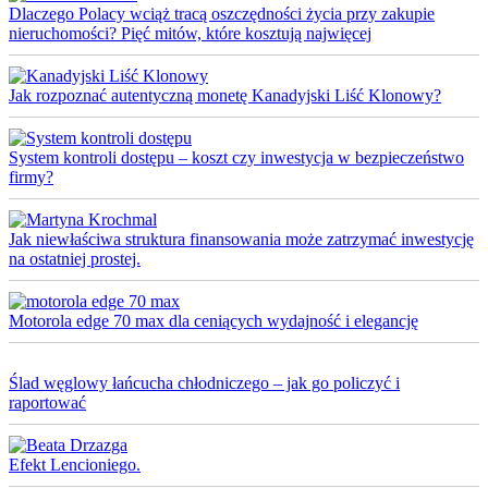
Dlaczego Polacy wciąż tracą oszczędności życia przy zakupie
nieruchomości? Pięć mitów, które kosztują najwięcej
Jak rozpoznać autentyczną monetę Kanadyjski Liść Klonowy?
System kontroli dostępu – koszt czy inwestycja w bezpieczeństwo
firmy?
Jak niewłaściwa struktura finansowania może zatrzymać inwestycję
na ostatniej prostej.
Motorola edge 70 max dla ceniących wydajność i elegancję
Ślad węglowy łańcucha chłodniczego – jak go policzyć i
raportować
Efekt Lencioniego.