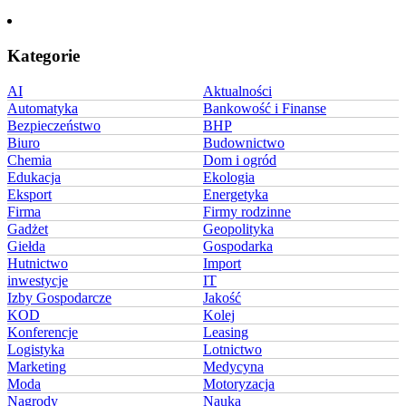
Kategorie
AI
Aktualności
Automatyka
Bankowość i Finanse
Bezpieczeństwo
BHP
Biuro
Budownictwo
Chemia
Dom i ogród
Edukacja
Ekologia
Eksport
Energetyka
Firma
Firmy rodzinne
Gadżet
Geopolityka
Giełda
Gospodarka
Hutnictwo
Import
inwestycje
IT
Izby Gospodarcze
Jakość
KOD
Kolej
Konferencje
Leasing
Logistyka
Lotnictwo
Marketing
Medycyna
Moda
Motoryzacja
Nagrody
Nauka