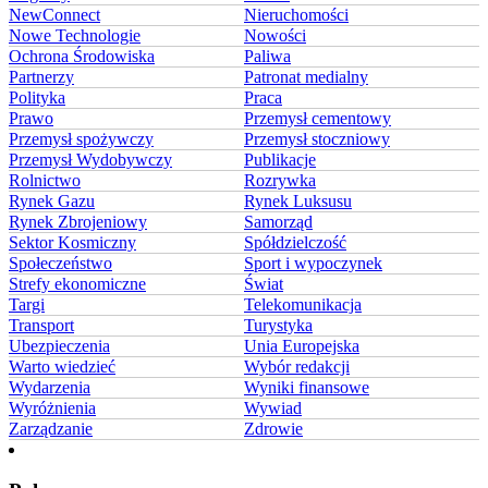
NewConnect
Nieruchomości
Nowe Technologie
Nowości
Ochrona Środowiska
Paliwa
Partnerzy
Patronat medialny
Polityka
Praca
Prawo
Przemysł cementowy
Przemysł spożywczy
Przemysł stoczniowy
Przemysł Wydobywczy
Publikacje
Rolnictwo
Rozrywka
Rynek Gazu
Rynek Luksusu
Rynek Zbrojeniowy
Samorząd
Sektor Kosmiczny
Spółdzielczość
Społeczeństwo
Sport i wypoczynek
Strefy ekonomiczne
Świat
Targi
Telekomunikacja
Transport
Turystyka
Ubezpieczenia
Unia Europejska
Warto wiedzieć
Wybór redakcji
Wydarzenia
Wyniki finansowe
Wyróżnienia
Wywiad
Zarządzanie
Zdrowie