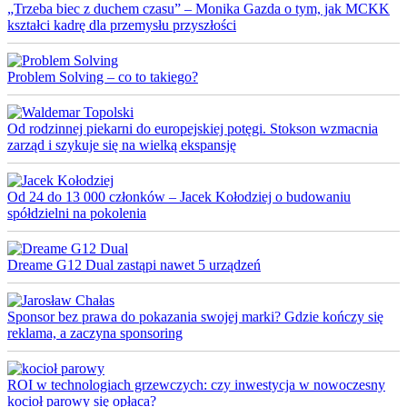
„Trzeba biec z duchem czasu” – Monika Gazda o tym, jak MCKK
kształci kadrę dla przemysłu przyszłości
Problem Solving – co to takiego?
Od rodzinnej piekarni do europejskiej potęgi. Stokson wzmacnia
zarząd i szykuje się na wielką ekspansję
Od 24 do 13 000 członków – Jacek Kołodziej o budowaniu
spółdzielni na pokolenia
Dreame G12 Dual zastąpi nawet 5 urządzeń
Sponsor bez prawa do pokazania swojej marki? Gdzie kończy się
reklama, a zaczyna sponsoring
ROI w technologiach grzewczych: czy inwestycja w nowoczesny
kocioł parowy się opłaca?