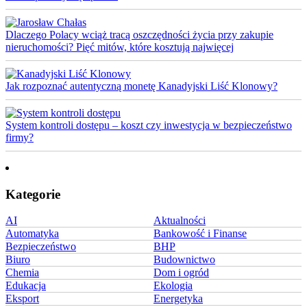
Dlaczego Polacy wciąż tracą oszczędności życia przy zakupie
nieruchomości? Pięć mitów, które kosztują najwięcej
Jak rozpoznać autentyczną monetę Kanadyjski Liść Klonowy?
System kontroli dostępu – koszt czy inwestycja w bezpieczeństwo
firmy?
Kategorie
AI
Aktualności
Automatyka
Bankowość i Finanse
Bezpieczeństwo
BHP
Biuro
Budownictwo
Chemia
Dom i ogród
Edukacja
Ekologia
Eksport
Energetyka