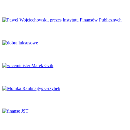
Europejski Kongres Gospodarczy 2026: Nowe perspektywy dla
Europy
Finanse publiczne wymagają głębokich reform
Luksus w obliczu transformacji
Potencjał naukowy musi zaspokajać potrzeby rynku
System ochrony zdrowia na krawędzi
Finanse samorządowe w tyglu zmian