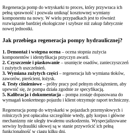
Regeneracja pomp do wtryskarki to proces, który przywraca ich
pełną sprawność i pozwala uniknąć kosztownej wymiany
komponentu na nowy. W wielu przypadkach jest to również
rozwiązanie bardziej ekologiczne i szybsze niż zakup fabrycznie
nowej jednostki.
Jak przebiega regeneracja pompy hydraulicznej?
1. Demontaż i wstępna ocena
– ocena stopnia zużycia
komponentów i identyfikacja przyczyn awarii.
2. Czyszczenie i piaskowanie
– usunięcie osadów, zanieczyszczeń
i zużytych uszczelnień.
3. Wymiana zużytych części
– regeneracja lub wymiana tłoków,
zaworów, pierścieni, łożysk.
4. Testy ciśnieniowe
– próby pracy pod pełnym obciążeniem, aby
upewnić się, że pompa działa zgodnie ze specyfikacją.
5. Kalibracja i dokumentacja
– pompa zostaje dopasowana do
wymagań konkretnego pojazdu i klient otrzymuje raport techniczny.
Regeneracja pomp do wtryskarki w pojazdach przemysłowych i
rolniczych jest opłacalna szczególnie wtedy, gdy korpus i główne
mechanizmy nie uległy trwałemu uszkodzeniu. Wyspecjalizowane
serwisy hydrauliki siłowej są w stanie przywrócić ich pełną
funkcjonalność w ciągu kilku dni.