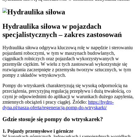
Hydraulika siłowa w pojazdach
specjalistycznych – zakres zastosowań
Hydraulika siłowa odgrywa kluczową rolę w napędzie i sterowaniu
pojazdami roboczymi, w tym w maszynach budowlanych,
ciągnikach rolniczych oraz pojazdach wykorzystywanych w
przemyśle ciężkim. W wielu z tych zastosowań wykorzystuje się
rozwiązania zaczerpnięte z przemysłu tworzyw sztucznych, w tym
pompy z układów wtryskowych.
Pompy do wtryskarek charakteryzują się wysoką odpornością na
przeciążenia, precyzyjną regulacją przepływu i dużą trwałością, co
czyni je odpowiednimi do aplikacji w warunkach dużego zapylenia,
zmiennych obciążeń i pracy ciągłej. Źródło:
https://hydro-
dyna.pl/nasza-oferta/regeneracja-pomp-do-wtryskarki/
Gdzie stosuje się pompy do wtryskarek?
1. Pojazdy przemysłowe i górnicze
W koparkach górniczych, ładowarkach i samojezdnych wozidłach