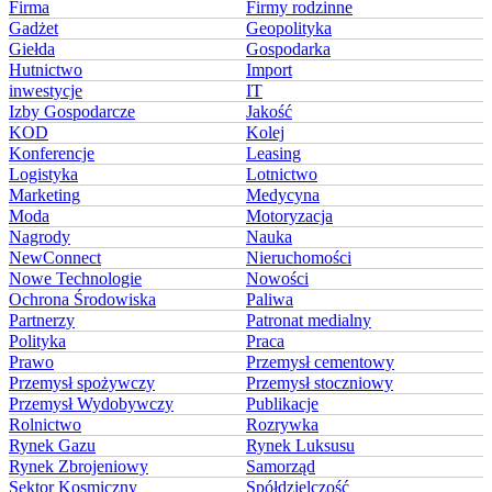
Firma
Firmy rodzinne
Gadżet
Geopolityka
Giełda
Gospodarka
Hutnictwo
Import
inwestycje
IT
Izby Gospodarcze
Jakość
KOD
Kolej
Konferencje
Leasing
Logistyka
Lotnictwo
Marketing
Medycyna
Moda
Motoryzacja
Nagrody
Nauka
NewConnect
Nieruchomości
Nowe Technologie
Nowości
Ochrona Środowiska
Paliwa
Partnerzy
Patronat medialny
Polityka
Praca
Prawo
Przemysł cementowy
Przemysł spożywczy
Przemysł stoczniowy
Przemysł Wydobywczy
Publikacje
Rolnictwo
Rozrywka
Rynek Gazu
Rynek Luksusu
Rynek Zbrojeniowy
Samorząd
Sektor Kosmiczny
Spółdzielczość