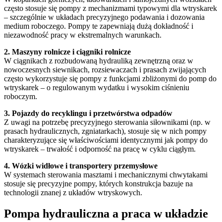
często stosuje się pompy z mechanizmami typowymi dla wtryskarek
– szczególnie w układach precyzyjnego podawania i dozowania
medium roboczego. Pompy te zapewniają dużą dokładność i
niezawodność pracy w ekstremalnych warunkach.
2. Maszyny rolnicze i ciągniki rolnicze
W ciągnikach z rozbudowaną hydrauliką zewnętrzną oraz w
nowoczesnych siewnikach, rozsiewaczach i prasach zwijających
często wykorzystuje się pompy z funkcjami zbliżonymi do pomp do
wtryskarek – o regulowanym wydatku i wysokim ciśnieniu
roboczym.
3. Pojazdy do recyklingu i przetwórstwa odpadów
Z uwagi na potrzebę precyzyjnego sterowania siłownikami (np. w
prasach hydraulicznych, zgniatarkach), stosuje się w nich pompy
charakteryzujące się właściwościami identycznymi jak pompy do
wtryskarek – trwałość i odporność na pracę w cyklu ciągłym.
4. Wózki widłowe i transportery przemysłowe
W systemach sterowania masztami i mechanicznymi chwytakami
stosuje się precyzyjne pompy, których konstrukcja bazuje na
technologii znanej z układów wtryskowych.
Pompa hydrauliczna a praca w układzie