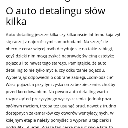
O auto detalingu słów
kilka
Auto detailing
jeszcze kilka czy kilkanaście lat temu kojarzył
się raczej z najdroższymi samochodami. Na szczęście
obecnie coraz więcej osób decyduje się na takie zabiegi,
gdyż dzięki nim mogą zyskać naprawdę świetną estetykę
pojazdu i to nawet tego starego. Pamiętajcie, że auto
detailing to nie tylko mycie, czy odkurzanie pojazdu.
Wybierając odpowiednio dobrane zabiegi, „odmłodzicie”
Wasz pojazd, a przy tym zyska on zabezpieczenie, choćby
przed korodowaniem. Na pewno auto detailing warto
rozpocząć od precyzyjnego wyczyszczenia. Jednak poza
ogólnym myciem, trzeba też usunąć brud, nawet z trudno
dostępnych zakamarków czy otworów wentylacyjnych. W
kolejnym etapie należy pomyśleć o wypraniu tapicerki i
podsufitki. A jeżeli Wasza tapicerka ma już swoje lata, to