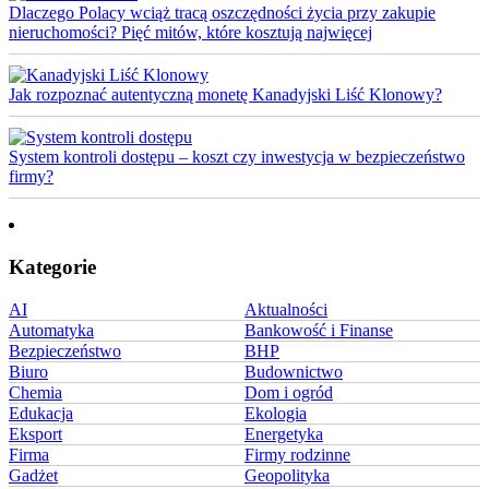
Dlaczego Polacy wciąż tracą oszczędności życia przy zakupie
nieruchomości? Pięć mitów, które kosztują najwięcej
Jak rozpoznać autentyczną monetę Kanadyjski Liść Klonowy?
System kontroli dostępu – koszt czy inwestycja w bezpieczeństwo
firmy?
Kategorie
AI
Aktualności
Automatyka
Bankowość i Finanse
Bezpieczeństwo
BHP
Biuro
Budownictwo
Chemia
Dom i ogród
Edukacja
Ekologia
Eksport
Energetyka
Firma
Firmy rodzinne
Gadżet
Geopolityka