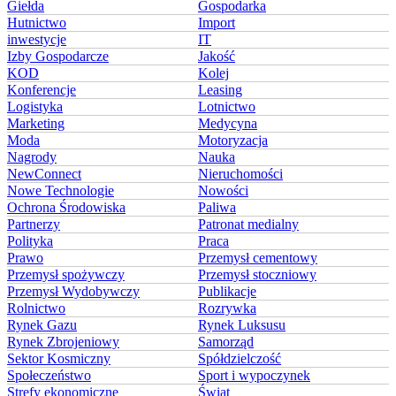
Giełda
Gospodarka
Hutnictwo
Import
inwestycje
IT
Izby Gospodarcze
Jakość
KOD
Kolej
Konferencje
Leasing
Logistyka
Lotnictwo
Marketing
Medycyna
Moda
Motoryzacja
Nagrody
Nauka
NewConnect
Nieruchomości
Nowe Technologie
Nowości
Ochrona Środowiska
Paliwa
Partnerzy
Patronat medialny
Polityka
Praca
Prawo
Przemysł cementowy
Przemysł spożywczy
Przemysł stoczniowy
Przemysł Wydobywczy
Publikacje
Rolnictwo
Rozrywka
Rynek Gazu
Rynek Luksusu
Rynek Zbrojeniowy
Samorząd
Sektor Kosmiczny
Spółdzielczość
Społeczeństwo
Sport i wypoczynek
Strefy ekonomiczne
Świat