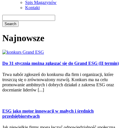
Spis Magazynów
Kontakt
Najnowsze
Do 31 stycznia można zgłaszać się do Grand ESG (II termin)
Trwa nabór zgłoszeń do konkursu dla firm i organizacji, które
troszczą się o zrównoważony rozwój. Konkurs ma na celu
promowanie ambitnych i dobrych działań z zakresu ESG oraz
docenianie liderów [...]
ESG jako motor innowacji w małych i średnich
przedsiębiorstwach
Jak niewielkie firmy mogą łączyć odpowiedzialność społeczną,