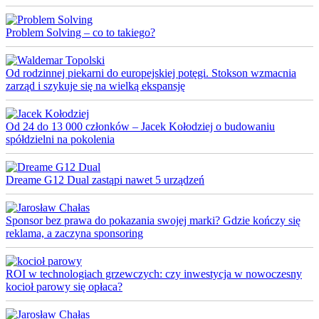
Problem Solving – co to takiego?
Od rodzinnej piekarni do europejskiej potęgi. Stokson wzmacnia
zarząd i szykuje się na wielką ekspansję
Od 24 do 13 000 członków – Jacek Kołodziej o budowaniu
spółdzielni na pokolenia
Dreame G12 Dual zastąpi nawet 5 urządzeń
Sponsor bez prawa do pokazania swojej marki? Gdzie kończy się
reklama, a zaczyna sponsoring
ROI w technologiach grzewczych: czy inwestycja w nowoczesny
kocioł parowy się opłaca?