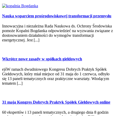
Nauka wsparciem prośrodowiskowej transformacji przemysłu
Innowacyjna i niezależna Rada Naukowa ds. Ochrony Środowiska
pomoże Kopalni Bogdanka odpowiedzieć na wyzwania związane z
dostosowaniem działalności do wymogów transformacji
energetycznej. Jest [...]
Wkrótce nowe zasady w spółkach giełdowych
ejśW ramach dwudniowego Kongresu Dobrych Praktyk Spółek
Giełdowych, który miał miejsce od 31 maja do 1 czerwca, odbyło
się 13 paneli tematycznych oraz praktyczne warsztaty. Wiodącym
tematem [...]
31 maja Kongres Dobrych Praktyk Spółek Giełdowych online
60 ekspertów i 13 paneli tematycznych, a drugiego dnia 8 godzin