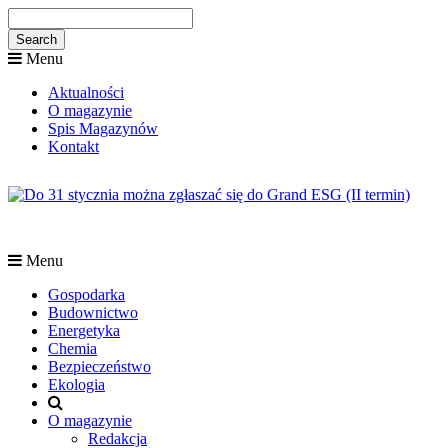
Menu
Aktualności
O magazynie
Spis Magazynów
Kontakt
Menu
Gospodarka
Budownictwo
Energetyka
Chemia
Bezpieczeństwo
Ekologia
O magazynie
Redakcja