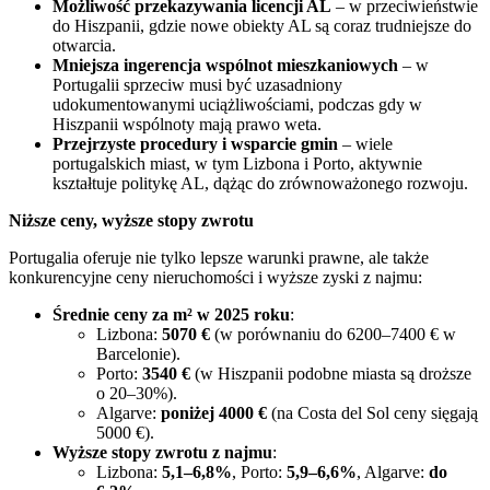
Możliwość przekazywania licencji AL
– w przeciwieństwie
do Hiszpanii, gdzie nowe obiekty AL są coraz trudniejsze do
otwarcia.
Mniejsza ingerencja wspólnot mieszkaniowych
– w
Portugalii sprzeciw musi być uzasadniony
udokumentowanymi uciążliwościami, podczas gdy w
Hiszpanii wspólnoty mają prawo weta.
Przejrzyste procedury i wsparcie gmin
– wiele
portugalskich miast, w tym Lizbona i Porto, aktywnie
kształtuje politykę AL, dążąc do zrównoważonego rozwoju.
Niższe ceny, wyższe stopy zwrotu
Portugalia oferuje nie tylko lepsze warunki prawne, ale także
konkurencyjne ceny nieruchomości i wyższe zyski z najmu:
Średnie ceny za m² w 2025 roku
:
Lizbona:
5070 €
(w porównaniu do 6200–7400 € w
Barcelonie).
Porto:
3540 €
(w Hiszpanii podobne miasta są droższe
o 20–30%).
Algarve:
poniżej 4000 €
(na Costa del Sol ceny sięgają
5000 €).
Wyższe stopy zwrotu z najmu
:
Lizbona:
5,1–6,8%
, Porto:
5,9–6,6%
, Algarve:
do