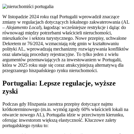
W listopadzie 2024 roku rząd Portugalii wprowadził znaczące
zmiany w regulacjach dotyczących lokalnego zakwaterowania (AL
–
Alojamento Local
), łagodząc wcześniejsze restrykcje i dążąc do
równowagi między potrzebami właścicieli nieruchomości,
mieszkańców i sektora turystycznego. Nowe przepisy, uchwalone
Dekretem nr 76/2024, wzmacniają rolę gmin w kształtowaniu
polityki AL, wprowadzają mechanizmy rozwiązywania konfliktów
oraz ułatwiają procedury rejestracyjne. To tylko jeden z wielu
argumentów przemawiających za inwestowaniem w Portugalii,
która w 2025 roku staje się coraz atrakcyjniejszą alternatywą dla
przegrzanego hiszpańskiego rynku nieruchomości.
Portugalia: Lepsze regulacje, wyższe
zyski
Podczas gdy Hiszpania zaostrza przepisy dotyczące najmu
krótkoterminowego (m.in. wymóg zgody 60% właścicieli lokali na
otwarcie nowego AL), Portugalia idzie w przeciwnym kierunku,
oferując inwestorom większą elastyczność. Kluczowe zalety
portugalskiego rynku to: