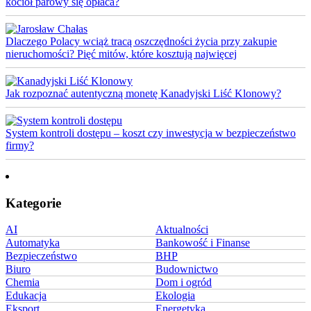
kocioł parowy się opłaca?
Dlaczego Polacy wciąż tracą oszczędności życia przy zakupie
nieruchomości? Pięć mitów, które kosztują najwięcej
Jak rozpoznać autentyczną monetę Kanadyjski Liść Klonowy?
System kontroli dostępu – koszt czy inwestycja w bezpieczeństwo
firmy?
Kategorie
AI
Aktualności
Automatyka
Bankowość i Finanse
Bezpieczeństwo
BHP
Biuro
Budownictwo
Chemia
Dom i ogród
Edukacja
Ekologia
Eksport
Energetyka