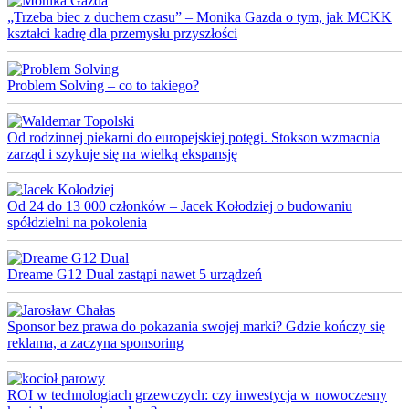
„Trzeba biec z duchem czasu” – Monika Gazda o tym, jak MCKK
kształci kadrę dla przemysłu przyszłości
Problem Solving – co to takiego?
Od rodzinnej piekarni do europejskiej potęgi. Stokson wzmacnia
zarząd i szykuje się na wielką ekspansję
Od 24 do 13 000 członków – Jacek Kołodziej o budowaniu
spółdzielni na pokolenia
Dreame G12 Dual zastąpi nawet 5 urządzeń
Sponsor bez prawa do pokazania swojej marki? Gdzie kończy się
reklama, a zaczyna sponsoring
ROI w technologiach grzewczych: czy inwestycja w nowoczesny