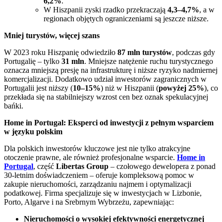
6,2%
.
W Hiszpanii zyski rzadko przekraczają
4,3–4,7%
, a w
regionach objętych ograniczeniami są jeszcze niższe.
Mniej turystów, więcej szans
W 2023 roku Hiszpanię odwiedziło
87 mln turystów
, podczas gdy
Portugalię – tylko
31 mln
. Mniejsze natężenie ruchu turystycznego
oznacza mniejszą presję na infrastrukturę i niższe ryzyko nadmiernej
komercjalizacji. Dodatkowo udział inwestorów zagranicznych w
Portugalii jest niższy (
10–15%
) niż w Hiszpanii (
powyżej 25%
), co
przekłada się na stabilniejszy wzrost cen bez oznak spekulacyjnej
bańki.
Home in Portugal: Eksperci od inwestycji z pełnym wsparciem
w języku polskim
Dla polskich inwestorów kluczowe jest nie tylko atrakcyjne
otoczenie prawne, ale również profesjonalne wsparcie.
Home in
Portugal
, część
Libertas Group
– czołowego dewelopera z ponad
30-letnim doświadczeniem – oferuje kompleksową pomoc w
zakupie nieruchomości, zarządzaniu najmem i optymalizacji
podatkowej. Firma specjalizuje się w inwestycjach w Lizbonie,
Porto, Algarve i na Srebrnym Wybrzeżu, zapewniając:
Nieruchomości o wysokiej efektywności energetycznej