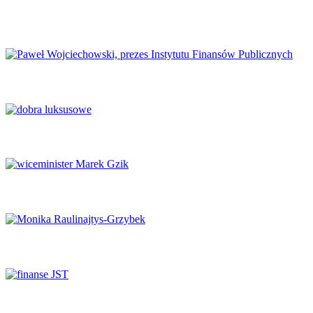
Europejski Kongres Gospodarczy 2026: Nowe perspektywy dla
Europy
Finanse publiczne wymagają głębokich reform
Luksus w obliczu transformacji
Potencjał naukowy musi zaspokajać potrzeby rynku
System ochrony zdrowia na krawędzi
Finanse samorządowe w tyglu zmian