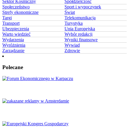
Sektor Kosmiczny
Spółdzielczość
Społeczeństwo
Sport i wypoczynek
Strefy ekonomiczne
Świat
Targi
Telekomunikacja
Transport
Turystyka
Ubezpieczenia
Unia Europejska
Warto wiedzieć
Wybór redakcji
Wydarzenia
Wyniki finansowe
Wyróżnienia
Wywiad
Zarządzanie
Zdrowie
Polecane
Karpacz znów stanie się centrum Europy
Amsterdam zakazuje reklamy mięsa i paliw kopalnych