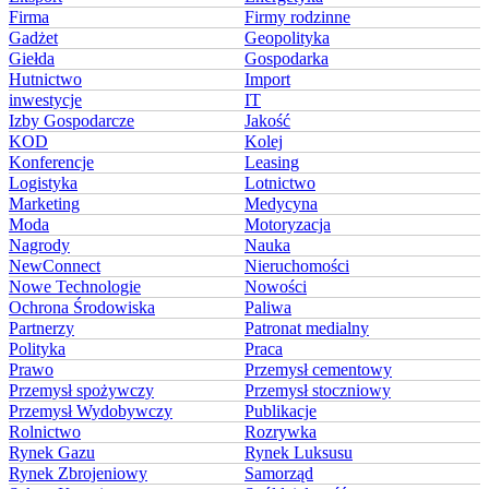
Firma
Firmy rodzinne
Gadżet
Geopolityka
Giełda
Gospodarka
Hutnictwo
Import
inwestycje
IT
Izby Gospodarcze
Jakość
KOD
Kolej
Konferencje
Leasing
Logistyka
Lotnictwo
Marketing
Medycyna
Moda
Motoryzacja
Nagrody
Nauka
NewConnect
Nieruchomości
Nowe Technologie
Nowości
Ochrona Środowiska
Paliwa
Partnerzy
Patronat medialny
Polityka
Praca
Prawo
Przemysł cementowy
Przemysł spożywczy
Przemysł stoczniowy
Przemysł Wydobywczy
Publikacje
Rolnictwo
Rozrywka
Rynek Gazu
Rynek Luksusu
Rynek Zbrojeniowy
Samorząd