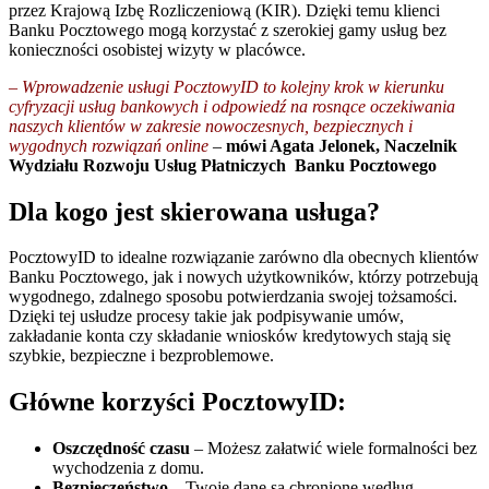
przez Krajową Izbę Rozliczeniową (KIR). Dzięki temu klienci
Banku Pocztowego mogą korzystać z szerokiej gamy usług bez
konieczności osobistej wizyty w placówce.
–
Wprowadzenie usługi PocztowyID to kolejny krok w kierunku
cyfryzacji usług bankowych i odpowiedź na rosnące oczekiwania
naszych klientów w zakresie nowoczesnych, bezpiecznych i
wygodnych rozwiązań online
–
mówi Agata Jelonek,
Naczelnik
Wydziału Rozwoju Usług Płatniczych Banku Pocztowego
Dla kogo jest skierowana usługa?
PocztowyID to idealne rozwiązanie zarówno dla obecnych klientów
Banku Pocztowego, jak i nowych użytkowników, którzy potrzebują
wygodnego, zdalnego sposobu potwierdzania swojej tożsamości.
Dzięki tej usłudze procesy takie jak podpisywanie umów,
zakładanie konta czy składanie wniosków kredytowych stają się
szybkie, bezpieczne i bezproblemowe.
Główne korzyści PocztowyID:
Oszczędność czasu
– Możesz załatwić wiele formalności bez
wychodzenia z domu.
Bezpieczeństwo
– Twoje dane są chronione według