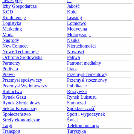
inwestycje
IT
Izby Gospodarcze
Jakość
KOD
Kolej
Konferencje
Leasing
Logistyka
Lotnictwo
Marketing
Medycyna
Moda
Motoryzacja
Nagrody
Nauka
NewConnect
Nieruchomości
Nowe Technologie
Nowości
Ochrona Środowiska
Paliwa
Partnerzy
Patronat medialny
Polityka
Praca
Prawo
Przemysł cementowy
Przemysł spożywczy
Przemysł stoczniowy
Przemysł Wydobywczy
Publikacje
Rolnictwo
Rozrywka
Rynek Gazu
Rynek Luksusu
Rynek Zbrojeniowy
Samorząd
Sektor Kosmiczny
Spółdzielczość
Społeczeństwo
Sport i wypoczynek
Strefy ekonomiczne
Świat
Targi
Telekomunikacja
Transport
Turystyka