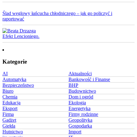
Ślad węglowy łańcucha chłodniczego – jak go policzyć i
raportować
Efekt Lencioniego.
Kategorie
AI
Aktualności
Automatyka
Bankowość i Finanse
Bezpieczeństwo
BHP
Biuro
Budownictwo
Chemia
Dom i ogród
Edukacja
Ekologia
Eksport
Energetyka
Firma
Firmy rodzinne
Gadżet
Geopolityka
Giełda
Gospodarka
Hutnictwo
Import