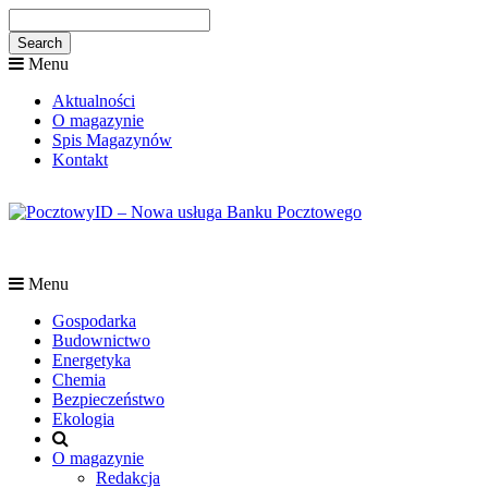
Menu
Aktualności
O magazynie
Spis Magazynów
Kontakt
Menu
Gospodarka
Budownictwo
Energetyka
Chemia
Bezpieczeństwo
Ekologia
O magazynie
Redakcja