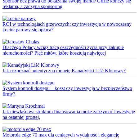
Sponsor bez prawa do pokazania swojej marki? Gdzie kończy się
reklama, a zaczyna sponsoring
ROI w technologiach grzewczych: czy inwestycja w nowoczesny
kocioł parowy się opłaca?
Dlaczego Polacy wciąż tracą oszczędności życia przy zakupie
nieruchomości? Pięć mitów, które kosztują najwięcej
Jak rozpoznać autentyczną monetę Kanadyjski Liść Klonowy?
System kontroli dostępu – koszt czy inwestycja w bezpieczeństwo
firmy?
Jak niewłaściwa struktura finansowania może zatrzymać inwestycję
na ostatniej prostej.
Motorola edge 70 max dla ceniących wydajność i elegancję