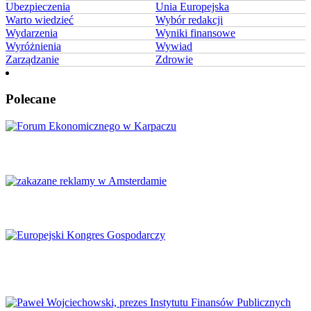
Ubezpieczenia
Unia Europejska
Warto wiedzieć
Wybór redakcji
Wydarzenia
Wyniki finansowe
Wyróżnienia
Wywiad
Zarządzanie
Zdrowie
Polecane
Karpacz znów stanie się centrum Europy
Amsterdam zakazuje reklamy mięsa i paliw kopalnych
Europejski Kongres Gospodarczy 2026: Nowe perspektywy dla
Europy