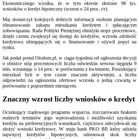
Ekonomicznego wynika, że w tym okresie złożono 98 tys.
wniosków o kredyt hipoteczny (wzrost o 24 proc. r/r).
Maj dostarczył kolejnych dobrych informacji osobom planującym
sfinansowanie zakupu mieszkania kredytem i spłacającym
zobowiązania. Rada Polityki Pieniężnej obniżyła stopy procentowe,
dzięki czemu zwiększył się dostęp do kredytów, wzrosła zdolność
kredytowa ubiegających się o finansowanie i ożywił popyt na
rynku.
Jak podał portal Otodom.pl, w ciągu tygodnia od ogłoszenia decyzji
o obniżce stóp procentowych liczba odwiedzin serwisu sięgnęła 9
mln, wzrastając o 14 proc. w porównaniu z kwietniem. Poszukujący
mieszkań byli w tym czasie znacznie aktywniejsi, a liczba
odpowiedzi na ogłoszenia ofertowe wzrosła o jedną czwartą w
porównaniu z poprzednim miesiącem.
Znaczny wzrost liczby wniosków o kredyt
Oczekujący rządowego programu wsparcia, rozczarowani brakiem
realnych terminów jego wprowadzenia i możliwości uzyskania
kredytu na preferencyjnych warunkach, częściowo zdecydowali się
złożyć wnioski kredytowe. W maju bank PKO BP, który udziela
najwięcej kredytów hipotecznych, odnotował skok liczby