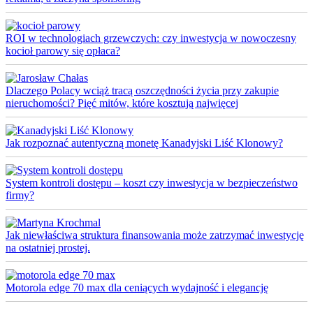
ROI w technologiach grzewczych: czy inwestycja w nowoczesny
kocioł parowy się opłaca?
Dlaczego Polacy wciąż tracą oszczędności życia przy zakupie
nieruchomości? Pięć mitów, które kosztują najwięcej
Jak rozpoznać autentyczną monetę Kanadyjski Liść Klonowy?
System kontroli dostępu – koszt czy inwestycja w bezpieczeństwo
firmy?
Jak niewłaściwa struktura finansowania może zatrzymać inwestycję
na ostatniej prostej.
Motorola edge 70 max dla ceniących wydajność i elegancję