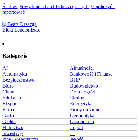
Ślad węglowy łańcucha chłodniczego – jak go policzyć i
raportować
Efekt Lencioniego.
Kategorie
AI
Aktualności
Automatyka
Bankowość i Finanse
Bezpieczeństwo
BHP
Biuro
Budownictwo
Chemia
Dom i ogród
Edukacja
Ekologia
Eksport
Energetyka
Firma
Firmy rodzinne
Gadżet
Geopolityka
Giełda
Gospodarka
Hutnictwo
Import
inwestycje
IT
Izby Gospodarcze
Jakość