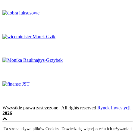
Finanse publiczne wymagają głębokich reform
Luksus w obliczu transformacji
Potencjał naukowy musi zaspokajać potrzeby rynku
System ochrony zdrowia na krawędzi
Finanse samorządowe w tyglu zmian
Wszystkie prawa zastrzezone | All rights reserved
Rynek Inwestycji
2026
Ta strona używa plików Cookies. Dowiedz się więcej o celu ich używania i