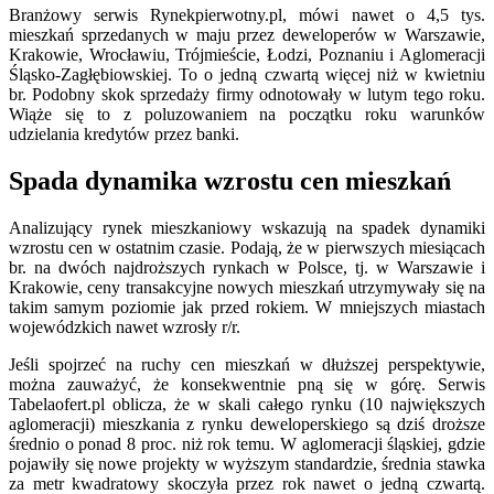
Branżowy serwis Rynekpierwotny.pl, mówi nawet o 4,5 tys.
mieszkań sprzedanych w maju przez deweloperów w Warszawie,
Krakowie, Wrocławiu, Trójmieście, Łodzi, Poznaniu i Aglomeracji
Śląsko-Zagłębiowskiej. To o jedną czwartą więcej niż w kwietniu
br. Podobny skok sprzedaży firmy odnotowały w lutym tego roku.
Wiąże się to z poluzowaniem na początku roku warunków
udzielania kredytów przez banki.
Spada dynamika wzrostu cen mieszkań
Analizujący rynek mieszkaniowy wskazują na spadek dynamiki
wzrostu cen w ostatnim czasie. Podają, że w pierwszych miesiącach
br. na dwóch najdroższych rynkach w Polsce, tj. w Warszawie i
Krakowie, ceny transakcyjne nowych mieszkań utrzymywały się na
takim samym poziomie jak przed rokiem. W mniejszych miastach
wojewódzkich nawet wzrosły r/r.
Jeśli spojrzeć na ruchy cen mieszkań w dłuższej perspektywie,
można zauważyć, że konsekwentnie pną się w górę. Serwis
Tabelaofert.pl oblicza, że w skali całego rynku (10 największych
aglomeracji) mieszkania z rynku deweloperskiego są dziś droższe
średnio o ponad 8 proc. niż rok temu. W aglomeracji śląskiej, gdzie
pojawiły się nowe projekty w wyższym standardzie, średnia stawka
za metr kwadratowy skoczyła przez rok nawet o jedną czwartą.