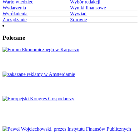
Warto wiedzieć
Wybór redakcji
Wydarzenia
Wyniki finansowe
Wyróżnienia
Wywiad
Zarządzanie
Zdrowie
Polecane
Karpacz znów stanie się centrum Europy
Amsterdam zakazuje reklamy mięsa i paliw kopalnych
Europejski Kongres Gospodarczy 2026: Nowe perspektywy dla
Europy