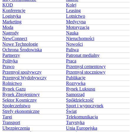
KOD
Kolej
Konferencje
Leasing
Logistyka
Lotnictwo
Marketing
Medycyna
Moda
Motoryzacja
Nagrody
Nauka
NewConnect
Nieruchomości
Nowe Technologie
Nowości
Ochrona Środowiska
Paliwa
Partnerzy
Patronat medialny
Polityka
Praca
Prawo
Przemysł cementowy
Przemysł spożywczy
Przemysł stoczniowy
Przemysł Wydobywczy
Publikacje
Rolnictwo
Rozrywka
Rynek Gazu
Rynek Luksusu
Rynek Zbrojeniowy
Samorząd
Sektor Kosmiczny
Spółdzielczość
Społeczeństwo
Sport i wypoczynek
Strefy ekonomiczne
Świat
Targi
Telekomunikacja
Transport
Turystyka
Ubezpieczenia
Unia Europejska