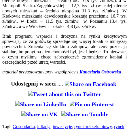
ofercie nowych mieszkań – średnio ok. 16,8 tys. zł/mkw.), a w
Metropoli Śląsko-Zagłębiowskiej – 12,3 tys. zł (w całej ofercie
nowych mieszkań – średnio niespełna 11,3 tys. zł/mkw.). W
Krakowie mieszkania deweloperskie kosztują przeciętnie 16,7 tys.
zł/mkw., w Łodzi – 11,5 tys. zł/mkw., w Poznaniu 13,4 tys.
zł/mkw., a we Wrocławiu – około 14,8 tys. zł/mkw.
Brak programu wsparcia i drożyzna na rynku kredytowym
sprawiają, że za gotówkę sprzedaje się więcej lokali o mniejszej
powierzchni. Zmienia się struktura zakupów, ale ceny pozostają
stabilne, bo popyt na nieruchomości był, jest i będzie. To pierwsze,
o czym myślimy, chcąc zabezpieczyć zgromadzony kapitał i
oszczędności przed utratą wartości.
materiał przygotowany przy współpracy z
Kancelaria Ostrowska
Udostępnij w sieci ....
Tagi:
Gospodarka
,
inflacja
,
inwestycje
,
rynek mieszkaniowy
,
rynek