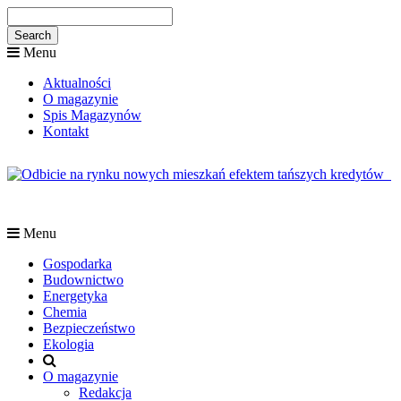
Menu
Aktualności
O magazynie
Spis Magazynów
Kontakt
Menu
Gospodarka
Budownictwo
Energetyka
Chemia
Bezpieczeństwo
Ekologia
O magazynie
Redakcja