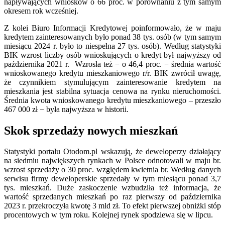
napływających wniosków o 66 proc. w porównaniu z tym samym
okresem rok wcześniej.
Z kolei Biuro Informacji Kredytowej poinformowało, że w maju
kredytem zainteresowanych było ponad 38 tys. osób (w tym samym
miesiącu 2024 r. było to niespełna 27 tys. osób). Według statystyki
BIK wzrost liczby osób wnioskujących o kredyt był najwyższy od
października 2021 r. Wzrosła też − o 46,4 proc. − średnia wartość
wnioskowanego kredytu mieszkaniowego r/r. BIK zwrócił uwagę,
że czynnikiem stymulującym zainteresowanie kredytem na
mieszkania jest stabilna sytuacja cenowa na rynku nieruchomości.
Średnia kwota wnioskowanego kredytu mieszkaniowego – przeszło
467 000 zł − była najwyższa w historii.
Skok sprzedaży nowych mieszkań
Statystyki portalu Otodom.pl wskazują, że deweloperzy działający
na siedmiu największych rynkach w Polsce odnotowali w maju br.
wzrost sprzedaży o 30 proc. względem kwietnia br. Według danych
serwisu firmy deweloperskie sprzedały w tym miesiącu ponad 3,7
tys. mieszkań. Duże zaskoczenie wzbudziła też informacja, że
wartość sprzedanych mieszkań po raz pierwszy od października
2023 r. przekroczyła kwotę 3 mld zł. To efekt pierwszej obniżki stóp
procentowych w tym roku. Kolejnej rynek spodziewa się w lipcu.