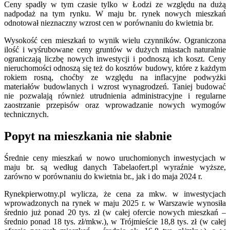
Ceny spadły w tym czasie tylko w Łodzi ze względu na dużą
nadpodaż na tym rynku. W maju br. rynek nowych mieszkań
odnotował nieznaczny wzrost cen w porównaniu do kwietnia br.
Wysokość cen mieszkań to wynik wielu czynników. Ograniczona
ilość i wyśrubowane ceny gruntów w dużych miastach naturalnie
ograniczają liczbę nowych inwestycji i podnoszą ich koszt. Ceny
nieruchomości odnoszą się też do kosztów budowy, które z każdym
rokiem rosną, choćby ze względu na inflacyjne podwyżki
materiałów budowlanych i wzrost wynagrodzeń. Taniej budować
nie pozwalają również utrudnienia administracyjne i regularne
zaostrzanie przepisów oraz wprowadzanie nowych wymogów
technicznych.
Popyt na mieszkania nie słabnie
Średnie ceny mieszkań w nowo uruchomionych inwestycjach w
maju br. są według danych Tabelaofert.pl wyraźnie wyższe,
zarówno w porównaniu do kwietnia br., jak i do maja 2024 r.
Rynekpierwotny.pl wylicza, że cena za mkw. w inwestycjach
wprowadzonych na rynek w maju 2025 r. w Warszawie wynosiła
średnio już ponad 20 tys. zł (w całej ofercie nowych mieszkań –
średnio ponad 18 tys. zł/mkw.), w Trójmieście 18,8 tys. zł (w całej