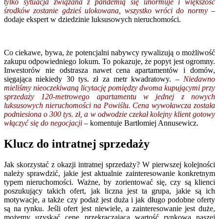
tylko sytuacja związana z pandemią się unormuje i większość
środków zostanie gdzieś ulokowana, wszystko wróci do
normy
–
dodaje ekspert w dziedzinie luksusowych nieruchomości.
Co ciekawe, bywa, że potencjalni nabywcy rywalizują o możliwość
zakupu odpowiedniego lokum. To pokazuje, że popyt jest ogromny.
Inwestorów nie odstrasza nawet cena apartamentów i domów,
sięgająca niekiedy 30 tys. zł za metr kwadratowy.
–
Niedawno
mieliśmy nieoczekiwaną licytację pomiędzy dwoma kupującymi przy
sprzedaży 120-metrowego apartamentu w jednej z nowych
luksusowych nieruchomości na Powiślu. Cena wywoławcza została
podniesiona o 300 tys. zł, a w odwodzie czekał kolejny klient gotowy
włączyć się do negocjacji
– komentuje Bartłomiej Annusewicz.
Klucz do intratnej sprzedaży
Jak skorzystać z okazji intratnej sprzedaży? W pierwszej kolejności
należy sprawdzić, jakie jest aktualnie zainteresowanie konkretnym
typem nieruchomości. Ważne, by zorientować się, czy są klienci
poszukujący takich ofert, jak liczna jest ta grupa, jakie są ich
motywacje, a także czy podaż jest duża i jak długo podobne oferty
są na rynku. Jeśli ofert jest niewiele, a zainteresowanie jest duże,
możemy uzyskać cenę przekraczającą wartość rynkową naszej