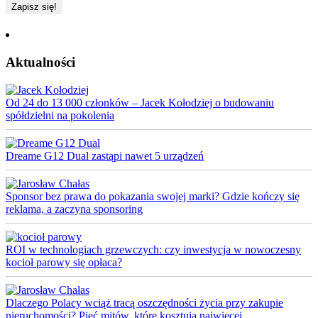
Aktualności
Od 24 do 13 000 członków – Jacek Kołodziej o budowaniu
spółdzielni na pokolenia
Dreame G12 Dual zastąpi nawet 5 urządzeń
Sponsor bez prawa do pokazania swojej marki? Gdzie kończy się
reklama, a zaczyna sponsoring
ROI w technologiach grzewczych: czy inwestycja w nowoczesny
kocioł parowy się opłaca?
Dlaczego Polacy wciąż tracą oszczędności życia przy zakupie
nieruchomości? Pięć mitów, które kosztują najwięcej