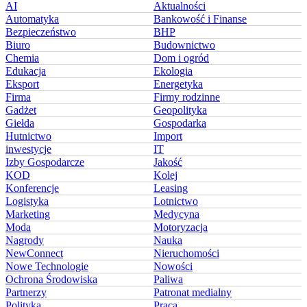
AI
Aktualności
Automatyka
Bankowość i Finanse
Bezpieczeństwo
BHP
Biuro
Budownictwo
Chemia
Dom i ogród
Edukacja
Ekologia
Eksport
Energetyka
Firma
Firmy rodzinne
Gadżet
Geopolityka
Giełda
Gospodarka
Hutnictwo
Import
inwestycje
IT
Izby Gospodarcze
Jakość
KOD
Kolej
Konferencje
Leasing
Logistyka
Lotnictwo
Marketing
Medycyna
Moda
Motoryzacja
Nagrody
Nauka
NewConnect
Nieruchomości
Nowe Technologie
Nowości
Ochrona Środowiska
Paliwa
Partnerzy
Patronat medialny
Polityka
Praca