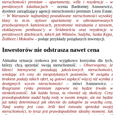
nieruchomości premium – apartamenty, wille i rezydencje – w
prestiżowych lokalizacjach
− ocenia Bartłomiej Annusewicz,
dyrektor zarządzający agencji nieruchomości premium Lions Estate.
−
W Warszawie najbardziej poszukiwane nieruchomości wysokiej
klasy to m.in. stylowe apartamenty w odrestaurowanych
przedwojennych kamienicach, przestronne mieszkania z tarasem,
ekskluzywne penthouse’y w Śródmieściu oraz rezydencje w
prestiżowych dzielnicach, takich jak Wilanów, Sadyba, Saska Kępa,
Żoliborz i Mokotów
– podaje przykłady pożądanych inwestycji.
Inwestorów nie odstrasza nawet cena
Aktualna sytuacja rynkowa jest wyjątkowo korzystna dla tych,
którzy chcą sprzedać swoją nieruchomość.
–
Obserwujemy, że
klienci
intensywnie poszukują jakościowych nieruchomości,
windując ich ceny do niespotykanych poziomów. W związku z
brakiem podaży takich ofert, są gotowi zapłacić więcej niż wynika z
dostępnych wycen nieruchomości
– mówi Annusewicz.
–
Rozgrzanie rynku premium zapewne nie będzie trwało w
nieskończoność. Jak każda hossa, ta również się skończy. Ceny
prawdopodobnie nadal będą rosły w swoim tempie, ale nie będzie
już takiej determinacji jak obecnie do zakupów za wszelką cenę.
Tutaj ważny jest czas. Jeśli ktoś rozważa sprzedaż swojej
nieruchomości, to teraz jest prawdopodobnie idealny moment. Jak