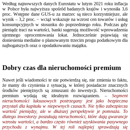
Według najnowszych danych Eurostatu w lutym 2021 roku inflacja
w Polsce była najwyższa spośród badanych krajów i wynosiła 3,6
proc. Wstępne dane GUS-u za marzec są nieco korzystniejsze, ale
wynik – 3,2 proc. − wciąż wskazuje na wzrost cen towarów i usług
konsumpcyjnych w stosunku do poprzedniego roku. Podczas gdy
pieniądz traci na wartości, banki sugerują możliwość wprowadzenia
ujemnego oprocentowania lokat. Jednocześnie pojawiają się
doniesienia medialne o planowanym trzecim progu podatkowym dla
najbogatszych oraz o opodatkowaniu majątku
.
Dobry czas dla nieruchomości premium
Nawet jeśli wiadomości te nie potwierdzą się, nie zmienia to faktu,
że mamy do czynienia z sytuacją, w której posiadacze znacznych
środków pieniężnych są zmuszani do inwestycji. Nieruchomości
premium wydają się idealnym rozwiązaniem.
–
Segment
nieruchomości luksusowych postrzegany jest jako bezpieczna
przystań dla kapitału w niepewnych czasach. Nie tylko zabezpiecza
wartość pieniędzy, ale w dłuższej perspektywie je pomnaża. To
dlatego inwestorzy poszukują nieruchomości, które dają gwarancje
wzrostu wartości, a bardzo często również uzyskiwania pasywnego
przychodu z wynajmu. W tej roli najlepiej sprawdzają się