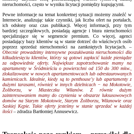
nieruchomości, często w wyniku licytacji pomiędzy kupującymi.
Pewne informacje na temat konkretnej sytuacji możemy znaleźć w
Internecie, analizując takie czynniki, jak liczba ofert na portalach,
ich odsłony oraz czas publikacji. Więcej informacji, przy tym
bardziej szczegółowych, posiadają agencje i biura nieruchomości
specjalizujące się w segmencie premium. Co więcej, agenci
posiadający bazy klientów są w stanie dotrzeć do właściwych osób
poprzez sprzedaż nieruchomości na zamkniętych licytacjach.
–
Obecnie prowadzimy intensywne poszukiwania nieruchomości dla
kilkudziesięciu klientów, którzy są gotowi zapłacić każde pieniądze
za odpowiednie oferty. Największe zapotrzebowanie mamy na
apartamenty w Śródmieściu o powierzchni od 150 do 300 mkw.,
zlokalizowane w nowych apartamentowcach lub odrestaurowanych
kamienicach. Idealnie, kiedy są to penthouse’y lub apartamenty z
dużymi tarasami, również w innych dzielnicach − na Mokotowie,
Żoliborzu, w Miasteczku Wilanów. Z równie dużym
zainteresowaniem mamy do czynienia w obszarze luksusowowych
domów na Starym Mokotowie, Starym Żoliborzu, Wilanowie oraz
Saskiej Kępie. Takie oferty jesteśmy w stanie sprzedać w każdej
ilości
– zdradza Bartłomiej Annusewicz.