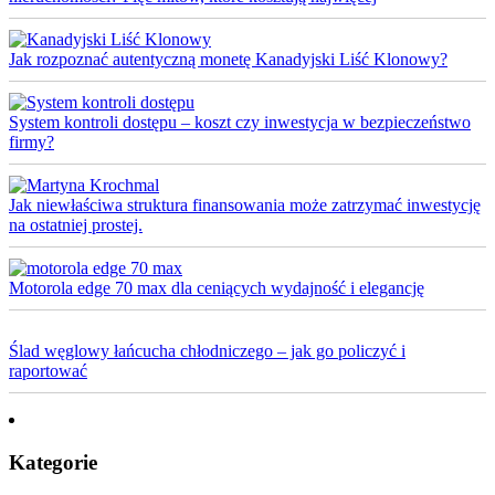
Jak rozpoznać autentyczną monetę Kanadyjski Liść Klonowy?
System kontroli dostępu – koszt czy inwestycja w bezpieczeństwo
firmy?
Jak niewłaściwa struktura finansowania może zatrzymać inwestycję
na ostatniej prostej.
Motorola edge 70 max dla ceniących wydajność i elegancję
Ślad węglowy łańcucha chłodniczego – jak go policzyć i
raportować
Kategorie