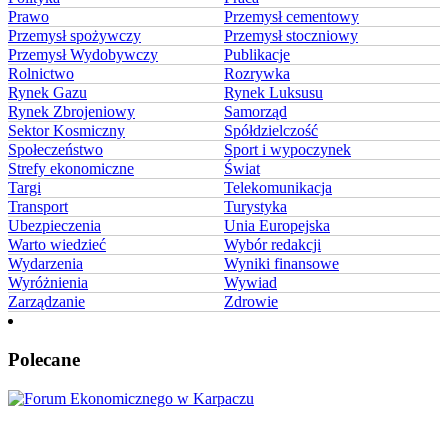
Prawo
Przemysł cementowy
Przemysł spożywczy
Przemysł stoczniowy
Przemysł Wydobywczy
Publikacje
Rolnictwo
Rozrywka
Rynek Gazu
Rynek Luksusu
Rynek Zbrojeniowy
Samorząd
Sektor Kosmiczny
Spółdzielczość
Społeczeństwo
Sport i wypoczynek
Strefy ekonomiczne
Świat
Targi
Telekomunikacja
Transport
Turystyka
Ubezpieczenia
Unia Europejska
Warto wiedzieć
Wybór redakcji
Wydarzenia
Wyniki finansowe
Wyróżnienia
Wywiad
Zarządzanie
Zdrowie
Polecane
Karpacz znów stanie się centrum Europy