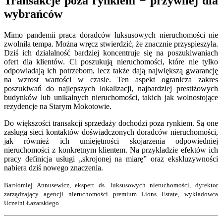
Transakcje poza rynkiem − przywilej dla
wybrańców
Mimo pandemii praca doradców luksusowych nieruchomości nie
zwolniła tempa. Można wręcz stwierdzić, że znacznie przyspieszyła.
Dziś ich działalność bardziej koncentruje się na poszukiwaniach
ofert dla klientów. Ci poszukują nieruchomości, które nie tylko
odpowiadają ich potrzebom, lecz także dają największą gwarancję
na wzrost wartości w czasie. Ten aspekt ogranicza zakres
poszukiwań do najlepszych lokalizacji, najbardziej prestiżowych
budynków lub unikalnych nieruchomości, takich jak wolnostojące
rezydencje na Starym Mokotowie.
Do większości transakcji sprzedaży dochodzi poza rynkiem. Są one
zasługą sieci kontaktów doświadczonych doradców nieruchomości,
jak również ich umiejętności skojarzenia odpowiedniej
nieruchomości z konkretnym klientem. Na przykładzie efektów ich
pracy definicja usługi „skrojonej na miarę” oraz ekskluzywności
nabiera dziś nowego znaczenia.
Bartłomiej Annusewicz, ekspert ds. luksusowych nieruchomości, dyrektor
zarządzający agencji nieruchomości premium Lions Estate, wykładowca
Uczelni Łazarskiego