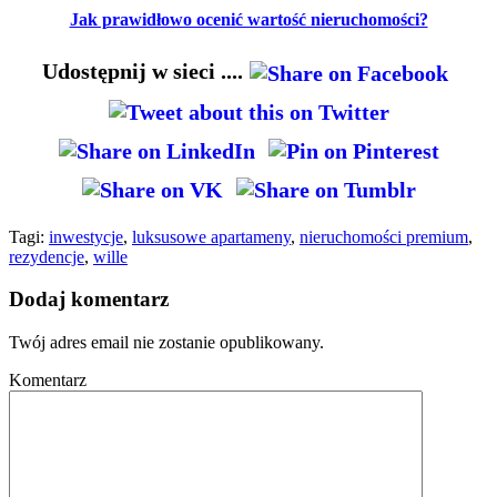
Jak prawidłowo ocenić wartość nieruchomości?
Udostępnij w sieci ....
Tagi:
inwestycje
,
luksusowe apartameny
,
nieruchomości premium
,
rezydencje
,
wille
Dodaj komentarz
Twój adres email nie zostanie opublikowany.
Komentarz