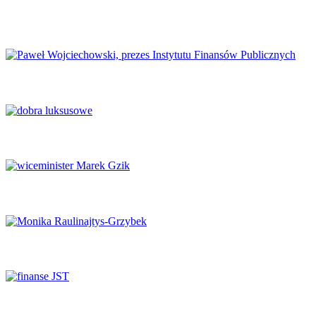
Europejski Kongres Gospodarczy 2026: Nowe perspektywy dla
Europy
Finanse publiczne wymagają głębokich reform
Luksus w obliczu transformacji
Potencjał naukowy musi zaspokajać potrzeby rynku
System ochrony zdrowia na krawędzi
Finanse samorządowe w tyglu zmian