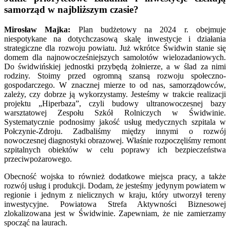
samorząd w najbliższym czasie?
Mirosław Majka:
Plan budżetowy na 2024 r. obejmuje
niespotykane na dotychczasową skalę inwestycje i działania
strategiczne dla rozwoju powiatu. Już wkrótce Świdwin stanie się
domem dla najnowocześniejszych samolotów wielozadaniowych.
Do świdwińskiej jednostki przybędą żołnierze, a w ślad za nimi
rodziny. Stoimy przed ogromną szansą rozwoju społeczno-
gospodarczego. W znacznej mierze to od nas, samorządowców,
zależy, czy dobrze ją wykorzystamy. Jesteśmy w trakcie realizacji
projektu „Hiperbaza”, czyli budowy ultranowoczesnej bazy
warsztatowej Zespołu Szkół Rolniczych w Świdwinie.
Systematycznie podnosimy jakość usług medycznych szpitala w
Połczynie-Zdroju. Zadbaliśmy między innymi o rozwój
nowoczesnej diagnostyki obrazowej. Właśnie rozpoczęliśmy remont
szpitalnych obiektów w celu poprawy ich bezpieczeństwa
przeciwpożarowego.
Obecność wojska to również dodatkowe miejsca pracy, a także
rozwój usług i produkcji. Dodam, że jesteśmy jedynym powiatem w
regionie i jednym z nielicznych w kraju, który utworzył tereny
inwestycyjne. Powiatowa Strefa Aktywności Biznesowej
zlokalizowana jest w Świdwinie. Zapewniam, że nie zamierzamy
spocząć na laurach.