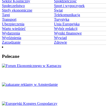
Sektor Kosmiczny
Spółdzielczość
Społeczeństwo
Sport i wypoczynek
Strefy ekonomiczne
Świat
Targi
Telekomunikacja
Transport
Turystyka
Ubezpieczenia
Unia Europejska
Warto wiedzieć
Wybór redakcji
Wydarzenia
Wyniki finansowe
Wyróżnienia
Wywiad
Zarządzanie
Zdrowie
Polecane
Karpacz znów stanie się centrum Europy
Amsterdam zakazuje reklamy mięsa i paliw kopalnych