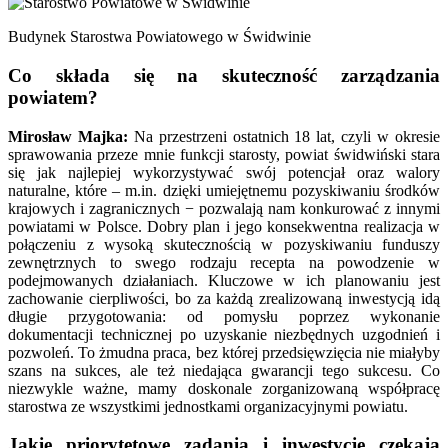
Budynek Starostwa Powiatowego w Świdwinie
Co składa się na skuteczność zarządzania
powiatem?
Mirosław Majka:
Na przestrzeni ostatnich 18 lat, czyli w okresie
sprawowania przeze mnie funkcji starosty, powiat świdwiński stara
się jak najlepiej wykorzystywać swój potencjał oraz walory
naturalne, które – m.in. dzięki umiejętnemu pozyskiwaniu środków
krajowych i zagranicznych − pozwalają nam konkurować z innymi
powiatami w Polsce. Dobry plan i jego konsekwentna realizacja w
połączeniu z wysoką skutecznością w pozyskiwaniu funduszy
zewnętrznych to swego rodzaju recepta na powodzenie w
podejmowanych działaniach. Kluczowe w ich planowaniu jest
zachowanie cierpliwości, bo za każdą zrealizowaną inwestycją idą
długie przygotowania: od pomysłu poprzez wykonanie
dokumentacji technicznej po uzyskanie niezbędnych uzgodnień i
pozwoleń. To żmudna praca, bez której przedsięwzięcia nie miałyby
szans na sukces, ale też niedająca gwarancji tego sukcesu. Co
niezwykle ważne, mamy doskonale zorganizowaną współpracę
starostwa ze wszystkimi jednostkami organizacyjnymi powiatu.
Jakie priorytetowe zadania i inwestycje czekają