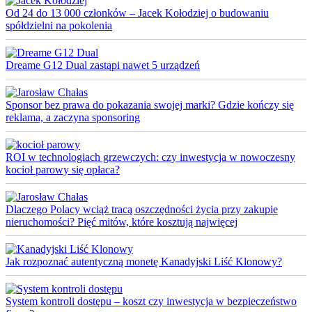
Od 24 do 13 000 członków – Jacek Kołodziej o budowaniu
spółdzielni na pokolenia
Dreame G12 Dual zastąpi nawet 5 urządzeń
Sponsor bez prawa do pokazania swojej marki? Gdzie kończy się
reklama, a zaczyna sponsoring
ROI w technologiach grzewczych: czy inwestycja w nowoczesny
kocioł parowy się opłaca?
Dlaczego Polacy wciąż tracą oszczędności życia przy zakupie
nieruchomości? Pięć mitów, które kosztują najwięcej
Jak rozpoznać autentyczną monetę Kanadyjski Liść Klonowy?
System kontroli dostępu – koszt czy inwestycja w bezpieczeństwo