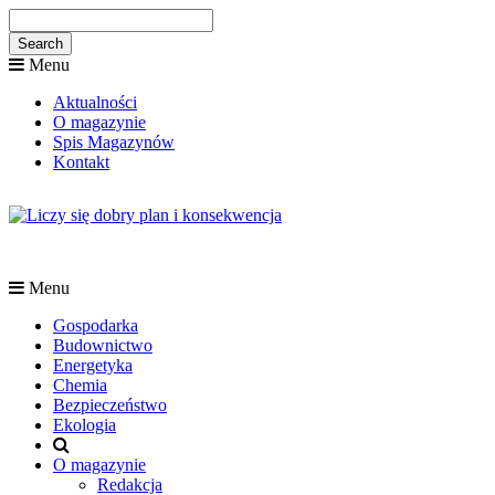
Menu
Aktualności
O magazynie
Spis Magazynów
Kontakt
Menu
Gospodarka
Budownictwo
Energetyka
Chemia
Bezpieczeństwo
Ekologia
O magazynie
Redakcja