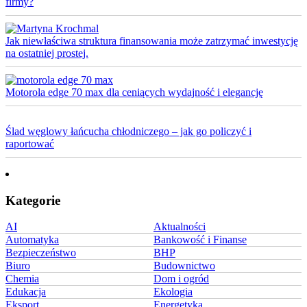
firmy?
Jak niewłaściwa struktura finansowania może zatrzymać inwestycję
na ostatniej prostej.
Motorola edge 70 max dla ceniących wydajność i elegancję
Ślad węglowy łańcucha chłodniczego – jak go policzyć i
raportować
Kategorie
AI
Aktualności
Automatyka
Bankowość i Finanse
Bezpieczeństwo
BHP
Biuro
Budownictwo
Chemia
Dom i ogród
Edukacja
Ekologia
Eksport
Energetyka