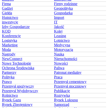
Firma
Firmy rodzinne
Gadżet
Geopolityka
Giełda
Gospodarka
Hutnictwo
Import
inwestycje
IT
Izby Gospodarcze
Jakość
KOD
Kolej
Konferencje
Leasing
Logistyka
Lotnictwo
Marketing
Medycyna
Moda
Motoryzacja
Nagrody
Nauka
NewConnect
Nieruchomości
Nowe Technologie
Nowości
Ochrona Środowiska
Paliwa
Partnerzy
Patronat medialny
Polityka
Praca
Prawo
Przemysł cementowy
Przemysł spożywczy
Przemysł stoczniowy
Przemysł Wydobywczy
Publikacje
Rolnictwo
Rozrywka
Rynek Gazu
Rynek Luksusu
Rynek Zbrojeniowy
Samorząd