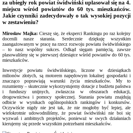
za ubiegły rok powiat świdwiński uplasował się na 4.
miejscu wśród powiatów do 60 tys. mieszkańców.
Jakie czynniki zadecydowały o tak wysokiej pozycji
w zestawieniu?
Mirosław Majka:
Cieszę się, że eksperci Rankingu po raz kolejny
docenili nasze starania. Serdecznie dziękuję wszystkim
zaangażowanym w pracę na rzecz rozwoju powiatu świdwińskiego
– to nasz wspólny sukces. Odkąd sięgam pamięcią, zawsze
plasowaliśmy się w pierwszej dziesiątce wśród powiatów do 60 tys.
mieszkańców.
Inwestycje powiatu świdwińskiego, liczone w dziesiątkach
milionów złotych, są motorem napędowym lokalnej gospodarki i
znacząco poprawiają warunki życia mieszkańców. My to
rozumiemy – skutecznie wykorzystujemy dotacje z budżetu państwa
i funduszy unijnych, zwłaszcza w obszarach edukacji,
drogownictwa i pomocy społecznej. Starania powiatu znajdują
odbicie w wynikach ogólnopolskich rankingów i konkursów.
Oczywiście nigdy nie jest tak, że nie mogłoby być lepiej, ale
wielokrotnie udowodniliśmy, że powiat świdwiński nie boi się
wyzwań i ambitnych projektów, ponieważ w swych działaniach
kierujemy się przede wszystkim potrzebami mieszkańców.