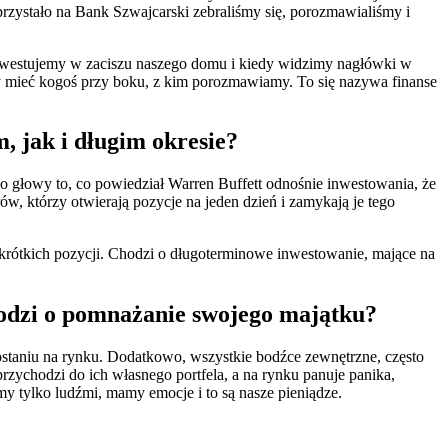
zystało na Bank Szwajcarski zebraliśmy się, porozmawialiśmy i
i inwestujemy w zaciszu naszego domu i kiedy widzimy nagłówki w
my mieć kogoś przy boku, z kim porozmawiamy. To się nazywa finanse
, jak i długim okresie?
do głowy to, co powiedział Warren Buffett odnośnie inwestowania, że
ów, którzy otwierają pozycje na jeden dzień i zamykają je tego
u krótkich pozycji. Chodzi o długoterminowe inwestowanie, mające na
hodzi o pomnażanie swojego majątku?
ostaniu na rynku. Dodatkowo, wszystkie bodźce zewnętrzne, często
przychodzi do ich własnego portfela, a na rynku panuje panika,
śmy tylko ludźmi, mamy emocje i to są nasze pieniądze.