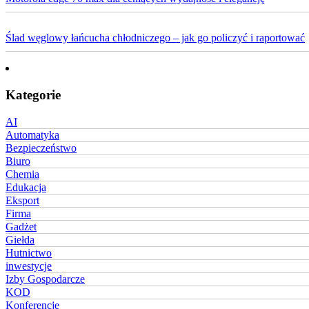
Ślad węglowy łańcucha chłodniczego – jak go policzyć i raportować
Kategorie
AI
Automatyka
Bezpieczeństwo
Biuro
Chemia
Edukacja
Eksport
Firma
Gadżet
Giełda
Hutnictwo
inwestycje
Izby Gospodarcze
KOD
Konferencje