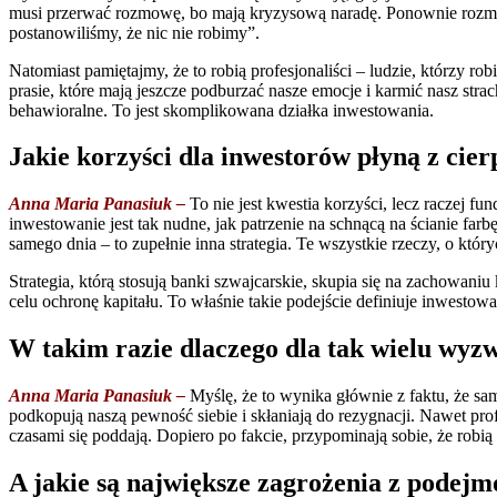
musi przerwać rozmowę, bo mają kryzysową naradę. Ponownie rozmawi
postanowiliśmy, że nic nie robimy”.
Natomiast pamiętajmy, że to robią profesjonaliści – ludzie, którzy
prasie, które mają jeszcze podburzać nasze emocje i karmić nasz st
behawioralne. To jest skomplikowana działka inwestowania.
Jakie korzyści dla inwestorów płyną z cie
Anna Maria Panasiuk –
To nie jest kwestia korzyści, lecz raczej 
inwestowanie jest tak nudne, jak patrzenie na schnącą na ścianie far
samego dnia – to zupełnie inna strategia. Te wszystkie rzeczy, o k
Strategia, którą stosują banki szwajcarskie, skupia się na zachowan
celu ochronę kapitału. To właśnie takie podejście definiuje inwestow
W takim razie dlaczego dla tak wielu wyz
Anna Maria Panasiuk –
Myślę, że to wynika głównie z faktu, że s
podkopują naszą pewność siebie i skłaniają do rezygnacji. Nawet prof
czasami się poddają. Dopiero po fakcie, przypominają sobie, że robią 
A jakie są największe zagrożenia z pode