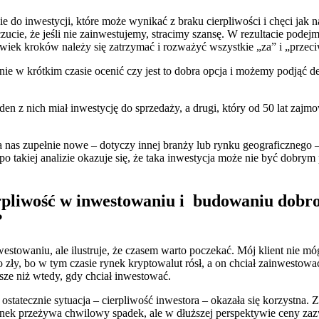
ie do inwestycji, które może wynikać z braku cierpliwości i chęci ja
zucie, że jeśli nie zainwestujemy, stracimy szansę. W rezultacie podejm
iek kroków należy się zatrzymać i rozważyć wszystkie „za” i „przeci
stanie w krótkim czasie ocenić czy jest to dobra opcja i możemy podjąć
nich miał inwestycję do sprzedaży, a drugi, który od 50 lat zajmował
la nas zupełnie nowe – dotyczy innej branży lub rynku geograficznego –
po takiej analizie okazuje się, że taka inwestycja może nie być dobrym
ierpliwość w inwestowaniu i budowaniu dobr
?
nwestowaniu, ale ilustruje, że czasem warto poczekać. Mój klient nie 
dzo zły, bo w tym czasie rynek kryptowalut rósł, a on chciał zainwest
iższe niż wtedy, gdy chciał inwestować.
ostatecznie sytuacja – cierpliwość inwestora – okazała się korzystna.
rynek przeżywa chwilowy spadek, ale w dłuższej perspektywie ceny za