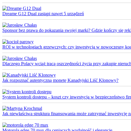
Dreame G12 Dual zastąpi nawet 5 urządzeń
Sponsor bez prawa do pokazania swojej marki? Gdzie kończy się rek
ROI w technologiach grzewczych: czy inwestycja w nowoczesny koci
Dlaczego Polacy wciąż tracą oszczędności życia przy zakupie nieruch
Jak rozpoznać autentyczną monetę Kanadyjski Liść Klonowy?
System kontroli dostępu – koszt czy inwestycja w bezpieczeństwo fi
Jak niewłaściwa struktura finansowania może zatrzymać inwestycję na 
Motorola edge 70 max dla ceniących wydajność i elegancję