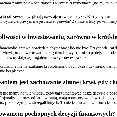
am z nimi po dwóch dniach i słyszę taki komentarz: „no my to jak pr
 robią to od zawsze i wspierają nawzajem swoje decyzje. Kiedy my sam
rach, bycie cierpliwym nie jest łatwe, prawda? Zawsze wtedy powinniś
rpliwości w inwestowaniu, zarówno w krótkim
fundamentalna sprawa powiedziałabym: być albo nie być. Przychodzi mi 
bę. Mówię tu o inwestowaniu długoterminowym, a nie o podejściu trader
tórych mówię, dotyczą długoterminowego inwestowania.
iu kapitału, a nie na szukaniu krótkoterminowych okazji czy zajmowani
anie bezpieczne.
waniem jest zachowanie zimnej krwi, gdy c
ami nie mamy na tyle wiedzy, żeby uargumentować naszą decyzję o poz
esjonaliści, którzy od lat inwestują, mają momenty wątpliwości – gdy 
to, przed czym przestrzegali innych. To nie jest łatwe – w końcu jeste
jmowaniem pochopnych decyzji finansowych?