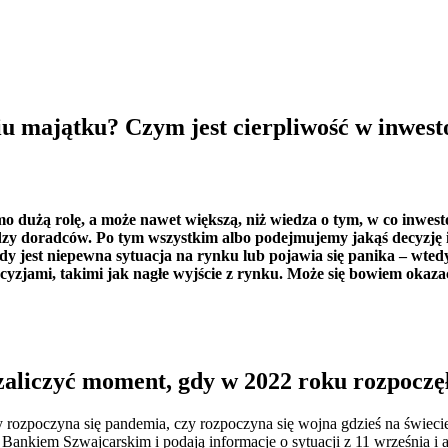
iu majątku? Czym jest cierpliwość w inwes
o dużą rolę, a może nawet większą, niż wiedza o tym, w co inwes
dzy doradców. Po tym wszystkim albo podejmujemy jakąś decyzję i
gdy jest niepewna sytuacja na rynku lub pojawia się panika – wte
jami, takimi jak nagłe wyjście z rynku. Może się bowiem okazać, 
zaliczyć moment, gdy w 2022 roku rozpoczęł
edy rozpoczyna się pandemia, czy rozpoczyna się wojna gdzieś na świec
z Bankiem Szwajcarskim i podają informacje o sytuacji z 11 września 