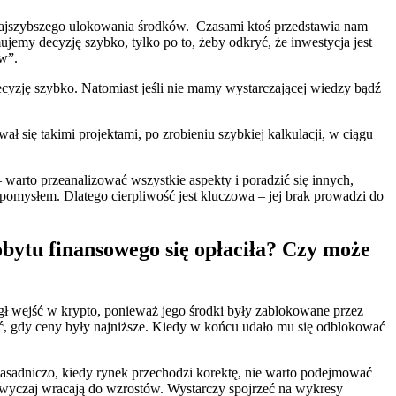
k najszybszego ulokowania środków. Czasami ktoś przedstawia nam
ujemy decyzję szybko, tylko po to, żeby odkryć, że inwestycja jest
w”.
 decyzję szybko. Natomiast jeśli nie mamy wystarczającej wiedzy bądź
 się takimi projektami, po zrobieniu szybkiej kalkulacji, w ciągu
 warto przeanalizować wszystkie aspekty i poradzić się innych,
 pomysłem. Dlatego cierpliwość jest kluczowa – jej brak prowadzi do
obytu finansowego się opłaciła? Czy może
mógł wejść w krypto, ponieważ jego środki były zablokowane przez
ować, gdy ceny były najniższe. Kiedy w końcu udało mu się odblokować
 Zasadniczo, kiedy rynek przechodzi korektę, nie warto podejmować
zwyczaj wracają do wzrostów. Wystarczy spojrzeć na wykresy