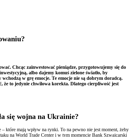
towaniu?
tować. Chcąc zainwestować pieniądze, przygotowujemy się do
nwestycyjną, albo dajemy komuś zielone światło, by
dy wchodzą w grę emocje. Te emocje nie są dobrym doradcą.
że to jedynie chwilowa korekta. Dlatego cierpliwość jest
a się wojna na Ukrainie?
ie – które mają wpływ na rynki. To na pewno nie jest moment, żeby
i ataku na World Trade Center i w tym momencie Bank Szwajcarski