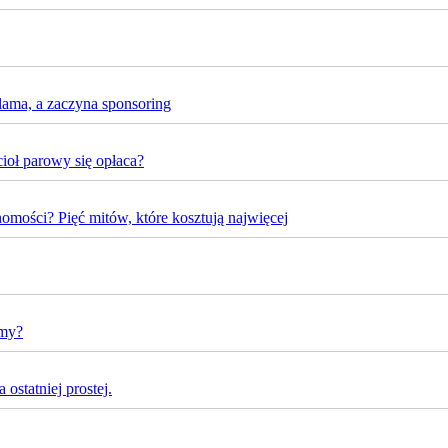
lama, a zaczyna sponsoring
oł parowy się opłaca?
omości? Pięć mitów, które kosztują najwięcej
rmy?
ostatniej prostej.