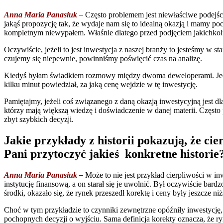
Anna Maria Panasiuk –
Często problemem jest niewłaściwe podejśc
jakąś propozycję tak, że wydaje nam się to idealną okazją i mamy poc
kompletnym niewypałem. Właśnie dlatego przed podjęciem jakichkolw
Oczywiście, jeżeli to jest inwestycja z naszej branży to jesteśmy w 
czujemy się niepewnie, powinniśmy poświęcić czas na analizę.
Kiedyś byłam świadkiem rozmowy między dwoma deweloperami. Jeden z 
kilku minut powiedział, za jaką cenę wejdzie w tę inwestycję.
Pamiętajmy, jeżeli coś związanego z daną okazją inwestycyjną jest d
którzy mają większą wiedzę i doświadczenie w danej materii. Często 
zbyt szybkich decyzji.
Jakie przykłady z historii pokazują, że c
Pani przytoczyć jakieś konkretne historie
Anna Maria Panasiuk –
Może to nie jest przykład cierpliwości w i
instytucję finansową, a on starał się je uwolnić. Był oczywiście bar
środki, okazało się, że rynek przeszedł korektę i ceny były jeszcze n
Choć w tym przykładzie to czynniki zewnętrzne opóźniły inwestycję, 
pochopnych decyzji o wyjściu. Sama definicja korekty oznacza, że 