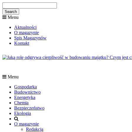
Menu
Aktualności
O magazynie
Spis Magazynów
Kontakt
Menu
Gospodarka
Budownictwo
Energetyka
Chemia
Bezpieczeństwo
Ekologia
O magazynie
Redakcja