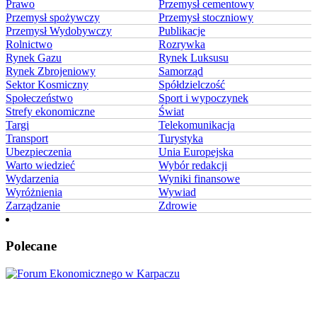
Prawo
Przemysł cementowy
Przemysł spożywczy
Przemysł stoczniowy
Przemysł Wydobywczy
Publikacje
Rolnictwo
Rozrywka
Rynek Gazu
Rynek Luksusu
Rynek Zbrojeniowy
Samorząd
Sektor Kosmiczny
Spółdzielczość
Społeczeństwo
Sport i wypoczynek
Strefy ekonomiczne
Świat
Targi
Telekomunikacja
Transport
Turystyka
Ubezpieczenia
Unia Europejska
Warto wiedzieć
Wybór redakcji
Wydarzenia
Wyniki finansowe
Wyróżnienia
Wywiad
Zarządzanie
Zdrowie
Polecane
Karpacz znów stanie się centrum Europy