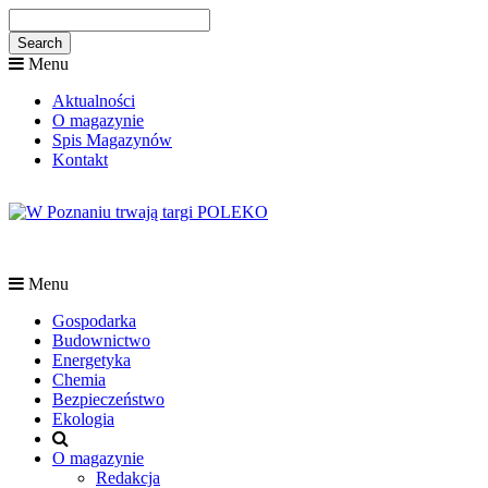
Menu
Aktualności
O magazynie
Spis Magazynów
Kontakt
Menu
Gospodarka
Budownictwo
Energetyka
Chemia
Bezpieczeństwo
Ekologia
O magazynie
Redakcja