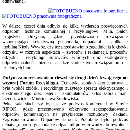
odnawialnej.
W dalszej części dnia odbyło się kilka wydarzeń poświęconych
odpadom, technice komunalnej i recyklingowi. M.in. Salon
Logistyki Odzysku, gdzie przedstawiono rozwiązanie
wspomagające selektywną gospodarkę odpadami – aplikację
mobilną Kiedy Wywóz, czy też przedstawiono zagadnienia logistyki
odzysku w różnych aspektach – zwrotów i reklamacji, procesów
odzysku i recyklingu surowców wtórnych oraz ekologicznej
odpowiedzialności biznesu, a także skutecznym rozwiązaniom dla
„zielonych biur”.
Dużym zainteresowaniem cieszył się drugi dzień trwającego od
wczoraj Forum Recyklingu.
Tematyka spotkań skoncentrowana
była wokół zbiórki i recyklingu zużytego sprzętu elektrycznego i
elektronicznego oraz baterii i akumulatorów. Głos zabrali m.in.
przedstawiciele Ministerstwa Środowiska.
Pełna sala słuchaczy była także podczas konferencji w Strefie
RIPOK, gdzie prezentowano efektywne zagospodarowanie
odpadów komunalnych na przykładzie rozbudowy Zakładu
Zagospodarowania Odpadów Jarocin. Podobnie było podczas
debaty „raport o gospodarce odpadami po wprowadzeniu rewolucji
śmieciowej” zorganizowanej przez Krajowe Forum Dyrektorów