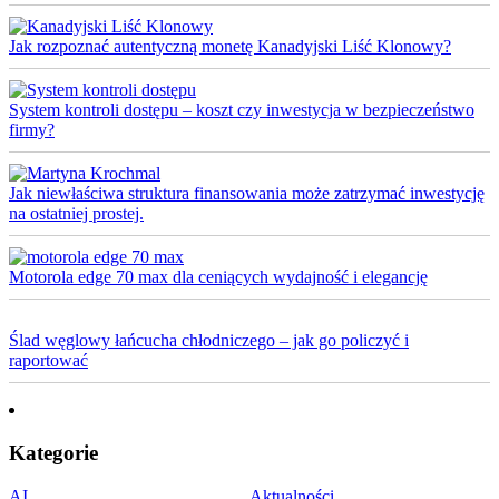
Jak rozpoznać autentyczną monetę Kanadyjski Liść Klonowy?
System kontroli dostępu – koszt czy inwestycja w bezpieczeństwo
firmy?
Jak niewłaściwa struktura finansowania może zatrzymać inwestycję
na ostatniej prostej.
Motorola edge 70 max dla ceniących wydajność i elegancję
Ślad węglowy łańcucha chłodniczego – jak go policzyć i
raportować
Kategorie
AI
Aktualności