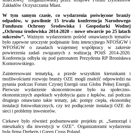
Zakładów Oczyszczania Miast.
W tym samym czasie, co wydarzenia poświęcone branży
odpadów, w pawilonie 15 trwała konferencja Narodowego
Funduszu Ochrony Środowiska i Gospodarki Wodnej
„Ochrona środowiska 2014-2020 – nowe otwarcie po 25 latach
sukcesów”.
Ważnym wydarzeniem pośród omawianych tematów
było zapewne uroczyste podpisanie listu intencyjnego NFOŚiGW i
WFOŚiGW o zasadach wzajemnej współpracy w zakresie
powierzenia zadań związanych z realizacją POiiŚ 2014-2020.
Konferencja odbyła się pod patronatem Prezydenta RP Bronisława
Komorowskiego.
Zainteresowani tematyką, a przede wszystkim kierunkami i
możliwościami rozwoju branży OZE mogli znaleźć odpowiedzi na
pytania podczas Forum Czystej Energii oraz Globu Pełnej Energii.
Pierwsze wydarzenie skoncentrowane było na społeczno-
ekonomicznych aspektach wydobycia gazu z łupków, zaś podczas
drugiego omawiano takie tematy, jak: pompy ciepła, ekonomikę
instalacji fotowoltaicznych, czy też podłączenie instalacji OZE do
sieci i problemy inwestorów.
Ciekawe było również podsumowanie projektu pt. „Samorząd i
mieszkańcy dla inwestycji w OZE”. Organizatorami wydarzenia
była firma Dreberis i Green Cross Poland.