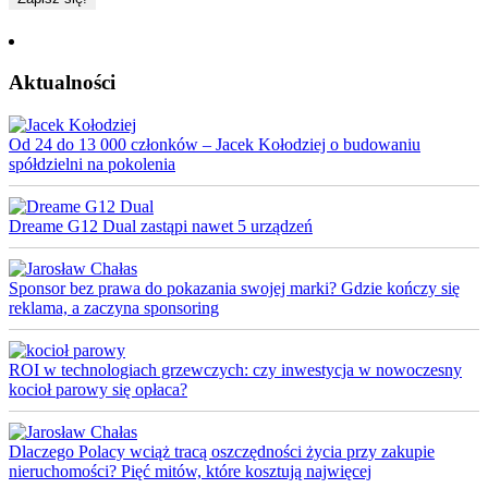
Aktualności
Od 24 do 13 000 członków – Jacek Kołodziej o budowaniu
spółdzielni na pokolenia
Dreame G12 Dual zastąpi nawet 5 urządzeń
Sponsor bez prawa do pokazania swojej marki? Gdzie kończy się
reklama, a zaczyna sponsoring
ROI w technologiach grzewczych: czy inwestycja w nowoczesny
kocioł parowy się opłaca?
Dlaczego Polacy wciąż tracą oszczędności życia przy zakupie
nieruchomości? Pięć mitów, które kosztują najwięcej