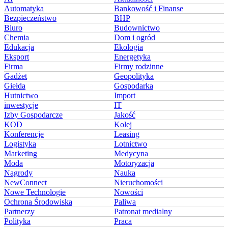
Automatyka
Bankowość i Finanse
Bezpieczeństwo
BHP
Biuro
Budownictwo
Chemia
Dom i ogród
Edukacja
Ekologia
Eksport
Energetyka
Firma
Firmy rodzinne
Gadżet
Geopolityka
Giełda
Gospodarka
Hutnictwo
Import
inwestycje
IT
Izby Gospodarcze
Jakość
KOD
Kolej
Konferencje
Leasing
Logistyka
Lotnictwo
Marketing
Medycyna
Moda
Motoryzacja
Nagrody
Nauka
NewConnect
Nieruchomości
Nowe Technologie
Nowości
Ochrona Środowiska
Paliwa
Partnerzy
Patronat medialny
Polityka
Praca