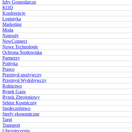
Izby Gospodarcze
KOD
Konferencje
Logistyka
Marketing
Moda
Nagrody
NewConnect
Nowe Technologie
Ochrona Środowiska
Partnerzy
Polityka
Prawo
Przemysł spożywczy
Przemysł Wydobywczy
Rolnictwo
Rynek Gazu
Rynek Zbrojeniowy
Sektor Kosmiczny
Społeczeństwo
Strefy ekonomiczne
Targi
Transport
Ubezpieczenia