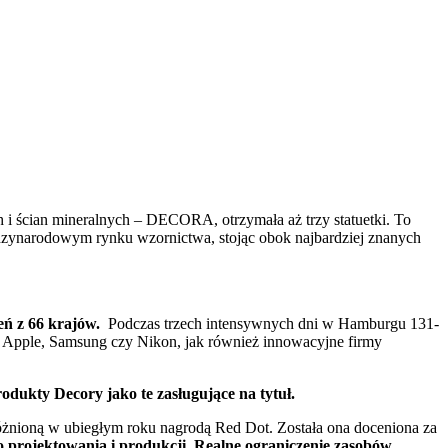
 i ścian mineralnych – DECORA, otrzymała aż trzy statuetki. To
iędzynarodowym rynku wzornictwa, stojąc obok najbardziej znanych
ń z 66 krajów.
Podczas trzech intensywnych dni w Hamburgu 131-
jak Apple, Samsung czy Nikon, jak również innowacyjne firmy
odukty Decory jako te zasługujące na tytuł.
nioną w ubiegłym roku nagrodą Red Dot. Została ona doceniona za
o projektowania i produkcji. Realne ograniczenie zasobów,