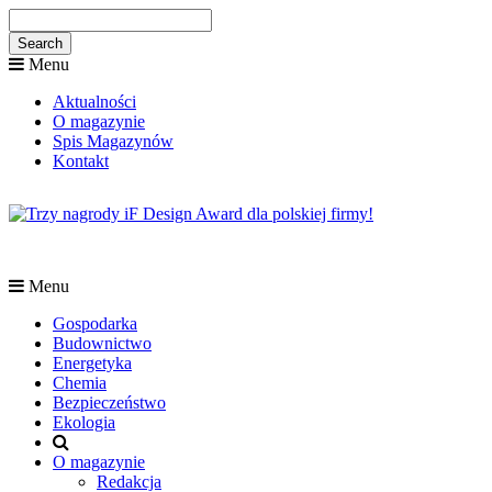
Menu
Aktualności
O magazynie
Spis Magazynów
Kontakt
Menu
Gospodarka
Budownictwo
Energetyka
Chemia
Bezpieczeństwo
Ekologia
O magazynie
Redakcja