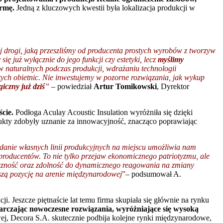
irmę.
Jedną z kluczowych kwestii była lokalizacja produkcji w
j drogi, jaką przeszliśmy od producenta prostych wyrobów z tworzyw
ię już wyłącznie do jego funkcji czy estetyki, lecz
myślimy
w naturalnych podczas produkcji, wdrażaniu technologii
tych obietnic. Nie inwestujemy w pozorne rozwiązania, jak wykup
iczny już dziś
”
–
powiedział
Artur Tomikowski
, Dyrektor
cie.
Podłoga Aculay Acoustic Insulation wyróżniła się dzięki
ukty zdobyły uznanie za innowacyjność, znacząco poprawiając
anie własnych linii produkcyjnych na miejscu umożliwia nam
 producentów. To nie tylko przejaw ekonomicznego patriotyzmu, ale
tyczność oraz zdolność do dynamicznego reagowania na zmiany
aszą pozycję na arenie międzynarodowej
”
– podsumował A.
. Jeszcze piętnaście lat temu firma skupiała się głównie na rynku
tarczając nowoczesne rozwiązania, wyróżniające się wysoką
ej, Decora S.A. skutecznie podbija kolejne rynki międzynarodowe,