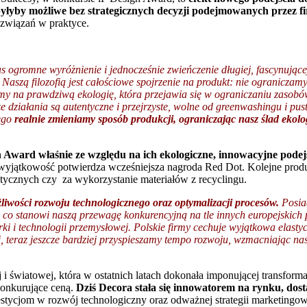
 byłyby możliwe bez strategicznych decyzji podejmowanych przez f
ozwiązań w praktyce.
 ogromne wyróżnienie i jednocześnie zwieńczenie długiej, fascynujące
aszą filozofią jest całościowe spojrzenie na produkt: nie ograniczamy s
śmy na prawdziwą ekologię, która przejawia się w ograniczaniu zasobó
 działania są autentyczne i przejrzyste, wolne od greenwashingu i pus
tego
realnie zmieniamy sposób produkcji, ograniczając nasz ślad ekolog
 Award właśnie ze względu na ich ekologiczne, innowacyjne podejś
j wyjątkowość potwierdza wcześniejsza nagroda Red Dot. Kolejne prod
etycznych czy za wykorzystanie materiałów z recyclingu.
iwości rozwoju technologicznego oraz optymalizacji procesów.
Posiad
, co stanowi naszą przewagę konkurencyjną na tle innych europejskich
rki i technologii przemysłowej. Polskie firmy cechuje wyjątkowa elas
ji, teraz jeszcze bardziej przyspieszamy tempo rozwoju, wzmacniając n
światowej, która w ostatnich latach dokonała imponującej transformacji
konkurujące ceną.
Dziś Decora stała się innowatorem na rynku, dos
stycjom w rozwój technologiczny oraz odważnej strategii marketingow