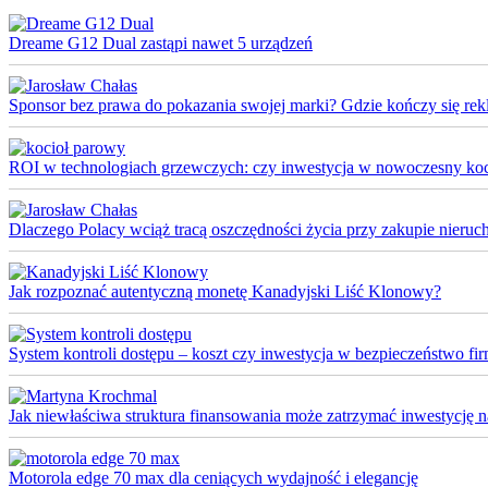
Dreame G12 Dual zastąpi nawet 5 urządzeń
Sponsor bez prawa do pokazania swojej marki? Gdzie kończy się rek
ROI w technologiach grzewczych: czy inwestycja w nowoczesny koci
Dlaczego Polacy wciąż tracą oszczędności życia przy zakupie nieruch
Jak rozpoznać autentyczną monetę Kanadyjski Liść Klonowy?
System kontroli dostępu – koszt czy inwestycja w bezpieczeństwo fi
Jak niewłaściwa struktura finansowania może zatrzymać inwestycję na 
Motorola edge 70 max dla ceniących wydajność i elegancję