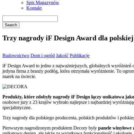
Spis Magazynów
Kontakt
Trzy nagrody iF Design Award dla polskiej
Budownictwo
Dom i ogród
Jakość
Publikacje
iF Design Award to jedno z najważniejszych, globalnych wyróżnień d
jedyna firma z branży podłóg, która otrzymała wyróżnienie. To ogro
marek na świecie.
Produkty, które zdobyły nagrody iF Design łączy unikatowa jak
osobowe jury z 23 krajów wybrało najlepsze i najbardziej wyróżniaj
specjalistyczne.
Trzy nagrody dla polskiego producenta, polskich produktów i polski
Pierwszym nagrodzonym produktem Decory były
panele winylowe
z
unikatowy design, ale także za wyjątkową funkcjonalność i ekologię