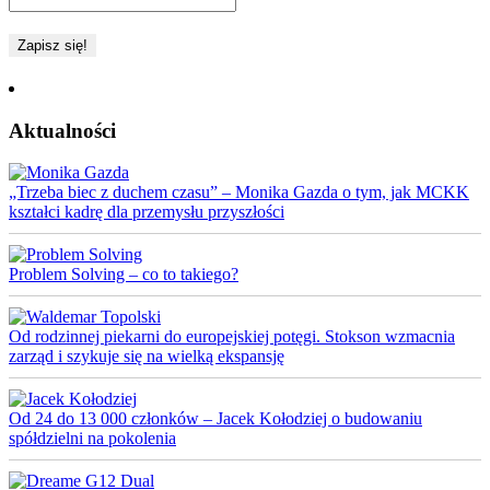
Aktualności
„Trzeba biec z duchem czasu” – Monika Gazda o tym, jak MCKK
kształci kadrę dla przemysłu przyszłości
Problem Solving – co to takiego?
Od rodzinnej piekarni do europejskiej potęgi. Stokson wzmacnia
zarząd i szykuje się na wielką ekspansję
Od 24 do 13 000 członków – Jacek Kołodziej o budowaniu
spółdzielni na pokolenia