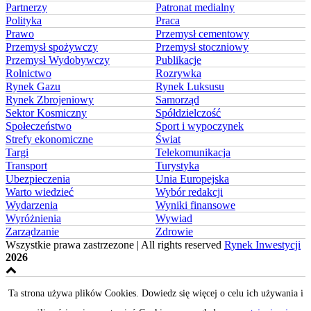
Partnerzy
Patronat medialny
Polityka
Praca
Prawo
Przemysł cementowy
Przemysł spożywczy
Przemysł stoczniowy
Przemysł Wydobywczy
Publikacje
Rolnictwo
Rozrywka
Rynek Gazu
Rynek Luksusu
Rynek Zbrojeniowy
Samorząd
Sektor Kosmiczny
Spółdzielczość
Społeczeństwo
Sport i wypoczynek
Strefy ekonomiczne
Świat
Targi
Telekomunikacja
Transport
Turystyka
Ubezpieczenia
Unia Europejska
Warto wiedzieć
Wybór redakcji
Wydarzenia
Wyniki finansowe
Wyróżnienia
Wywiad
Zarządzanie
Zdrowie
Wszystkie prawa zastrzezone | All rights reserved
Rynek Inwestycji
2026
Ta strona używa plików Cookies. Dowiedz się więcej o celu ich używania i