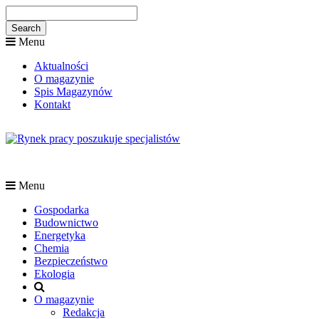
Menu
Aktualności
O magazynie
Spis Magazynów
Kontakt
Menu
Gospodarka
Budownictwo
Energetyka
Chemia
Bezpieczeństwo
Ekologia
O magazynie
Redakcja