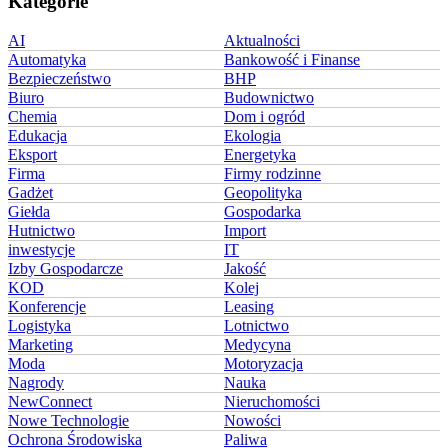
Kategorie
AI
Aktualności
Automatyka
Bankowość i Finanse
Bezpieczeństwo
BHP
Biuro
Budownictwo
Chemia
Dom i ogród
Edukacja
Ekologia
Eksport
Energetyka
Firma
Firmy rodzinne
Gadżet
Geopolityka
Giełda
Gospodarka
Hutnictwo
Import
inwestycje
IT
Izby Gospodarcze
Jakość
KOD
Kolej
Konferencje
Leasing
Logistyka
Lotnictwo
Marketing
Medycyna
Moda
Motoryzacja
Nagrody
Nauka
NewConnect
Nieruchomości
Nowe Technologie
Nowości
Ochrona Środowiska
Paliwa