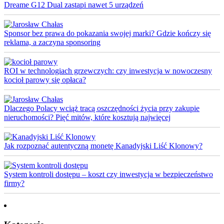
Dreame G12 Dual zastąpi nawet 5 urządzeń
Sponsor bez prawa do pokazania swojej marki? Gdzie kończy się
reklama, a zaczyna sponsoring
ROI w technologiach grzewczych: czy inwestycja w nowoczesny
kocioł parowy się opłaca?
Dlaczego Polacy wciąż tracą oszczędności życia przy zakupie
nieruchomości? Pięć mitów, które kosztują najwięcej
Jak rozpoznać autentyczną monetę Kanadyjski Liść Klonowy?
System kontroli dostępu – koszt czy inwestycja w bezpieczeństwo
firmy?