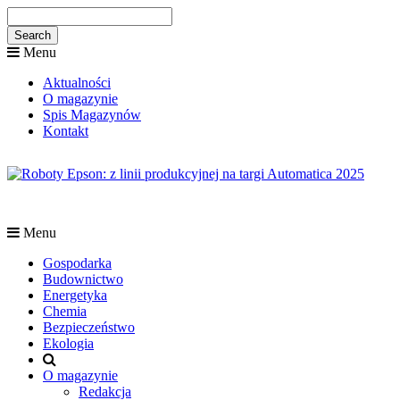
Menu
Aktualności
O magazynie
Spis Magazynów
Kontakt
Menu
Gospodarka
Budownictwo
Energetyka
Chemia
Bezpieczeństwo
Ekologia
O magazynie
Redakcja