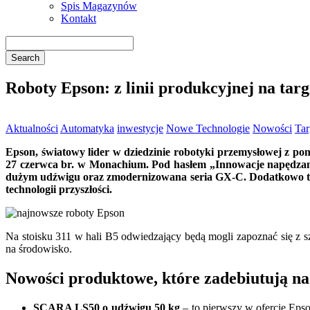
Spis Magazynów
Kontakt
Roboty Epson: z linii produkcyjnej na tar
Aktualności
Automatyka
inwestycje
Nowe Technologie
Nowości
Tar
Epson, światowy lider w dziedzinie robotyki przemysłowej z po
27 czerwca br. w Monachium. Pod hasłem „Innowacje napędzan
dużym udźwigu oraz zmodernizowana seria GX-C. Dodatkowo tuż
technologii przyszłości.
Na stoisku 311 w hali B5 odwiedzający będą mogli zapoznać się z s
na środowisko.
Nowości produktowe, które zadebiutują na
SCARA LS50 o udźwigu 50 kg
– to pierwszy w ofercie Eps