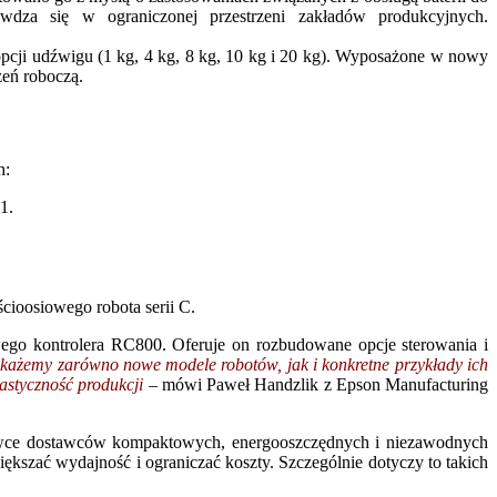
dza się w ograniczonej przestrzeni zakładów produkcyjnych.
pcji udźwigu (1 kg, 4 kg, 8 kg, 10 kg i 20 kg). Wyposażone w nowy
zeń roboczą.
h:
1.
ioosiowego robota serii C.
go kontrolera RC800. Oferuje on rozbudowane opcje sterowania i
okażemy zarówno nowe modele robotów, jak i konkretne przykłady ich
astyczność produkcji
– mówi Paweł Handzlik z Epson Manufacturing
łówce dostawców kompaktowych, energooszczędnych i niezawodnych
ększać wydajność i ograniczać koszty. Szczególnie dotyczy to takich