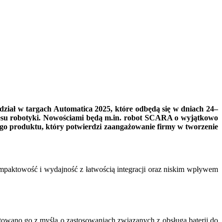
dział w targach Automatica 2025, które odbędą się w dniach 24–
esu robotyki. Nowościami będą m.in. robot SCARA o wyjątkowo
o produktu, który potwierdzi zaangażowanie firmy w tworzenie
ompaktowość i wydajność z łatwością integracji oraz niskim wpływem
owano go z myślą o zastosowaniach związanych z obsługą baterii do