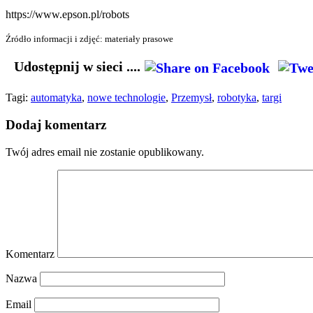
https://www.epson.pl/robots
Źródło informacji i zdjęć: materiały prasowe
Udostępnij w sieci ....
Tagi:
automatyka
,
nowe technologie
,
Przemysł
,
robotyka
,
targi
Dodaj komentarz
Twój adres email nie zostanie opublikowany.
Komentarz
Nazwa
Email