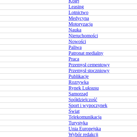
Kolej
Leasing
Lotnictwo
Medycyna
Motoryzacja
Nauka
Nieruchomości
Nowości
Paliwa
Patronat medialny
Praca
Przemysł cementowy
Przemysł stoczniowy
Publikacje
Rozrywka
Rynek Luksusu
Samorząd
Spółdzielczość
Sport i wypoczynek
Świat
Telekomunikacja
Turystyka
Unia Europejska
Wybór redakcji