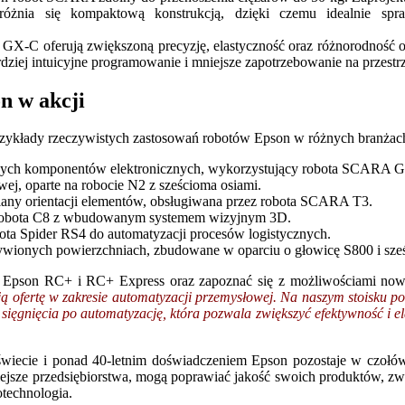
nia się kompaktową konstrukcją, dzięki czemu idealnie spraw
X-C oferują zwiększoną precyzję, elastyczność oraz różnorodność o
dziej intuicyjne programowanie i mniejsze zapotrzebowanie na przestr
n w akcji
e przykłady rzeczywistych zastosowań robotów Epson w różnych branżac
nych komponentów elektronicznych, wykorzystujący robota SCARA G
ej, oparte na robocie N2 z sześcioma osiami.
miany orientacji elementów, obsługiwana przez robota SCARA T3.
m robota C8 z wbudowanym systemem wizyjnym 3D.
ota Spider RS4 do automatyzacji procesów logistycznych.
wionych powierzchniach, zbudowane w oparciu o głowicę S800 i sześc
 Epson RC+ i RC+ Express oraz zapoznać się z możliwościami nowe
ją ofertę w zakresie automatyzacji przemysłowej. Na naszym stoisku p
ięgnięcia po automatyzację, która pozwala zwiększyć efektywność i el
świecie i ponad 40-letnim doświadczeniem Epson pozostaje w czo
ejsze przedsiębiorstwa, mogą poprawiać jakość swoich produktów, zwi
otechnologia.