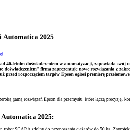
gi Automatica 2025
gi
nad 40-letnim doświadczeniem w automatyzacji, zapowiada swój u
e doświadczeniem” firma zaprezentuje nowe rozwiązania z zakr
 przed rozpoczęciem targów Epson ogłosi premierę przełomoweg
zeroką gamą rozwiązań Epson dla przemysłu, które łączą precyzję, k
 Automatica 2025:
on robot SCARA zdolny do przenoszenia ciężarów do 50 kg. Zaprojekt