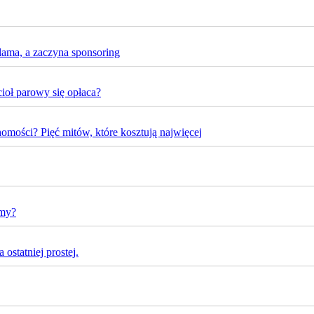
lama, a zaczyna sponsoring
oł parowy się opłaca?
omości? Pięć mitów, które kosztują najwięcej
rmy?
ostatniej prostej.