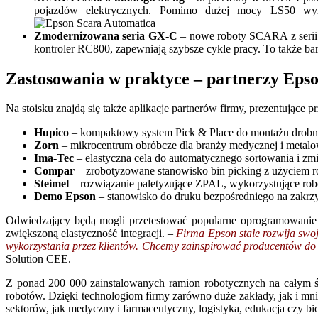
pojazdów elektrycznych. Pomimo dużej mocy LS50 wyróż
Zmodernizowana seria GX-C
– nowe roboty SCARA z serii G
kontroler RC800, zapewniają szybsze cykle pracy. To także bar
Zastosowania w praktyce – partnerzy Epso
Na stoisku znajdą się także aplikacje partnerów firmy, prezentując
Hupico
– kompaktowy system Pick & Place do montażu drob
Zorn
– mikrocentrum obróbcze dla branży medycznej i metalow
Ima-Tec
– elastyczna cela do automatycznego sortowania i z
Compar
– zrobotyzowane stanowisko bin picking z użycie
Steimel
– rozwiązanie paletyzujące ZPAL, wykorzystujące rob
Demo Epson
– stanowisko do druku bezpośredniego na zakrzy
Odwiedzający będą mogli przetestować popularne oprogramowanie
zwiększoną elastyczność integracji. –
Firma Epson stale rozwija swo
wykorzystania przez klientów. Chcemy zainspirować producentów do s
Solution CEE.
Z ponad 200 000 zainstalowanych ramion robotycznych na całym 
robotów. Dzięki technologiom firmy zarówno duże zakłady, jak i mni
sektorów, jak medyczny i farmaceutyczny, logistyka, edukacja czy bi