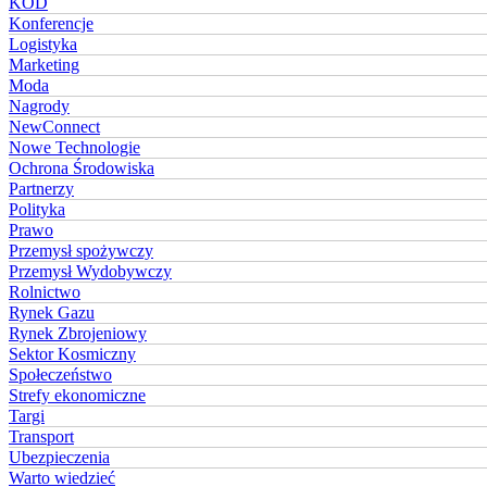
KOD
Konferencje
Logistyka
Marketing
Moda
Nagrody
NewConnect
Nowe Technologie
Ochrona Środowiska
Partnerzy
Polityka
Prawo
Przemysł spożywczy
Przemysł Wydobywczy
Rolnictwo
Rynek Gazu
Rynek Zbrojeniowy
Sektor Kosmiczny
Społeczeństwo
Strefy ekonomiczne
Targi
Transport
Ubezpieczenia
Warto wiedzieć