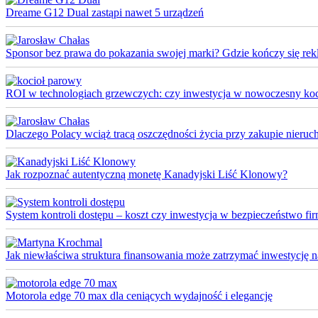
Dreame G12 Dual zastąpi nawet 5 urządzeń
Sponsor bez prawa do pokazania swojej marki? Gdzie kończy się rek
ROI w technologiach grzewczych: czy inwestycja w nowoczesny koci
Dlaczego Polacy wciąż tracą oszczędności życia przy zakupie nieruch
Jak rozpoznać autentyczną monetę Kanadyjski Liść Klonowy?
System kontroli dostępu – koszt czy inwestycja w bezpieczeństwo fi
Jak niewłaściwa struktura finansowania może zatrzymać inwestycję na 
Motorola edge 70 max dla ceniących wydajność i elegancję