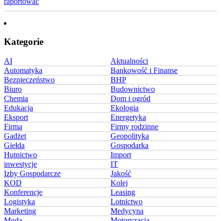
raportować
Kategorie
AI
Aktualności
Automatyka
Bankowość i Finanse
Bezpieczeństwo
BHP
Biuro
Budownictwo
Chemia
Dom i ogród
Edukacja
Ekologia
Eksport
Energetyka
Firma
Firmy rodzinne
Gadżet
Geopolityka
Giełda
Gospodarka
Hutnictwo
Import
inwestycje
IT
Izby Gospodarcze
Jakość
KOD
Kolej
Konferencje
Leasing
Logistyka
Lotnictwo
Marketing
Medycyna
Moda
Motoryzacja