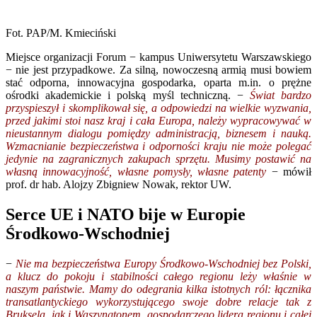
Fot. PAP/M. Kmieciński
Miejsce organizacji Forum − kampus Uniwersytetu Warszawskiego
− nie jest przypadkowe. Za silną, nowoczesną armią musi bowiem
stać odporna, innowacyjna gospodarka, oparta m.in. o prężne
ośrodki akademickie i polską myśl techniczną. −
Świat bardzo
przyspieszył i skomplikował się, a odpowiedzi na wielkie wyzwania,
przed jakimi stoi nasz kraj i cała Europa, należy wypracowywać w
nieustannym dialogu pomiędzy administracją, biznesem i nauką.
Wzmacnianie bezpieczeństwa i odporności kraju nie może polegać
jedynie na zagranicznych zakupach sprzętu. Musimy postawić na
własną innowacyjność, własne pomysły, własne patenty
− mówił
prof. dr hab. Alojzy Zbigniew Nowak, rektor UW.
Serce UE i NATO bije w Europie
Środkowo-Wschodniej
−
Nie ma bezpieczeństwa Europy Środkowo-Wschodniej bez Polski,
a klucz do pokoju i stabilności całego regionu leży właśnie w
naszym państwie. Mamy do odegrania kilka istotnych ról: łącznika
transatlantyckiego wykorzystującego swoje dobre relacje tak z
Brukselą, jak i Waszyngtonem, gospodarczego lidera regionu i całej