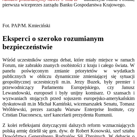
pierwsza wiceprezes zarządu Banku Gospodarstwa Krajowego.
Fot. PAP/M. Kmieciński
Eksperci o szeroko rozumianym
bezpieczeństwie
Wśród uczestników szeregu debat, które miały miejsce w ramach
Forum, nie zabrakło znanych osobistości z kraju i całego świata. W
panelu poświęconym zmianie priorytetów w wydatkach
publicznych w obliczu dynamicznie zmieniającej się sytuacji
geopolitycznej uczestniczyli m.in. Jerzy Buzek, były premier i
przewodniczący Parlamentu Europejskiego, czy Janusz
Lewandowski, europoseł i były unijny komisarz. O szansach i
wyzwaniach stojących przed sojuszem europejsko-amerykańskim
dyskutowali m.in Michał Kamiński, wicemarszałek Senatu, Tomasz
Wróblewski, prezes zarządu Warsaw Enterprise Institute, czy
Cristian Diaconescu, szef kancelarii prezydenta Rumunii.
Z kolei refleksjami dotyczącymi dalszych reform wzmacniających
polską armię dzielił się gen. dyw. dr Robert Kosowski, szef sztabu
Dowództwa Generalnego Rodzajów Sił Zbrojnych. W debacie o