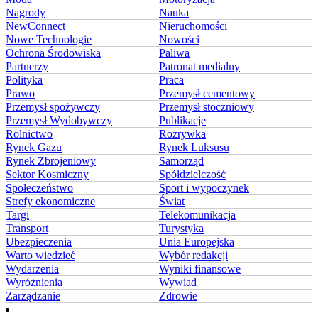
Nagrody
Nauka
NewConnect
Nieruchomości
Nowe Technologie
Nowości
Ochrona Środowiska
Paliwa
Partnerzy
Patronat medialny
Polityka
Praca
Prawo
Przemysł cementowy
Przemysł spożywczy
Przemysł stoczniowy
Przemysł Wydobywczy
Publikacje
Rolnictwo
Rozrywka
Rynek Gazu
Rynek Luksusu
Rynek Zbrojeniowy
Samorząd
Sektor Kosmiczny
Spółdzielczość
Społeczeństwo
Sport i wypoczynek
Strefy ekonomiczne
Świat
Targi
Telekomunikacja
Transport
Turystyka
Ubezpieczenia
Unia Europejska
Warto wiedzieć
Wybór redakcji
Wydarzenia
Wyniki finansowe
Wyróżnienia
Wywiad
Zarządzanie
Zdrowie