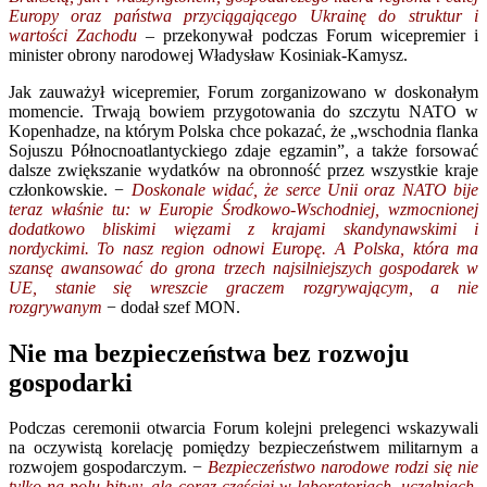
Europy oraz państwa przyciągającego Ukrainę do struktur i
wartości Zachodu
– przekonywał podczas Forum wicepremier i
minister obrony narodowej Władysław Kosiniak-Kamysz.
Jak zauważył wicepremier, Forum zorganizowano w doskonałym
momencie. Trwają bowiem przygotowania do szczytu NATO w
Kopenhadze, na którym Polska chce pokazać, że „wschodnia flanka
Sojuszu Północnoatlantyckiego zdaje egzamin”, a także forsować
dalsze zwiększanie wydatków na obronność przez wszystkie kraje
członkowskie. −
Doskonale widać, że serce Unii oraz NATO bije
teraz właśnie tu: w Europie Środkowo-Wschodniej, wzmocnionej
dodatkowo bliskimi więzami z krajami skandynawskimi i
nordyckimi. To nasz region odnowi Europę. A Polska, która ma
szansę awansować do grona trzech najsilniejszych gospodarek w
UE, stanie się wreszcie graczem rozgrywającym, a nie
rozgrywanym
− dodał szef MON.
Nie ma bezpieczeństwa bez rozwoju
gospodarki
Podczas ceremonii otwarcia Forum kolejni prelegenci wskazywali
na oczywistą korelację pomiędzy bezpieczeństwem militarnym a
rozwojem gospodarczym. −
Bezpieczeństwo narodowe rodzi się nie
tylko na polu bitwy, ale coraz częściej w laboratoriach, uczelniach,