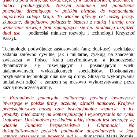
halach produkcyjnych. Naszym zadaniem jest pobudzenie
potencjału drzemiącego w polskim biznesie do wzmacniania
odporności całego kraju. To właśnie główny cel naszej pracy:
skuteczne, długofalowe połączenie biznesu z nauką i armią oraz
wspieranie rozwoju firm zajmujących się np. produkcją urządzeń
dual use
− podkreślał minister rozwoju i technologii Krzysztof
Paszyk.
Technologie podwójnego zastosowania (ang. dual-use), spełniające
zadania zarówno cywilne, jak i militarne, zyskują na znaczeniu
zwłaszcza w Polsce: kraju przyfrontowym, a jednocześnie
dynamicznie się rozwijającym i posiadającym wielu
utalentowanych, wykształconych specjalistów. Doskonałym
przykładem technologii dual use są drony. Służą do wykonywania
unikalnych zdjęć, a zarazem są masowo wykorzystywane przez
każdą nowoczesną armię.
−
Rozbudowie potencjału militarnego powinny towarzyszyć
inwestycje w polskie firmy, uczelnie, ośrodki naukowe. Krajowe
przedsiębiorstwa muszą czuć instytucjonalne wsparcie, a ich
produkty mieć szansę na komercjalizację i wykorzystanie na rynku
krajowym. Doskonałym przykładem takiej strategii jest tworzący się
właśnie Fundusz Bezpieczeństwa i Obronności. Na
dokapitalizowanie polskich podmiotów gospodarczych w jego
ramach przeznaczymy nawet 9 mld zł
− tłumaczyła Marta Postuła,