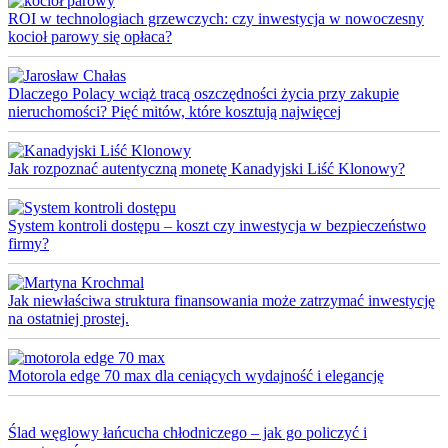
ROI w technologiach grzewczych: czy inwestycja w nowoczesny
kocioł parowy się opłaca?
Dlaczego Polacy wciąż tracą oszczędności życia przy zakupie
nieruchomości? Pięć mitów, które kosztują najwięcej
Jak rozpoznać autentyczną monetę Kanadyjski Liść Klonowy?
System kontroli dostępu – koszt czy inwestycja w bezpieczeństwo
firmy?
Jak niewłaściwa struktura finansowania może zatrzymać inwestycję
na ostatniej prostej.
Motorola edge 70 max dla ceniących wydajność i elegancję
Ślad węglowy łańcucha chłodniczego – jak go policzyć i