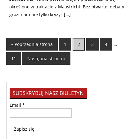
określone w traktacie z Maastricht. Bez otwartej debaty
grozi nam nie tylko kryzys [...]
« Poprzednia strona
1
2
3
4
…
11
Następna strona »
SUBSKRYBUJ NASZ BIULETYN
Email
*