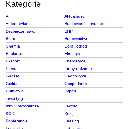
Kategorie
AI
Aktualności
Automatyka
Bankowość i Finanse
Bezpieczeństwo
BHP
Biuro
Budownictwo
Chemia
Dom i ogród
Edukacja
Ekologia
Eksport
Energetyka
Firma
Firmy rodzinne
Gadżet
Geopolityka
Giełda
Gospodarka
Hutnictwo
Import
inwestycje
IT
Izby Gospodarcze
Jakość
KOD
Kolej
Konferencje
Leasing
Logistyka
Lotnictwo