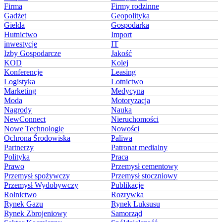
Firma
Firmy rodzinne
Gadżet
Geopolityka
Giełda
Gospodarka
Hutnictwo
Import
inwestycje
IT
Izby Gospodarcze
Jakość
KOD
Kolej
Konferencje
Leasing
Logistyka
Lotnictwo
Marketing
Medycyna
Moda
Motoryzacja
Nagrody
Nauka
NewConnect
Nieruchomości
Nowe Technologie
Nowości
Ochrona Środowiska
Paliwa
Partnerzy
Patronat medialny
Polityka
Praca
Prawo
Przemysł cementowy
Przemysł spożywczy
Przemysł stoczniowy
Przemysł Wydobywczy
Publikacje
Rolnictwo
Rozrywka
Rynek Gazu
Rynek Luksusu
Rynek Zbrojeniowy
Samorząd