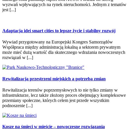
wyzwań wpływających na rynek nieruchomości. Jednym z tematów
jest [...]
Adaptacja idei smart cities to lepsze życie i stabilny rozwój
Wywiad przygotowany na Europejski Kongres Samorządów
Współpraca między administracją lokalną a sektorem prywatnym
może mieć dużą wartość dla skutecznego wdrażania nowoczesnych
rozwiązań w [...]
Rewitalizacja przestrzeni miejskich a potrzeba zmian
Rewitalizacja terenów poprzemysłowych to nie tylko zmiany w
infrastrukturze, lecz także złożony proces obejmujący kompleksowe
przemiany społeczne, których celem jest przede wszystkim
podnoszenie [...]
Kosze na śmieci w mieście – nowoczesne rozwiązania