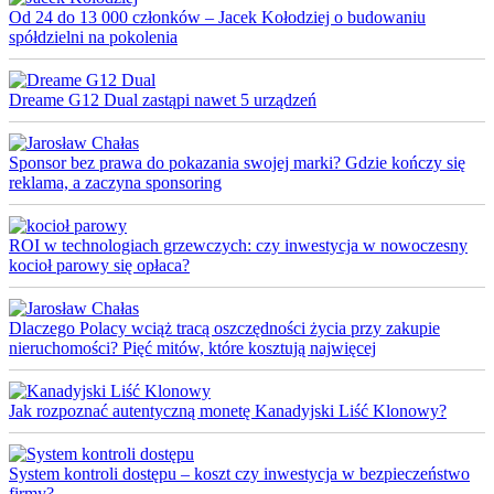
Od 24 do 13 000 członków – Jacek Kołodziej o budowaniu
spółdzielni na pokolenia
Dreame G12 Dual zastąpi nawet 5 urządzeń
Sponsor bez prawa do pokazania swojej marki? Gdzie kończy się
reklama, a zaczyna sponsoring
ROI w technologiach grzewczych: czy inwestycja w nowoczesny
kocioł parowy się opłaca?
Dlaczego Polacy wciąż tracą oszczędności życia przy zakupie
nieruchomości? Pięć mitów, które kosztują najwięcej
Jak rozpoznać autentyczną monetę Kanadyjski Liść Klonowy?
System kontroli dostępu – koszt czy inwestycja w bezpieczeństwo
firmy?