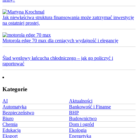
Jak niewłaściwa struktura finansowania może zatrzymać inwestycję
na ostatniej prostej.
Motorola edge 70 max dla ceniących wydajność i elegancję
Ślad węglowy łańcucha chłodniczego – jak go policzyć i
raportować
Kategorie
AI
Aktualności
Automatyka
Bankowość i Finanse
Bezpieczeństwo
BHP
Biuro
Budownictwo
Chemia
Dom i ogród
Edukacja
Ekologia
Eksport
Energetyka