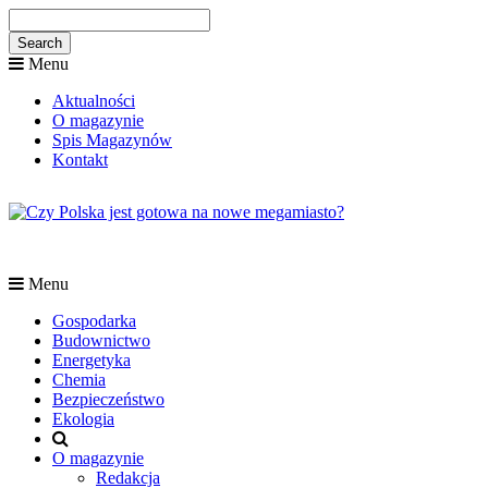
Menu
Aktualności
O magazynie
Spis Magazynów
Kontakt
Menu
Gospodarka
Budownictwo
Energetyka
Chemia
Bezpieczeństwo
Ekologia
O magazynie
Redakcja