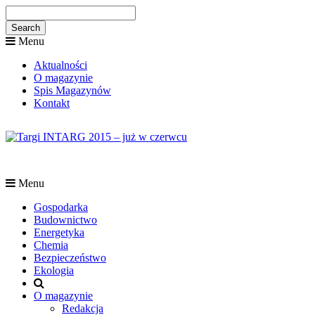
Menu
Aktualności
O magazynie
Spis Magazynów
Kontakt
Menu
Gospodarka
Budownictwo
Energetyka
Chemia
Bezpieczeństwo
Ekologia
O magazynie
Redakcja