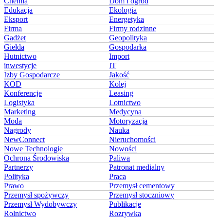
Chemia
Dom i ogród
Edukacja
Ekologia
Eksport
Energetyka
Firma
Firmy rodzinne
Gadżet
Geopolityka
Giełda
Gospodarka
Hutnictwo
Import
inwestycje
IT
Izby Gospodarcze
Jakość
KOD
Kolej
Konferencje
Leasing
Logistyka
Lotnictwo
Marketing
Medycyna
Moda
Motoryzacja
Nagrody
Nauka
NewConnect
Nieruchomości
Nowe Technologie
Nowości
Ochrona Środowiska
Paliwa
Partnerzy
Patronat medialny
Polityka
Praca
Prawo
Przemysł cementowy
Przemysł spożywczy
Przemysł stoczniowy
Przemysł Wydobywczy
Publikacje
Rolnictwo
Rozrywka