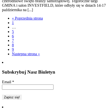
czterodniowe święto branży samorządowej. Tegoroczne targi
GMINA i salon INVESTFIELD, które odbyły się w dniach 14-17
października na [...]
« Poprzednia strona
1
…
5
6
7
8
9
Następna strona »
Subskrybuj Nasz Biuletyn
Email
*