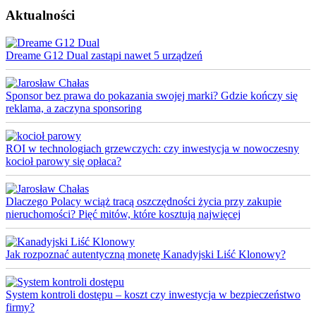
Aktualności
Dreame G12 Dual zastąpi nawet 5 urządzeń
Sponsor bez prawa do pokazania swojej marki? Gdzie kończy się
reklama, a zaczyna sponsoring
ROI w technologiach grzewczych: czy inwestycja w nowoczesny
kocioł parowy się opłaca?
Dlaczego Polacy wciąż tracą oszczędności życia przy zakupie
nieruchomości? Pięć mitów, które kosztują najwięcej
Jak rozpoznać autentyczną monetę Kanadyjski Liść Klonowy?
System kontroli dostępu – koszt czy inwestycja w bezpieczeństwo
firmy?