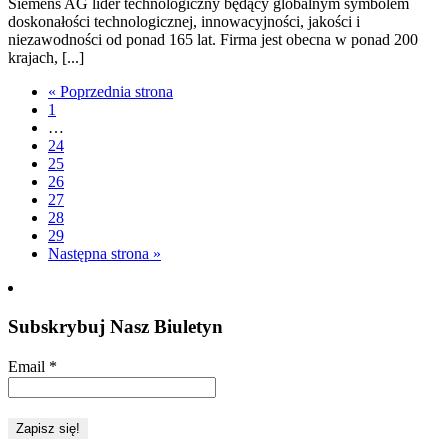
Siemens AG lider technologiczny będący globalnym symbolem
doskonałości technologicznej, innowacyjności, jakości i
niezawodności od ponad 165 lat. Firma jest obecna w ponad 200
krajach, [...]
« Poprzednia strona
1
…
24
25
26
27
28
29
Następna strona »
Subskrybuj Nasz Biuletyn
Email
*