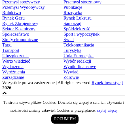
Przemysł spożywczy
Przemysł stoczniowy
Przemysł Wydobywczy
Publikacje
Rolnictwo
Rozrywka
Rynek Gazu
Rynek Luksusu
Rynek Zbrojeniowy
Samorząd
Sektor Kosmiczny
Spółdzielczość
Społeczeństwo
Sport i wypoczynek
Strefy ekonomiczne
Świat
Targi
Telekomunikacja
Transport
Turystyka
Ubezpieczenia
Unia Europejska
Warto wiedzieć
Wybór redakcji
Wydarzenia
Wyniki finansowe
Wyróżnienia
Wywiad
Zarządzanie
Zdrowie
Wszystkie prawa zastrzezone | All rights reserved
Rynek Inwestycji
2026
Ta strona używa plików Cookies. Dowiedz się więcej o celu ich używania i
możliwości zmiany ustawień Cookies w przeglądarce.
czytaj więcej
ROZUMIEM