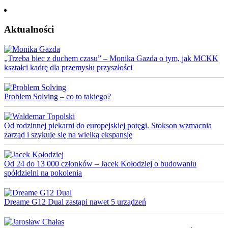
Aktualności
„Trzeba biec z duchem czasu” – Monika Gazda o tym, jak MCKK
kształci kadrę dla przemysłu przyszłości
Problem Solving – co to takiego?
Od rodzinnej piekarni do europejskiej potęgi. Stokson wzmacnia
zarząd i szykuje się na wielką ekspansję
Od 24 do 13 000 członków – Jacek Kołodziej o budowaniu
spółdzielni na pokolenia
Dreame G12 Dual zastąpi nawet 5 urządzeń