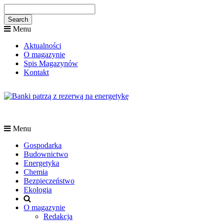
Menu
Aktualności
O magazynie
Spis Magazynów
Kontakt
Menu
Gospodarka
Budownictwo
Energetyka
Chemia
Bezpieczeństwo
Ekologia
O magazynie
Redakcja