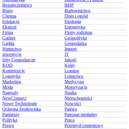
Bezpieczeństwo
BHP
Biuro
Budownictwo
Chemia
Dom i ogród
Edukacja
Ekologia
Eksport
Energetyka
Firma
Firmy rodzinne
Gadżet
Geopolityka
Giełda
Gospodarka
Hutnictwo
Import
inwestycje
IT
Izby Gospodarcze
Jakość
KOD
Kolej
Konferencje
Leasing
Logistyka
Lotnictwo
Marketing
Medycyna
Moda
Motoryzacja
Nagrody
Nauka
NewConnect
Nieruchomości
Nowe Technologie
Nowości
Ochrona Środowiska
Paliwa
Partnerzy
Patronat medialny
Polityka
Praca
Prawo
Przemysł cementowy