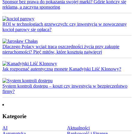
Sponsor bez prawa do pokazania swojej marki? Gdzie kończy się
reklama, a zaczyna sponsoring
ROI w technologiach grzewczych: czy inwestycja w nowoczesny
kocioł parowy się opłaca?
Dlaczego Polacy wciąż tracą oszczędności życia przy zakupie
nieruchomości? Pięć mitów, które kosztują najwięcej
Jak rozpoznać autentyczną monetę Kanadyjski Liść Klonowy?
System kontroli dostępu – koszt czy inwestycja w bezpieczeństwo
firmy?
Kategorie
AI
Aktualności
Automatyka
Bankowość i Finanse