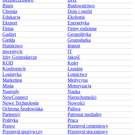
Biuro
Budownictwo
Chemia
Dom i ogród
Edukacja
Ekologia
Eksport
Energetyka
Firma
Firmy rodzinne
Gadżet
Geopolityka
Giełda
Gospodarka
Hutnictwo
Import
inwestycje
IT
Izby Gospodarcze
Jakość
KOD
Kolej
Konferencje
Leasing
Logistyka
Lotnictwo
Marketing
Medycyna
Moda
Motoryzacja
Nagrody
Nauka
NewConnect
Nieruchomości
Nowe Technologie
Nowości
Ochrona Środowiska
Paliwa
Partnerzy
Patronat medialny
Polityka
Praca
Prawo
Przemysł cementowy
Przemysł spożywczy
Przemysł stoczniowy