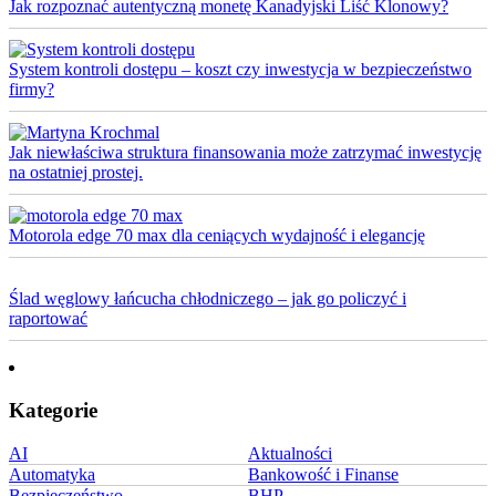
Jak rozpoznać autentyczną monetę Kanadyjski Liść Klonowy?
System kontroli dostępu – koszt czy inwestycja w bezpieczeństwo
firmy?
Jak niewłaściwa struktura finansowania może zatrzymać inwestycję
na ostatniej prostej.
Motorola edge 70 max dla ceniących wydajność i elegancję
Ślad węglowy łańcucha chłodniczego – jak go policzyć i
raportować
Kategorie
AI
Aktualności
Automatyka
Bankowość i Finanse
Bezpieczeństwo
BHP