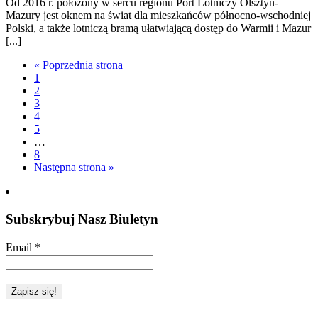
Od 2016 r. położony w sercu regionu Port Lotniczy Olsztyn-
Mazury jest oknem na świat dla mieszkańców północno-wschodniej
Polski, a także lotniczą bramą ułatwiającą dostęp do Warmii i Mazur
[...]
« Poprzednia strona
1
2
3
4
5
…
8
Następna strona »
Subskrybuj Nasz Biuletyn
Email
*