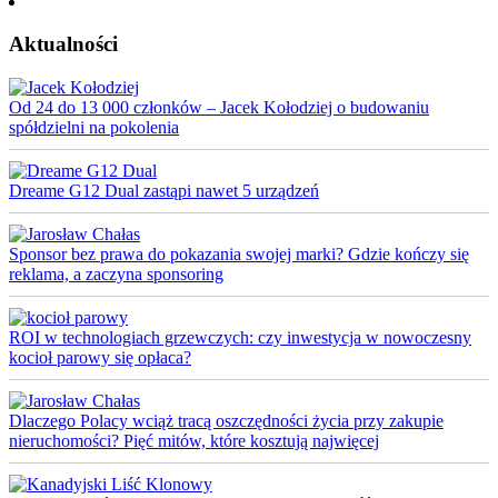
Aktualności
Od 24 do 13 000 członków – Jacek Kołodziej o budowaniu
spółdzielni na pokolenia
Dreame G12 Dual zastąpi nawet 5 urządzeń
Sponsor bez prawa do pokazania swojej marki? Gdzie kończy się
reklama, a zaczyna sponsoring
ROI w technologiach grzewczych: czy inwestycja w nowoczesny
kocioł parowy się opłaca?
Dlaczego Polacy wciąż tracą oszczędności życia przy zakupie
nieruchomości? Pięć mitów, które kosztują najwięcej