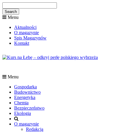
Menu
Aktualności
O magazynie
Spis Magazynów
Kontakt
Menu
Gospodarka
Budownictwo
Energetyka
Chemia
Bezpieczeństwo
Ekologia
O magazynie
Redakcja