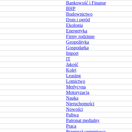
Bankowość i Finanse
BHP
Budownictwo
Dom i ogród
Ekologia
Energetyka
Firmy rodzinne
Geopolityka
Gospodarka
Import
IT
Jakość
Kolej
Leasing
Lotnictwo
Medycyna
Motoryzacja
Nauka
Nieruchomości
Nowości
Paliwa
Patronat medialny
Praca
Przemysł cementowy