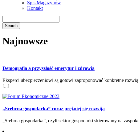
Spis Magazynów
Kontakt
Najnowsze
Demografia a przyszłość emerytur i zdrowia
Eksperci ubezpieczeniowi są gotowi zaproponować konkretne rozwią
[...]
„Srebrna gospodarka” coraz prężniej się rozwija
„Srebrna gospodarka”, czyli sektor gospodarki skierowany na zaspokoj