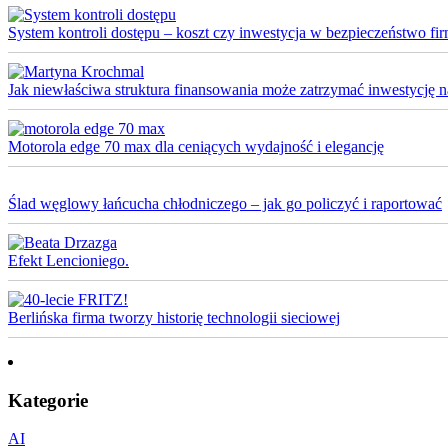
System kontroli dostępu – koszt czy inwestycja w bezpieczeństwo fi
Jak niewłaściwa struktura finansowania może zatrzymać inwestycję na 
Motorola edge 70 max dla ceniących wydajność i elegancję
Ślad węglowy łańcucha chłodniczego – jak go policzyć i raportować
Efekt Lencioniego.
Berlińska firma tworzy historię technologii sieciowej
Kategorie
AI