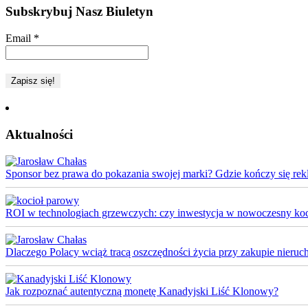
Subskrybuj Nasz Biuletyn
Email
*
Aktualności
Sponsor bez prawa do pokazania swojej marki? Gdzie kończy się rek
ROI w technologiach grzewczych: czy inwestycja w nowoczesny koci
Dlaczego Polacy wciąż tracą oszczędności życia przy zakupie nieruch
Jak rozpoznać autentyczną monetę Kanadyjski Liść Klonowy?