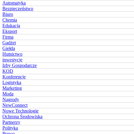
Automatyka
Bezpieczeństwo
Biuro
Chemia
Edukacja
Eksport
Firma
Gadżet
Giełda
Hutnictwo
inwestycje
Izby Gospodarcze
KOD
Konferencje
Logistyka
Marketing
Moda
Nagrody
NewConnect
Nowe Technologie
Ochrona Środowiska
Partnerzy
Polityka
Prawo