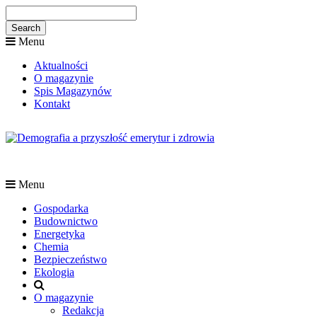
Menu
Aktualności
O magazynie
Spis Magazynów
Kontakt
Menu
Gospodarka
Budownictwo
Energetyka
Chemia
Bezpieczeństwo
Ekologia
O magazynie
Redakcja