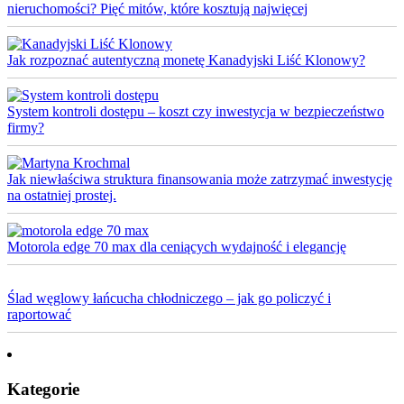
nieruchomości? Pięć mitów, które kosztują najwięcej
Jak rozpoznać autentyczną monetę Kanadyjski Liść Klonowy?
System kontroli dostępu – koszt czy inwestycja w bezpieczeństwo
firmy?
Jak niewłaściwa struktura finansowania może zatrzymać inwestycję
na ostatniej prostej.
Motorola edge 70 max dla ceniących wydajność i elegancję
Ślad węglowy łańcucha chłodniczego – jak go policzyć i
raportować
Kategorie