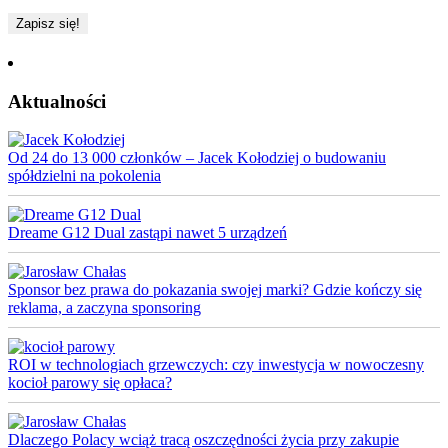
Aktualności
Od 24 do 13 000 członków – Jacek Kołodziej o budowaniu
spółdzielni na pokolenia
Dreame G12 Dual zastąpi nawet 5 urządzeń
Sponsor bez prawa do pokazania swojej marki? Gdzie kończy się
reklama, a zaczyna sponsoring
ROI w technologiach grzewczych: czy inwestycja w nowoczesny
kocioł parowy się opłaca?
Dlaczego Polacy wciąż tracą oszczędności życia przy zakupie