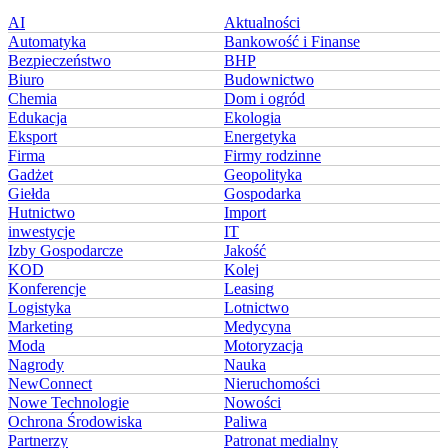
AI
Aktualności
Automatyka
Bankowość i Finanse
Bezpieczeństwo
BHP
Biuro
Budownictwo
Chemia
Dom i ogród
Edukacja
Ekologia
Eksport
Energetyka
Firma
Firmy rodzinne
Gadżet
Geopolityka
Giełda
Gospodarka
Hutnictwo
Import
inwestycje
IT
Izby Gospodarcze
Jakość
KOD
Kolej
Konferencje
Leasing
Logistyka
Lotnictwo
Marketing
Medycyna
Moda
Motoryzacja
Nagrody
Nauka
NewConnect
Nieruchomości
Nowe Technologie
Nowości
Ochrona Środowiska
Paliwa
Partnerzy
Patronat medialny