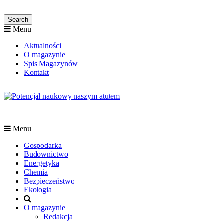
Menu
Aktualności
O magazynie
Spis Magazynów
Kontakt
Menu
Gospodarka
Budownictwo
Energetyka
Chemia
Bezpieczeństwo
Ekologia
O magazynie
Redakcja