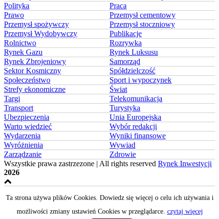
Polityka
Praca
Prawo
Przemysł cementowy
Przemysł spożywczy
Przemysł stoczniowy
Przemysł Wydobywczy
Publikacje
Rolnictwo
Rozrywka
Rynek Gazu
Rynek Luksusu
Rynek Zbrojeniowy
Samorząd
Sektor Kosmiczny
Spółdzielczość
Społeczeństwo
Sport i wypoczynek
Strefy ekonomiczne
Świat
Targi
Telekomunikacja
Transport
Turystyka
Ubezpieczenia
Unia Europejska
Warto wiedzieć
Wybór redakcji
Wydarzenia
Wyniki finansowe
Wyróżnienia
Wywiad
Zarządzanie
Zdrowie
Wszystkie prawa zastrzezone | All rights reserved
Rynek Inwestycji
2026
Ta strona używa plików Cookies. Dowiedz się więcej o celu ich używania i
możliwości zmiany ustawień Cookies w przeglądarce.
czytaj więcej