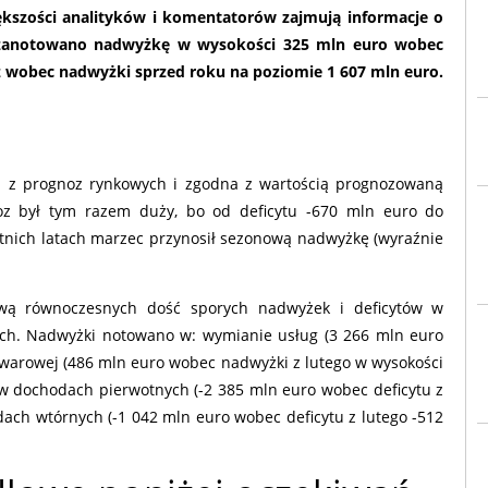
iększości analityków i komentatorów zajmują informacje o
u zanotowano nadwyżkę w wysokości 325 mln euro wobec
az wobec nadwyżki sprzed roku na poziomie 1 607 mln euro.
j z prognoz rynkowych i zgodna z wartością prognozowaną
noz był tym razem duży, bo od deficytu -670 mln euro do
atnich latach marzec przynosił sezonową nadwyżkę (wyraźnie
wą równoczesnych dość sporych nadwyżek i deficytów w
ych. Nadwyżki notowano w: wymianie usług (3 266 mln euro
warowej (486 mln euro wobec nadwyżki z lutego w wysokości
w dochodach pierwotnych (-2 385 mln euro wobec deficytu z
ach wtórnych (-1 042 mln euro wobec deficytu z lutego -512