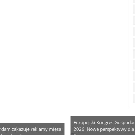
Europejski Kongres Gospodar
rdam zakazuje reklamy mięsa
2026: Nowe perspektywy dla