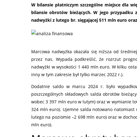
W bilansie płatniczym szczególne miejsce dla w
bilansie obrotów bieżących. W jego przypadk
nadwyżki z lutego br. sięgającej 511 mln euro or
Marcowa nadwyżka okazała się niższa od średnie
przez nas. Wypada podkreślić, że rozrzut prog
nadwyżki w wysokości 1 440 mln euro. W kilku ost
inny w tym zakresie był tylko marzec 2022 r.).
Dodatnie saldo w marcu 2024 r. było wypadko
poszczególnych składowych salda obrotów bieżąc
wobec 3 397 mln euro w lutym) oraz w wymianie to
324 mln euro). Ujemne salda notowano natomiast 
lutego na poziomie –2 698 mln euro) oraz w dochod
mln euro).