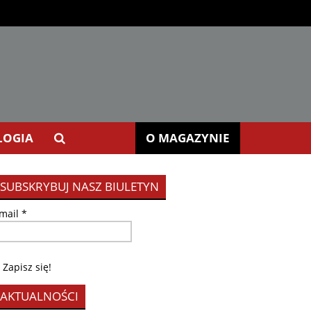
LOGIA
O MAGAZYNIE
SUBSKRYBUJ NASZ BIULETYN
mail
*
AKTUALNOŚCI