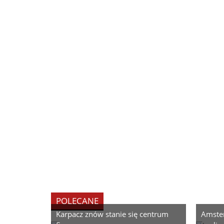
POLECANE
Karpacz znów stanie się centrum
Amste