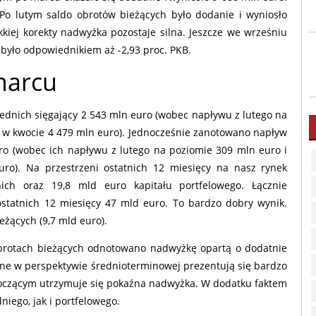
 Po lutym saldo obrotów bieżących było dodanie i wyniosło
ekkiej korekty nadwyżka pozostaje silna. Jeszcze we wrześniu
 było odpowiednikiem aż -2,93 proc. PKB.
marcu
rednich sięgający 2 543 mln euro (wobec napływu z lutego na
. w kwocie 4 479 mln euro). Jednocześnie zanotowano napływ
uro (wobec ich napływu z lutego na poziomie 309 mln euro i
ro). Na przestrzeni ostatnich 12 miesięcy na nasz rynek
ich oraz 19,8 mld euro kapitału portfelowego. Łącznie
ostatnich 12 miesięcy 47 mld euro. To bardzo dobry wynik.
żących (9,7 mld euro).
brotach bieżących odnotowano nadwyżkę opartą o dodatnie
ne w perspektywie średnioterminowej prezentują się bardzo
roczącym utrzymuje się pokaźna nadwyżka. W dodatku faktem
niego, jak i portfelowego.