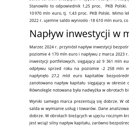
Stanowiło to odpowiednik 1,25 proc. PKB Polski.
10 970 mln euro, tj. 1,43 proc. PKB Polski. Mimo l
2022 r. ujemne saldo wyniosło -18 610 mln euro, co
Napływ inwestycji w 
Marzec 2024 r. przyniósł napływ inwestycji bezpoś
poziomie 4 170 mln euro i napływu z marca 2023 r
inwestycji portfelowych, sięgający aż 9 361 mln e
odpływu sprzed roku na poziomie -2 258 mln eu
napłynęło 27,2 mld euro kapitałów bezpośredn
zanotowano napływ kapitału sięgający w okresie 
Równolegle notowana była nadwyżka w obrotach bie
Wyniki samego marca prezentują się dobrze. W o
salda w wymianie usług i towarów. Dane analizowa
dobrze. W obrotach bieżących w ujęciu rocznym k
jest wciąż silny napływ kapitału, zarówno bezpośred