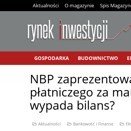
Aktualności
O magazynie
Spis Magazy
GOSPODARKA
BUDOWNICTWO
E
NBP zaprezentował
płatniczego za ma
wypada bilans?
Aktualności
Bankowość i Finanse
Ek