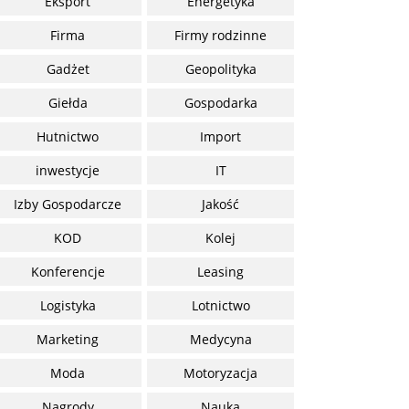
Eksport
Energetyka
Firma
Firmy rodzinne
Gadżet
Geopolityka
Giełda
Gospodarka
Hutnictwo
Import
inwestycje
IT
Izby Gospodarcze
Jakość
KOD
Kolej
Konferencje
Leasing
Logistyka
Lotnictwo
Marketing
Medycyna
Moda
Motoryzacja
Nagrody
Nauka