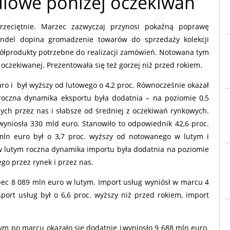
lowe poniżej oczekiwań
zeciętnie. Marzec zazwyczaj przynosi pokaźną poprawę
ndel dopina gromadzenie towarów do sprzedaży kolekcji
półprodukty potrzebne do realizacji zamówień. Notowana tym
czekiwanej. Prezentowała się też gorzej niż przed rokiem.
ro i był wyższy od lutowego o 4,2 proc. Równocześnie okazał
 roczna dynamika eksportu była dodatnia – na poziomie 0,5
ych przez nas i słabsze od średniej z oczekiwań rynkowych.
yniosła 330 mld euro. Stanowiło to odpowiednik 42,6 proc.
ln euro był o 3,7 proc. wyższy od notowanego w lutym i
(w lutym roczna dynamika importu była dodatnia na poziomie
ego przez rynek i przez nas.
ec 8 089 mln euro w lutym. Import usług wyniósł w marcu 4
ort usług był o 6,6 proc. wyższy niż przed rokiem, import
m po marcu okazało się dodatnie i wyniosło 9 688 mln euro.