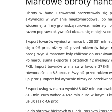
Marcowe obroty hand
Obroty w handlu towarami prezentowały się pr
aktywności w wymianie międzynarodowej, bo ha
wiosennej, a firmy gromadzą surowce, materiały i 
razem poprawa aktywności okazała się mniejsza od o
Eksport towarów wyniósł w marcu br. 28 331 mln eu
się o 9,5 proc. niższy niż przed rokiem (w lutym
proc.). Wyniki marcowe były zbliżone do oczekiwan
Po marcu suma eksportu z ostatnich 12 miesięcy w
PKB. Import towarów w marcu w kwocie 27 845 m
równocześnie o 8,3 proc. niższy niż przed rokiem 
0,9 proc.). Import był wyraźnie niższy od oczekiwan
Eksport usług w marcu wyniósł 8 062 mln euro wob
816 mln euro wobec 4 692 mln euro w lutym. Eksp
usług zaś o 4,6 proc.
Saldo obrotów bieżących w ujęciu rocznym kroczący