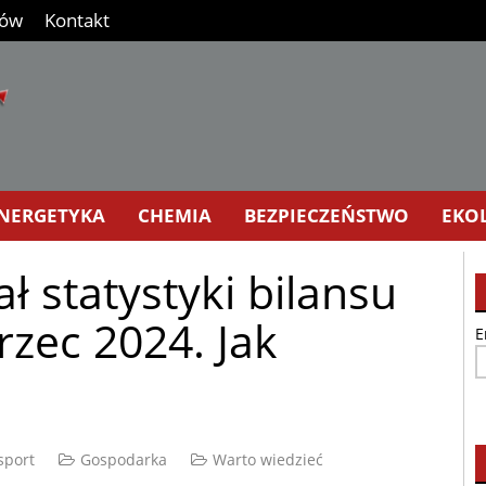
nów
Kontakt
NERGETYKA
CHEMIA
BEZPIECZEŃSTWO
EKO
 statystyki bilansu
rzec 2024. Jak
E
sport
Gospodarka
Warto wiedzieć