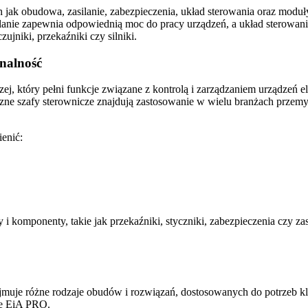
ch jak obudowa, zasilanie, zabezpieczenia, układ sterowania oraz m
ilanie zapewnia odpowiednią moc do pracy urządzeń, a układ sterowan
ujniki, przekaźniki czy silniki.
onalność
zej, który pełni funkcje związane z kontrolą i zarządzaniem urządzeń
czne szafy sterownicze znajdują zastosowanie w wielu branżach przemy
enić:
komponenty, takie jak przekaźniki, styczniki, zabezpieczenia czy zas
ejmuje różne rodzaje obudów i rozwiązań, dostosowanych do potrzeb k
we EiA PRO.