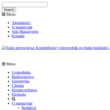
Menu
Aktualności
O magazynie
Spis Magazynów
Kontakt
Menu
Gospodarka
Budownictwo
Energetyka
Chemia
Bezpieczeństwo
Ekologia
O magazynie
Redakcja