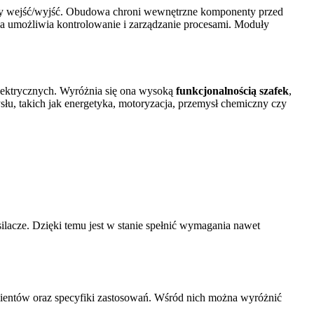
oduły wejść/wyjść. Obudowa chroni wewnętrzne komponenty przed
ia umożliwia kontrolowanie i zarządzanie procesami. Moduły
 elektrycznych. Wyróżnia się ona wysoką
funkcjonalnością szafek
,
słu, takich jak energetyka, motoryzacja, przemysł chemiczny czy
ilacze. Dzięki temu jest w stanie spełnić wymagania nawet
lientów oraz specyfiki zastosowań. Wśród nich można wyróżnić