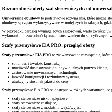
Różnorodność oferty szaf sterowniczych: od uniwers
Uniwersalne obudowy
to podstawowe rozwiązania, które można sto
obudowy są często wykorzystywane w mniejszych instalacjach, gdzi
W przypadku bardziej wymagających zastosowań, warto zwrócić u
wykonania, niezawodnością oraz dostosowaniem do specyficznych 
Szafy przemysłowe EiA PRO: przegląd oferty
Szafy przemysłowe EiA PRO
to zaawansowane rozwiązania, które z
solidność i trwałość konstrukcji,
możliwość dostosowania do indywidualnych potrzeb klienta,
zastosowanie nowoczesnych technologii,
łatwość konfiguracji i rozbudowy systemu,
atrakcyjny stosunek jakości do ceny.
Szafy przemysłowe EiA PRO są dostępne w różnych wariantach, co p
szafy sterownicze niskonapięciowe,
szafy sterownicze zasilające,
szafy sterownicze z modułami wejść/wyjść,
szafy sterownicze z układami automatyki przemysłowej.