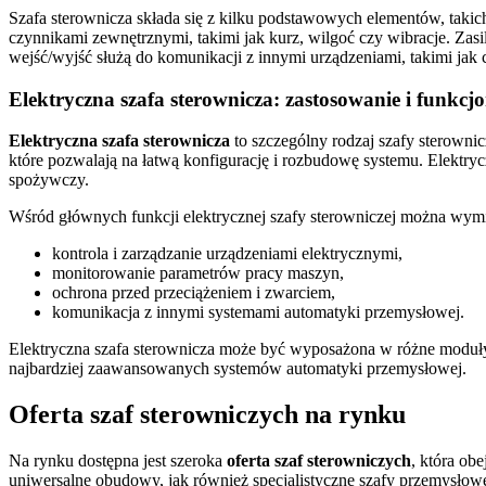
Szafa sterownicza składa się z kilku podstawowych elementów, taki
czynnikami zewnętrznymi, takimi jak kurz, wilgoć czy wibracje. Zas
wejść/wyjść służą do komunikacji z innymi urządzeniami, takimi jak cz
Elektryczna szafa sterownicza: zastosowanie i funkcj
Elektryczna szafa sterownicza
to szczególny rodzaj szafy sterownic
które pozwalają na łatwą konfigurację i rozbudowę systemu. Elektry
spożywczy.
Wśród głównych funkcji elektrycznej szafy sterowniczej można wymi
kontrola i zarządzanie urządzeniami elektrycznymi,
monitorowanie parametrów pracy maszyn,
ochrona przed przeciążeniem i zwarciem,
komunikacja z innymi systemami automatyki przemysłowej.
Elektryczna szafa sterownicza może być wyposażona w różne moduły i 
najbardziej zaawansowanych systemów automatyki przemysłowej.
Oferta szaf sterowniczych na rynku
Na rynku dostępna jest szeroka
oferta szaf sterowniczych
, która ob
uniwersalne obudowy, jak również specjalistyczne szafy przemysło