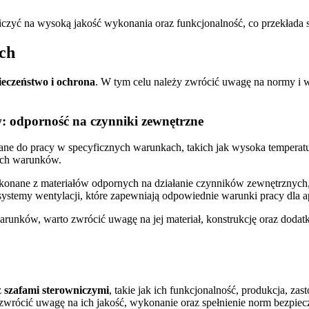
liczyć na wysoką jakość wykonania oraz funkcjonalność, co przekłada
ych
ieczeństwo i ochrona
. W tym celu należy zwrócić uwagę na normy i
 odporność na czynniki zewnętrzne
ane do pracy w specyficznych warunkach, takich jak wysoka temperatu
ich warunków.
ne z materiałów odpornych na działanie czynników zewnętrznych, ta
ystemy wentylacji, które zapewniają odpowiednie warunki pracy dla ap
runków, warto zwrócić uwagę na jej materiał, konstrukcję oraz dodat
z
szafami sterowniczymi
, takie jak ich funkcjonalność, produkcja, z
wrócić uwagę na ich jakość, wykonanie oraz spełnienie norm bezpiec