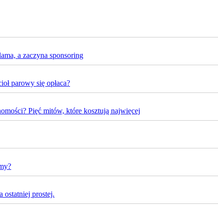
lama, a zaczyna sponsoring
oł parowy się opłaca?
omości? Pięć mitów, które kosztują najwięcej
rmy?
ostatniej prostej.