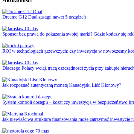
Aktualności
Dreame G12 Dual zastąpi nawet 5 urządzeń
Sponsor bez prawa do pokazania swojej marki? Gdzie kończy się rek
ROI w technologiach grzewczych: czy inwestycja w nowoczesny koci
Dlaczego Polacy wciąż tracą oszczędności życia przy zakupie nieruch
Jak rozpoznać autentyczną monetę Kanadyjski Liść Klonowy?
System kontroli dostępu – koszt czy inwestycja w bezpieczeństwo fi
Jak niewłaściwa struktura finansowania może zatrzymać inwestycję na 