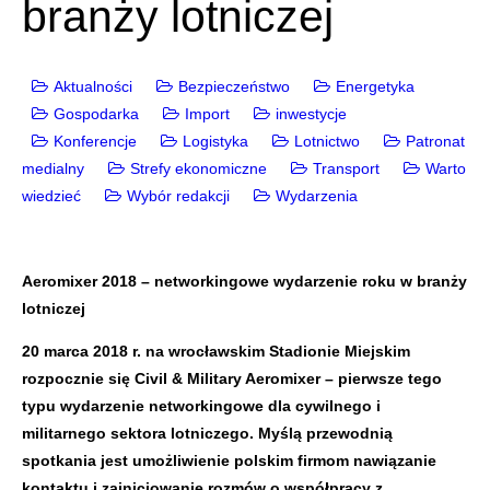
branży lotniczej
Aktualności
Bezpieczeństwo
Energetyka
Gospodarka
Import
inwestycje
Konferencje
Logistyka
Lotnictwo
Patronat
medialny
Strefy ekonomiczne
Transport
Warto
wiedzieć
Wybór redakcji
Wydarzenia
Aeromixer 2018 – networkingowe wydarzenie roku w branży
lotniczej
20 marca 2018 r. na wrocławskim Stadionie Miejskim
rozpocznie się Civil & Military Aeromixer – pierwsze tego
typu wydarzenie networkingowe dla cywilnego i
militarnego sektora lotniczego. Myślą przewodnią
spotkania jest umożliwienie polskim firmom nawiązanie
kontaktu i zainicjowanie rozmów o współpracy z