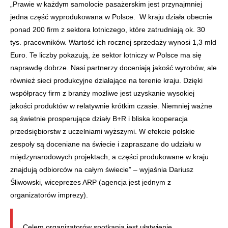
„Prawie w każdym samolocie pasażerskim jest przynajmniej
jedna część wyprodukowana w Polsce. W kraju działa obecnie
ponad 200 firm z sektora lotniczego, które zatrudniają ok. 30
tys. pracowników. Wartość ich rocznej sprzedaży wynosi 1,3 mld
Euro. Te liczby pokazują, że sektor lotniczy w Polsce ma się
naprawdę dobrze. Nasi partnerzy doceniają jakość wyrobów, ale
również sieci produkcyjne działające na terenie kraju. Dzięki
współpracy firm z branży możliwe jest uzyskanie wysokiej
jakości produktów w relatywnie krótkim czasie. Niemniej ważne
są świetnie prosperujące działy B+R i bliska kooperacja
przedsiębiorstw z uczelniami wyższymi. W efekcie polskie
zespoły są doceniane na świecie i zapraszane do udziału w
międzynarodowych projektach, a części produkowane w kraju
znajdują odbiorców na całym świecie” – wyjaśnia Dariusz
Śliwowski, wiceprezes ARP (agencja jest jednym z
organizatorów imprezy).
Celem organizatorów spotkania jest ułatwienie