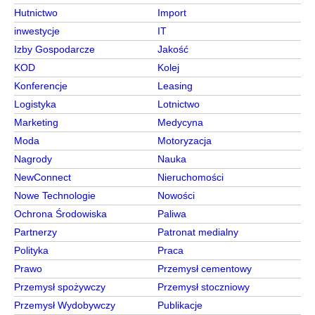
Hutnictwo
Import
inwestycje
IT
Izby Gospodarcze
Jakość
KOD
Kolej
Konferencje
Leasing
Logistyka
Lotnictwo
Marketing
Medycyna
Moda
Motoryzacja
Nagrody
Nauka
NewConnect
Nieruchomości
Nowe Technologie
Nowości
Ochrona Środowiska
Paliwa
Partnerzy
Patronat medialny
Polityka
Praca
Prawo
Przemysł cementowy
Przemysł spożywczy
Przemysł stoczniowy
Przemysł Wydobywczy
Publikacje